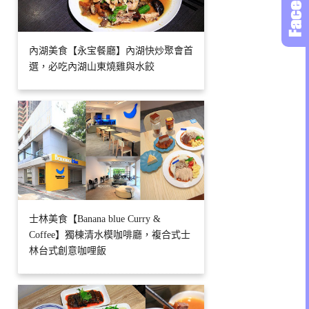
內湖美食【永宝餐廳】內湖快炒聚會首
選，必吃內湖山東燒雞與水餃
士林美食【Banana blue Curry &
Coffee】獨棟清水模咖啡廳，複合式士
林台式創意咖哩飯