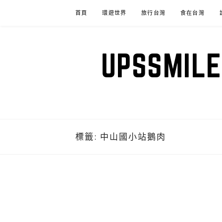
Skip
首頁
環遊世界
旅行台灣
食在台灣
to
content
UPSSM
標籤:
中山國小站鵝肉