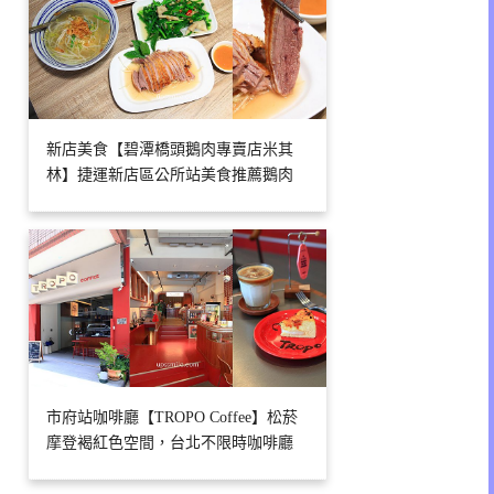
新店美食【碧潭橋頭鵝肉專賣店米其
林】捷運新店區公所站美食推薦鵝肉
市府站咖啡廳【TROPO Coffee】松菸
摩登褐紅色空間，台北不限時咖啡廳