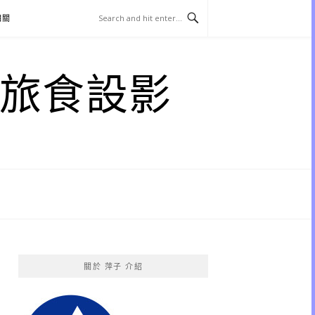
相關
子 旅食設影
關於 萍子 介紹