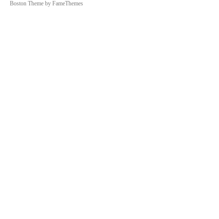
Boston Theme by
FameThemes