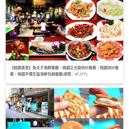
【桃園美食】魚夫子海鮮餐廳，桃園正光路快炒推薦，桃園快炒推
薦，桃園平價生猛海鮮包廂餐廳(瀏覽：47,377)