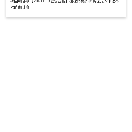
桃園咖啡廳【MINI.D 中壢公園館】獨棟磚橘色挑高採光的中壢不
限時咖啡廳