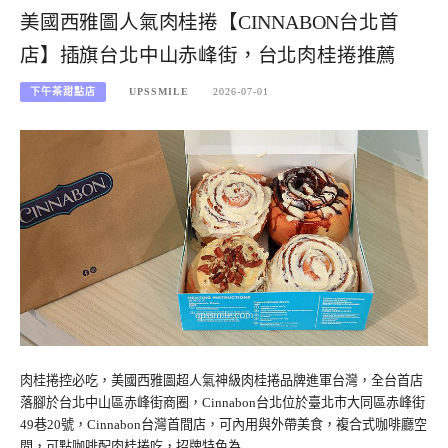
美國西雅圖人氣肉桂捲【CINNABON台北首
店】插旗台北中山赤峰街，台北肉桂捲推薦
下午茶甜點店
UPSSMILE
2026-07-01
肉桂捲控必吃，美國西雅圖超人氣神級肉桂捲品牌進軍台灣，全台首店
落腳於台北中山區赤峰街商圈，Cinnabon台北位於臺北市大同區赤峰街
49巷20號，Cinnabon台灣首間店，可內用與外帶美食，複合式咖啡廳空
間，可點咖啡配肉桂捲吃，招牌特色為…