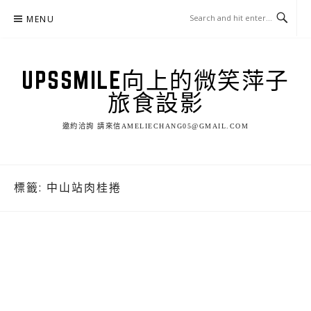
Skip
MENU
to
content
UPSSMILE向上的微笑萍子
旅食設影
邀約洽詢 請來信AMELIECHANG05@GMAIL.COM
標籤:
中山站肉桂捲