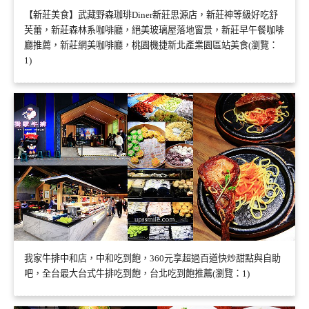
【新莊美食】武藏野森珈琲Diner新莊思源店，新莊神等級好吃舒
芙蕾，新莊森林系咖啡廳，絕美玻璃屋落地窗景，新莊早午餐咖啡
廳推薦，新莊網美咖啡廳，桃園機捷新北產業園區站美食(瀏覽：
1)
我家牛排中和店，中和吃到飽，360元享超過百道快炒甜點與自助
吧，全台最大台式牛排吃到飽，台北吃到飽推薦(瀏覽：1)