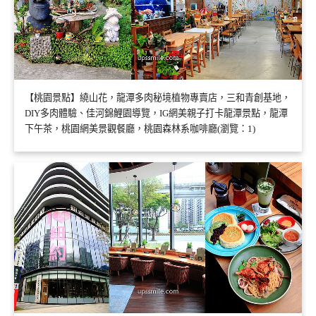
【桃園景點】繞山花，龍潭多肉秘境植物專賣店，三和青創基地，
DIY多肉體驗、佳河錦鯉園導覽，IG網美親子打卡龍潭景點，龍潭
下午茶，桃園網美景觀餐廳，桃園森林系咖啡廳(瀏覽：1)