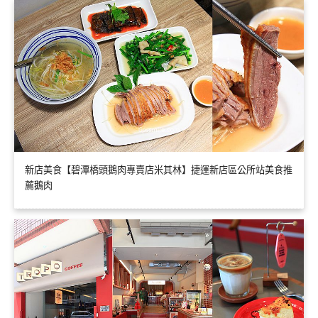
新店美食【碧潭橋頭鵝肉專賣店米其林】捷運新店區公所站美食推
薦鵝肉