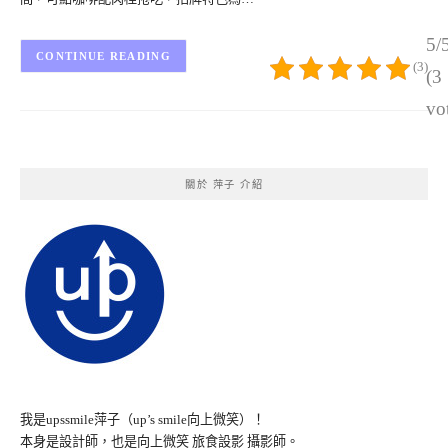
5/
CONTINUE READING
(3)
(3
vo
關於 萍子 介紹
我是upssmile萍子（up’s smile向上微笑）！
本身是設計師，也是向上微笑 旅食設影 攝影師。