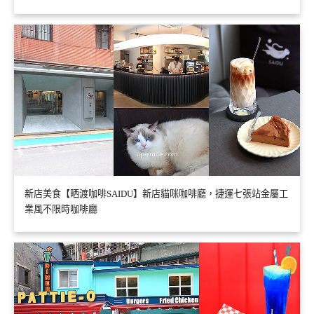
新店美食【晒渡咖啡SAIDU】新店貓咪咖啡廳，捷運七張站金屬工
業風不限時咖啡廳