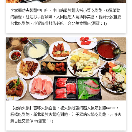
李掌櫃功夫製麵中山店，中山站最強麵店搭小菜吃到飽，Q彈帶勁
的麵條，紅油抄手好涮嘴，大同區超人氣排隊美食，食尚玩家推薦
台北吃到飽，小資族省錢族必吃，台北美食麵店(瀏覽：1)
【板橋火鍋】吉哆火鍋百匯，被火鍋耽誤的超人氣吃到飽buffet，
板橋吃到飽，新北最強火鍋吃到飽，江子翠站火鍋吃到飽，吉哆火
鍋百匯交通停車(瀏覽：1)