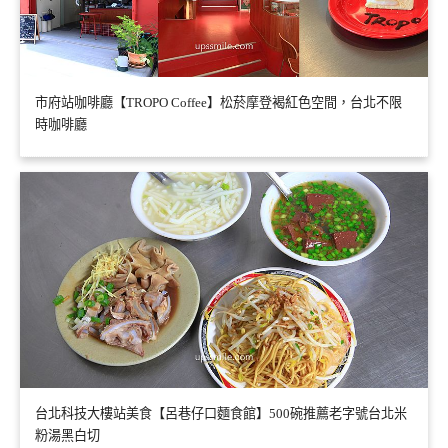
市府站咖啡廳【TROPO Coffee】松菸摩登褐紅色空間，台北不限
時咖啡廳
台北科技大樓站美食【呂巷仔口麵食館】500碗推薦老字號台北米
粉湯黑白切