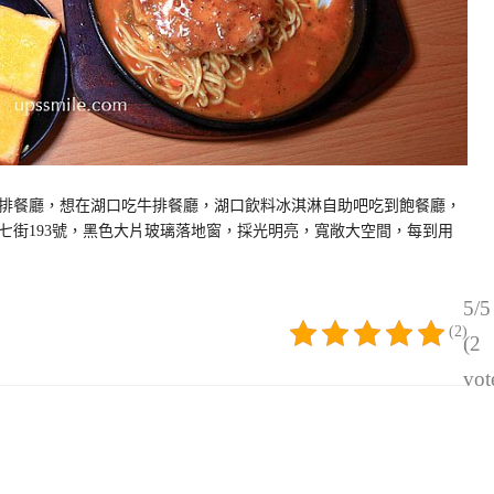
排餐廳，想在湖口吃牛排餐廳，湖口飲料冰淇淋自助吧吃到飽餐廳，
七街193號，黑色大片玻璃落地窗，採光明亮，寬敞大空間，每到用
5/5
(2)
(2
vot