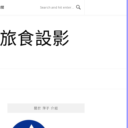
相關
子 旅食設影
關於 萍子 介紹