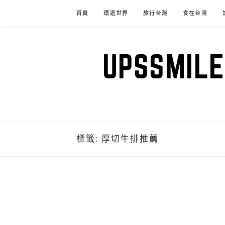
Skip
首頁
環遊世界
旅行台灣
食在台灣
to
content
UPSSM
標籤:
厚切牛排推薦