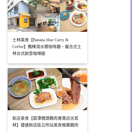
士林美食【Banana blue Curry &
Coffee】獨棟清水模咖啡廳，複合式士
林台式創意咖哩飯
新店美食【碧潭橋頭鵝肉專賣店米其
林】捷運新店區公所站美食推薦鵝肉