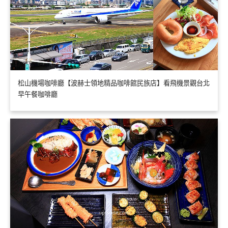
松山機場咖啡廳【波赫士領地精品咖啡館民族店】看飛機景觀台北
早午餐咖啡廳