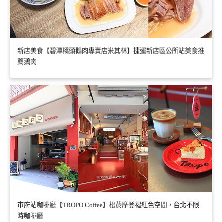
新店美食【碧潭橋頭鵝肉專賣店米其林】捷運新店區公所站美食推
薦鵝肉
市府站咖啡廳【TROPO Coffee】松菸摩登褐紅色空間，台北不限
時咖啡廳