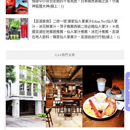
憶錄中小百合走過的千島鳥居，日本關西賞楓之旅，守護
神狐狸大神(線上：1)
【澎湖美食】二崁一號 陳家仙人掌果汁Erkan.No1仙人掌
汁、冰花鮮果汁，萍子推薦西嶼二崁必喝仙人掌汁，＃堯
擺澎湖在地導遊推薦，仙人掌汁推薦，冰花汁推薦，澎湖
在地人飲料，陳家仙人掌果汁，澎湖自由行行程(線上：1)
GA4熱門文章