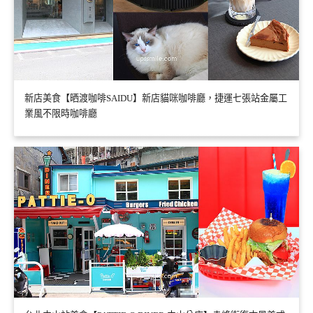
新店美食【晒渡咖啡SAIDU】新店貓咪咖啡廳，捷運七張站金屬工
業風不限時咖啡廳