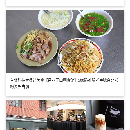
台北科技大樓站美食【呂巷仔口麵食館】500碗推薦老字號台北米
粉湯黑白切