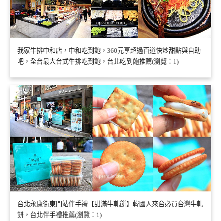
我家牛排中和店，中和吃到飽，360元享超過百道快炒甜點與自助
吧，全台最大台式牛排吃到飽，台北吃到飽推薦(瀏覽：1)
台北永康街東門站伴手禮【甜滿牛軋餅】韓國人來台必買台灣牛軋
餅，台北伴手禮推薦(瀏覽：1)