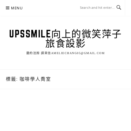
Skip
MENU
to
content
UPSSMILE向上的微笑萍子
旅食設影
邀約洽詢 請來信AMELIECHANG05@GMAIL.COM
標籤:
咖啡學人喬室