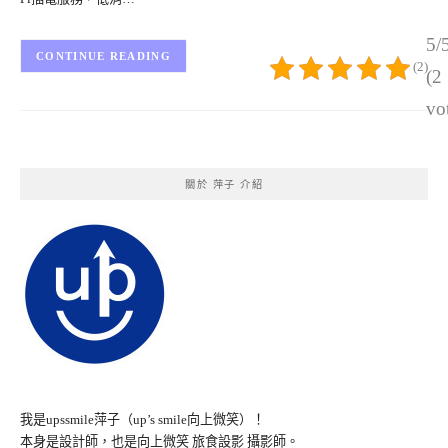
5/
CONTINUE READING
(2)
(2
vo
關於 萍子 介紹
我是upssmile萍子（up’s smile向上微笑）！
本身是設計師，也是向上微笑 旅食設影 攝影師。