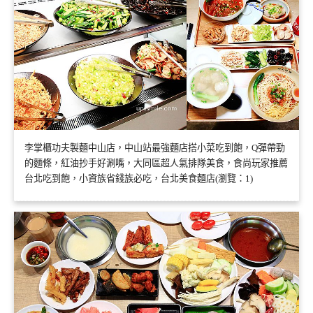
李掌櫃功夫製麵中山店，中山站最強麵店搭小菜吃到飽，Q彈帶勁
的麵條，紅油抄手好涮嘴，大同區超人氣排隊美食，食尚玩家推薦
台北吃到飽，小資族省錢族必吃，台北美食麵店(瀏覽：1)