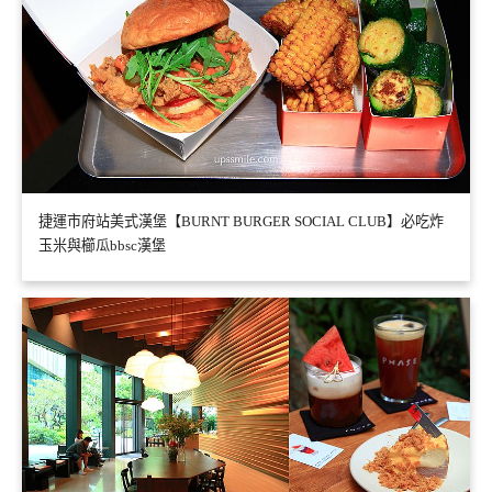
捷運市府站美式漢堡【BURNT BURGER SOCIAL CLUB】必吃炸
玉米與櫛瓜bbsc漢堡