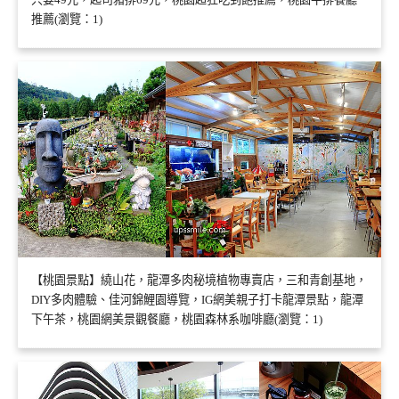
推薦(瀏覽：1)
【桃園景點】繞山花，龍潭多肉秘境植物專賣店，三和青創基地，
DIY多肉體驗、佳河錦鯉園導覽，IG網美親子打卡龍潭景點，龍潭
下午茶，桃園網美景觀餐廳，桃園森林系咖啡廳(瀏覽：1)