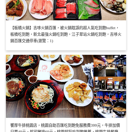
【板橋火鍋】吉哆火鍋百匯，被火鍋耽誤的超人氣吃到飽buffet，
板橋吃到飽，新北最強火鍋吃到飽，江子翠站火鍋吃到飽，吉哆火
鍋百匯交通停車(瀏覽：1)
饗厚牛排桃園店，桃園自助百匯吃到飽免服務費399元，牛排加價
只要49元，起司豬排69元，桃園超狂吃到飽推薦，桃園牛排餐廳