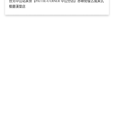
台北中山站美食【PATTIE-O DINER 中山分店】赤峰街復古風美式
餐廳漢堡店