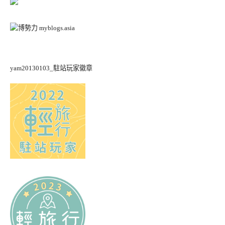
yam20130103_駐站玩家徽章