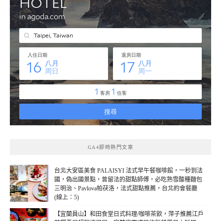
GA4即時熱門文章
台北大安區美食 PALAISYI 法式早午餐咖啡館，一秒到法
國，偽出國景點，曾留法的甜點師傅，必吃熟雪酸種麵包
三明治、Pavlova帕茯洛，法式甜點推薦，台北約會餐廳
(線上：5)
【宜蘭員山】和田食堂日式料理/咖啡茶飲，萍子推薦江戶