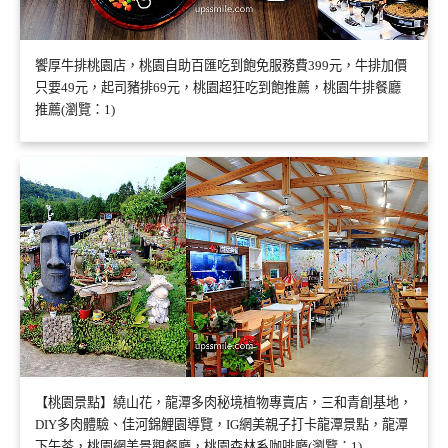
饗厚牛排桃園店，桃園自助百匯吃到飽免服務費399元，牛排加價
只要49元，起司豬排69元，桃園超狂吃到飽推薦，桃園牛排餐廳
推薦(瀏覽：1)
【桃園景點】繞山花，龍潭多肉秘境植物專賣店，三和青創基地，
DIY多肉體驗、佳河錦鯉園導覽，IG網美親子打卡龍潭景點，龍潭
下午茶，桃園網美景觀餐廳，桃園森林系咖啡廳(瀏覽：1)