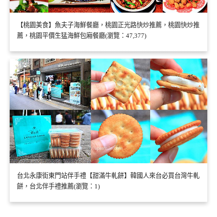
【桃園美食】魚夫子海鮮餐廳，桃園正光路快炒推薦，桃園快炒推
薦，桃園平價生猛海鮮包廂餐廳(瀏覽：47,377)
台北永康街東門站伴手禮【甜滿牛軋餅】韓國人來台必買台灣牛軋
餅，台北伴手禮推薦(瀏覽：1)