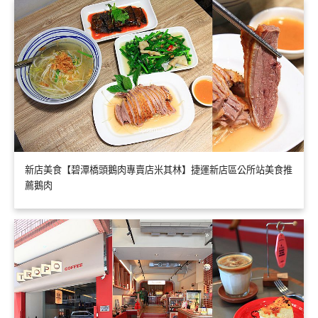
新店美食【碧潭橋頭鵝肉專賣店米其林】捷運新店區公所站美食推
薦鵝肉