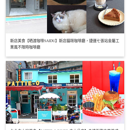
新店美食【晒渡咖啡SAIDU】新店貓咪咖啡廳，捷運七張站金屬工
業風不限時咖啡廳