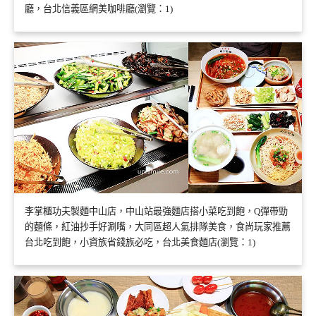
廳，台北信義區網美咖啡廳(瀏覽：1)
李掌櫃功夫製麵中山店，中山站最強麵店搭小菜吃到飽，Q彈帶勁
的麵條，紅油抄手好涮嘴，大同區超人氣排隊美食，食尚玩家推薦
台北吃到飽，小資族省錢族必吃，台北美食麵店(瀏覽：1)