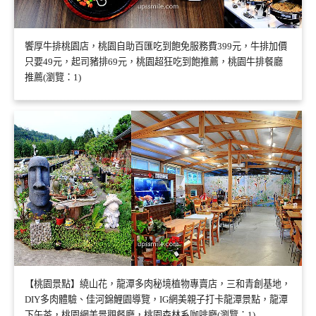
饗厚牛排桃園店，桃園自助百匯吃到飽免服務費399元，牛排加價
只要49元，起司豬排69元，桃園超狂吃到飽推薦，桃園牛排餐廳
推薦(瀏覽：1)
【桃園景點】繞山花，龍潭多肉秘境植物專賣店，三和青創基地，
DIY多肉體驗、佳河錦鯉園導覽，IG網美親子打卡龍潭景點，龍潭
下午茶，桃園網美景觀餐廳，桃園森林系咖啡廳(瀏覽：1)