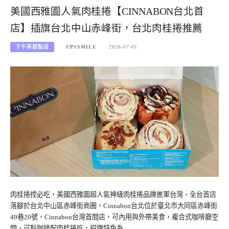
美國西雅圖人氣肉桂捲【CINNABON台北首
店】插旗台北中山赤峰街，台北肉桂捲推薦
下午茶甜點店
UPSSMILE
2026-07-01
肉桂捲控必吃，美國西雅圖超人氣神級肉桂捲品牌進軍台灣，全台首店
落腳於台北中山區赤峰街商圈，Cinnabon台北位於臺北市大同區赤峰街
49巷20號，Cinnabon台灣首間店，可內用與外帶美食，複合式咖啡廳空
間，可點咖啡配肉桂捲吃，招牌特色為…