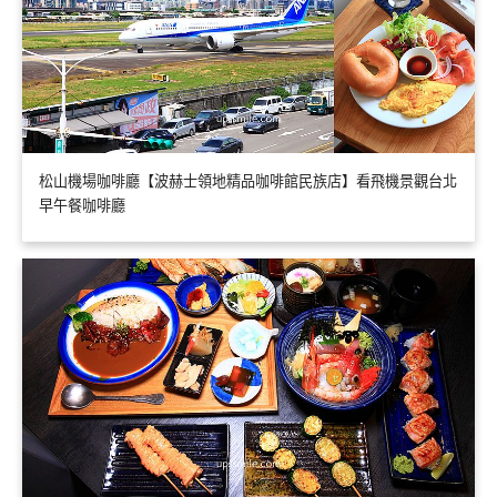
松山機場咖啡廳【波赫士領地精品咖啡館民族店】看飛機景觀台北
早午餐咖啡廳