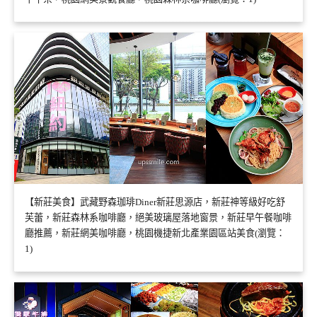
【新莊美食】武藏野森珈琲Diner新莊思源店，新莊神等級好吃舒
芙蕾，新莊森林系咖啡廳，絕美玻璃屋落地窗景，新莊早午餐咖啡
廳推薦，新莊網美咖啡廳，桃園機捷新北產業園區站美食(瀏覽：
1)