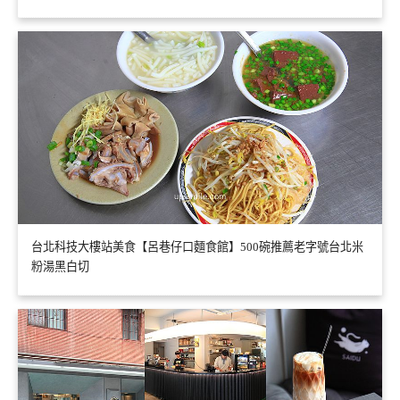
台北科技大樓站美食【呂巷仔口麵食館】500碗推薦老字號台北米
粉湯黑白切