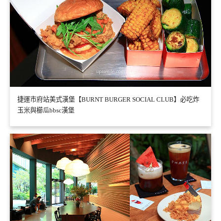
捷運市府站美式漢堡【BURNT BURGER SOCIAL CLUB】必吃炸
玉米與櫛瓜bbsc漢堡