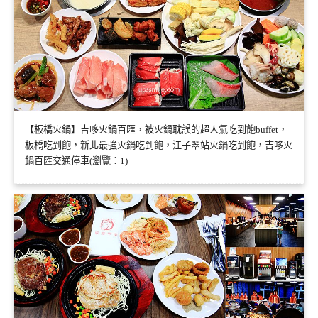
【板橋火鍋】吉哆火鍋百匯，被火鍋耽誤的超人氣吃到飽buffet，
板橋吃到飽，新北最強火鍋吃到飽，江子翠站火鍋吃到飽，吉哆火
鍋百匯交通停車(瀏覽：1)