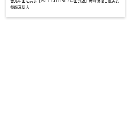
台北中山站美食【PATTIE-O DINER 中山分店】赤峰街復古風美式
餐廳漢堡店