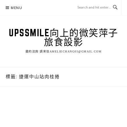
Skip
MENU
to
content
UPSSMILE向上的微笑萍子
旅食設影
邀約洽詢 請來信AMELIECHANG05@GMAIL.COM
標籤:
捷運中山站肉桂捲