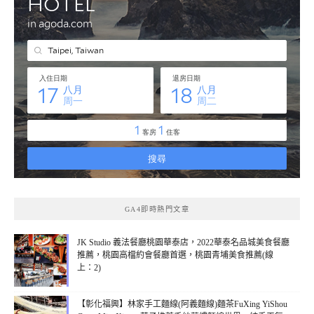
GA4即時熱門文章
JK Studio 義法餐廳桃園華泰店，2022華泰名品城美食餐廳
推薦，桃園高檔約會餐廳首選，桃園青埔美食推薦(線
上：2)
【彰化福興】林家手工麵線(阿義麵線)麵茶FuXing YiShou