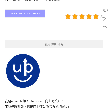
5/
CONTINUE READING
(3)
(3
vo
關於 萍子 介紹
我是upssmile萍子（up’s smile向上微笑）！
本身是設計師，也是向上微笑 旅食設影 攝影師。