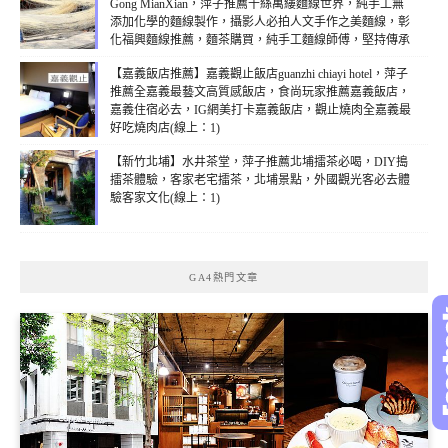
Gong MianXian，萍子推薦千絲萬縷麵線世界，純手工無
添加化學的麵線製作，攝影人必拍人文手作之美麵線，彰
化福興麵線推薦，麵茶購買，純手工麵線師傅，堅持傳承
百年傳統技藝，鹿港手工麵線價格(線上：2)
【嘉義飯店推薦】嘉義觀止飯店guanzhi chiayi hotel，萍子
推薦全嘉義最藝文高質感飯店，食尚玩家推薦嘉義飯店，
嘉義住宿必去，IG網美打卡嘉義飯店，觀止燒肉全嘉義最
好吃燒肉店(線上：1)
【新竹北埔】水井茶堂，萍子推薦北埔擂茶必喝，DIY搗
擂茶體驗，客家老宅擂茶，北埔景點，外國觀光客必去體
驗客家文化(線上：1)
GA4熱門文章