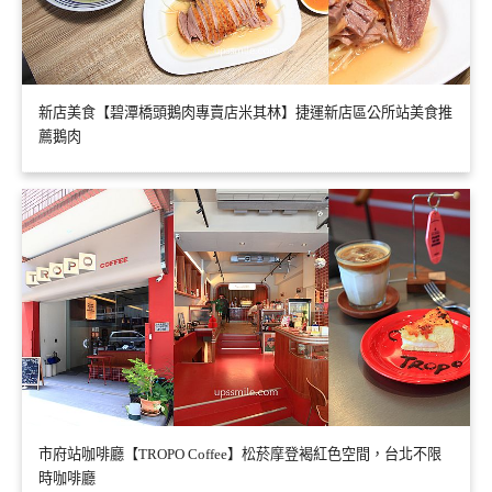
新店美食【碧潭橋頭鵝肉專賣店米其林】捷運新店區公所站美食推
薦鵝肉
市府站咖啡廳【TROPO Coffee】松菸摩登褐紅色空間，台北不限
時咖啡廳