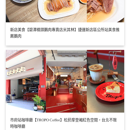
新店美食【碧潭橋頭鵝肉專賣店米其林】捷運新店區公所站美食推
薦鵝肉
市府站咖啡廳【TROPO Coffee】松菸摩登褐紅色空間，台北不限
時咖啡廳