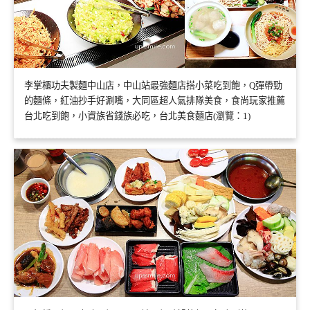
李掌櫃功夫製麵中山店，中山站最強麵店搭小菜吃到飽，Q彈帶勁
的麵條，紅油抄手好涮嘴，大同區超人氣排隊美食，食尚玩家推薦
台北吃到飽，小資族省錢族必吃，台北美食麵店(瀏覽：1)