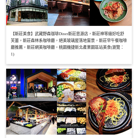
【新莊美食】武藏野森珈琲Diner新莊思源店，新莊神等級好吃舒
芙蕾，新莊森林系咖啡廳，絕美玻璃屋落地窗景，新莊早午餐咖啡
廳推薦，新莊網美咖啡廳，桃園機捷新北產業園區站美食(瀏覽：
1)