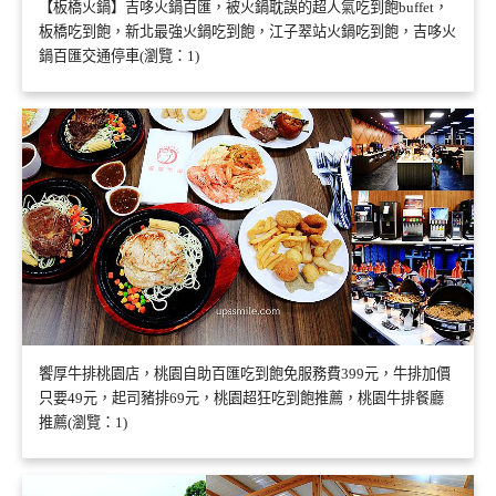
【板橋火鍋】吉哆火鍋百匯，被火鍋耽誤的超人氣吃到飽buffet，
板橋吃到飽，新北最強火鍋吃到飽，江子翠站火鍋吃到飽，吉哆火
鍋百匯交通停車(瀏覽：1)
饗厚牛排桃園店，桃園自助百匯吃到飽免服務費399元，牛排加價
只要49元，起司豬排69元，桃園超狂吃到飽推薦，桃園牛排餐廳
推薦(瀏覽：1)