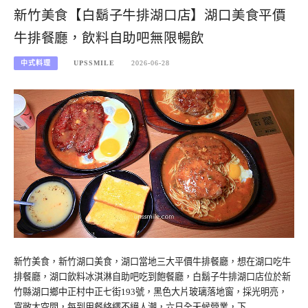
新竹美食【白鬍子牛排湖口店】湖口美食平價
牛排餐廳，飲料自助吧無限暢飲
中式料理
UPSSMILE
2026-06-28
新竹美食，新竹湖口美食，湖口當地三大平價牛排餐廳，想在湖口吃牛
排餐廳，湖口飲料冰淇淋自助吧吃到飽餐廳，白鬍子牛排湖口店位於新
竹縣湖口鄉中正村中正七街193號，黑色大片玻璃落地窗，採光明亮，
寬敞大空間，每到用餐絡繹不絕人潮，六日全天候營業，下…