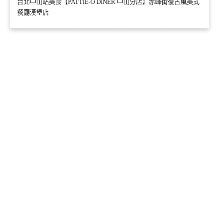
台北中山站美食【PATTIE-O DINER 中山分店】赤峰街復古風美式
餐廳漢堡店