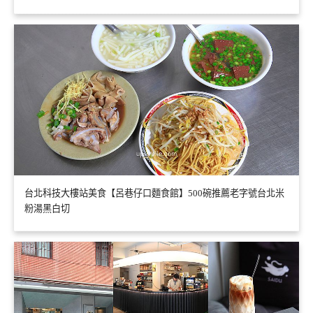
台北科技大樓站美食【呂巷仔口麵食館】500碗推薦老字號台北米
粉湯黑白切