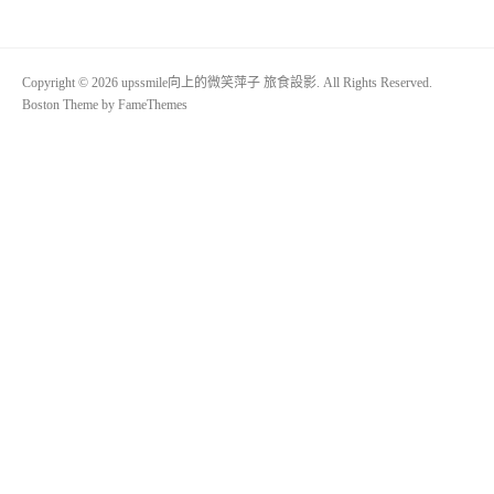
Copyright © 2026 upssmile向上的微笑萍子 旅食設影. All Rights Reserved.
Boston Theme by
FameThemes