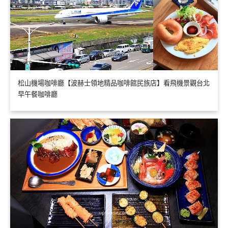
松山機場咖啡廳【波赫士領地精品咖啡館民族店】看飛機景觀台北
早午餐咖啡廳