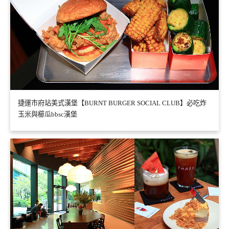
捷運市府站美式漢堡【BURNT BURGER SOCIAL CLUB】必吃炸
玉米與櫛瓜bbsc漢堡