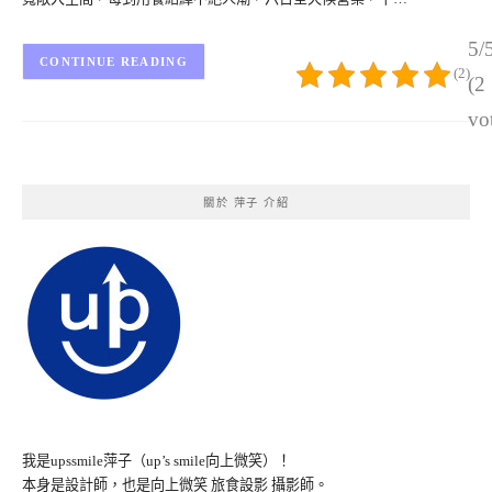
5/
CONTINUE READING
(2)
(2
vo
關於 萍子 介紹
我是upssmile萍子（up’s smile向上微笑）！
本身是設計師，也是向上微笑 旅食設影 攝影師。