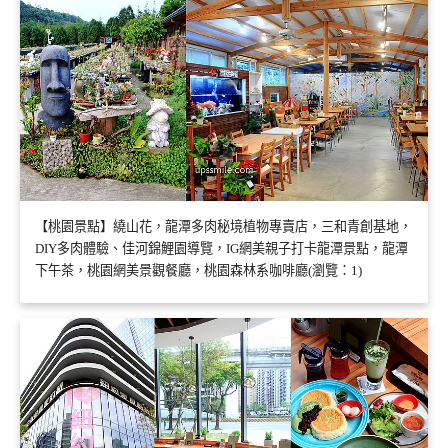
【桃園景點】繞山花，龍潭多肉秘境植物專賣店，三和青創基地，
DIY多肉體驗、佳河錦鯉園導覽，IG網美親子打卡龍潭景點，龍潭
下午茶，桃園網美景觀餐廳，桃園森林系咖啡廳(瀏覽：1)