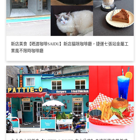
新店美食【晒渡咖啡SAIDU】新店貓咪咖啡廳，捷運七張站金屬工
業風不限時咖啡廳