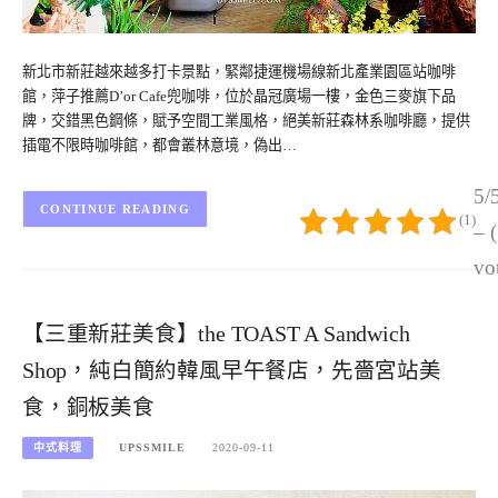
新北市新莊越來越多打卡景點，緊鄰捷運機場線新北產業園區站咖啡
館，萍子推薦D’or Cafe兜咖啡，位於晶冠廣場一樓，金色三麥旗下品
牌，交錯黑色鋼條，賦予空間工業風格，絕美新莊森林系咖啡廳，提供
插電不限時咖啡館，都會叢林意境，偽出…
5/
CONTINUE READING
(1)
– 
vo
【三重新莊美食】the TOAST A Sandwich
Shop，純白簡約韓風早午餐店，先嗇宮站美
食，銅板美食
中式料理
UPSSMILE
2020-09-11