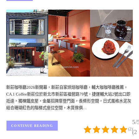
新莊咖啡廳2026新開幕，新莊自家烘焙咖啡廳，輔大咖咖啡廳推薦，
CA.1 Coffee新莊位於新北市新莊區福營路79號，捷運輔大站2號出口即
抵達，獨棟鐵皮屋，金屬招牌摩登門面，長條形空間，日式風格水泥灰
結合珊瑚紅色的階梯式座位空間，木質傢俱…
5/
CONTINUE READING
(2)
(2