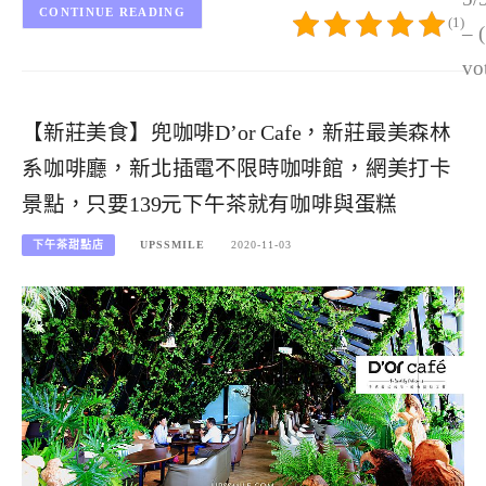
CONTINUE READING
(1)
– 
vo
【新莊美食】兜咖啡D’or Cafe，新莊最美森林
系咖啡廳，新北插電不限時咖啡館，網美打卡
景點，只要139元下午茶就有咖啡與蛋糕
下午茶甜點店
UPSSMILE
2020-11-03