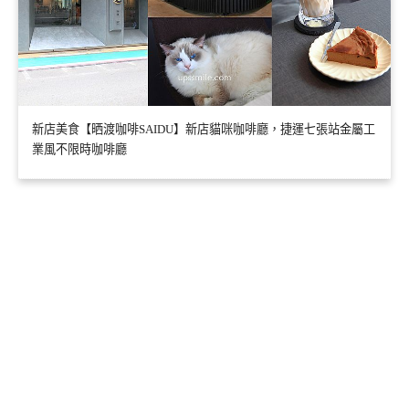
新店美食【晒渡咖啡SAIDU】新店貓咪咖啡廳，捷運七張站金屬工
業風不限時咖啡廳