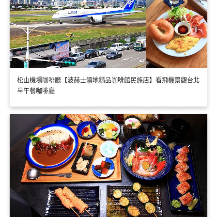
松山機場咖啡廳【波赫士領地精品咖啡館民族店】看飛機景觀台北
早午餐咖啡廳