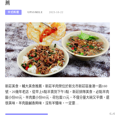
薦
中式料理
UPSSMILE
2023-10-22
新莊美食，輔大美食推薦，新莊羊肉榮位於新北市新莊區後港一路160
號，20幾年老店，從早上6點半賣到下午3點，新莊排隊美食，必點羊肉
飯小份60元、羊肉羹小份60元、荷包蛋15元，不僅分量大碗又平價，還
很美味，羊肉飯鹹香夠味，沒有羊騷味，一定要…
5/