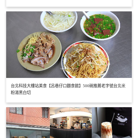
台北科技大樓站美食【呂巷仔口麵食館】500碗推薦老字號台北米
粉湯黑白切