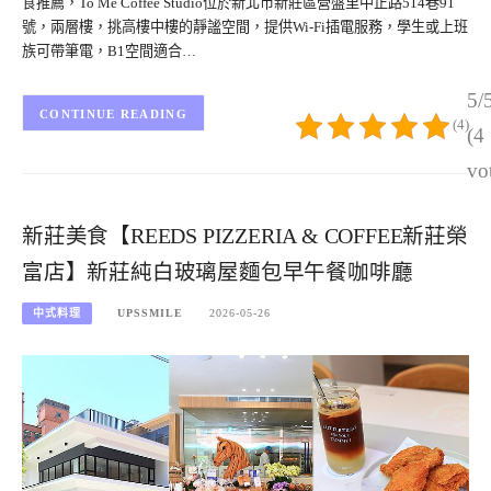
食推薦，To Me Coffee Studio位於新北市新莊區營盤里中正路514巷91
號，兩層樓，挑高樓中樓的靜謐空間，提供Wi-Fi插電服務，學生或上班
族可帶筆電，B1空間適合…
5/
CONTINUE READING
(4)
(4
vo
新莊美食【REEDS PIZZERIA & COFFEE新莊榮
富店】新莊純白玻璃屋麵包早午餐咖啡廳
中式料理
UPSSMILE
2026-05-26