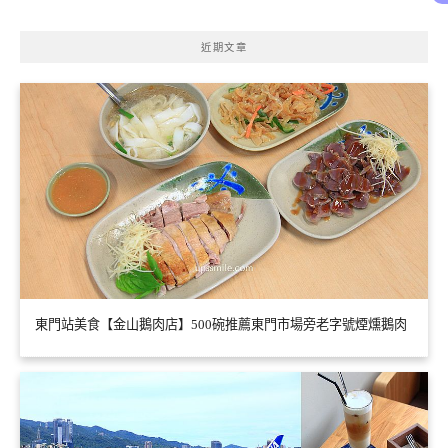
近期文章
東門站美食【金山鵝肉店】500碗推薦東門市場旁老字號煙燻鵝肉