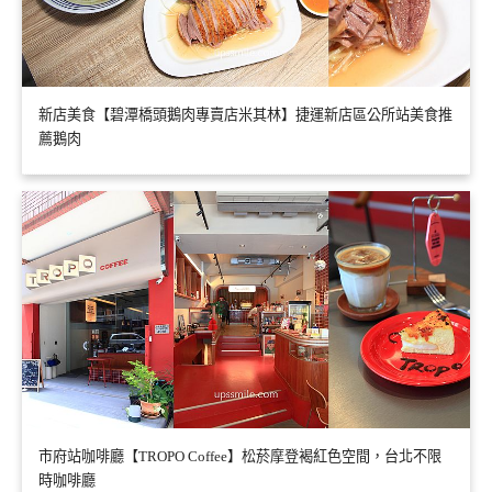
新店美食【碧潭橋頭鵝肉專賣店米其林】捷運新店區公所站美食推
薦鵝肉
市府站咖啡廳【TROPO Coffee】松菸摩登褐紅色空間，台北不限
時咖啡廳