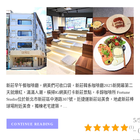
新莊早午餐咖啡廳，網美們可收口袋，新莊韓系咖啡廳2025新開幕第二
天就爆紅，滿滿人潮，橫掃IG網美打卡新莊景點，丰錞咖啡所 Fortune
Studio位於新北市新莊區中港路307號，近捷運新莊站美食，地處新莊棒
球場附近美食，獨棟老宅建築，…
5/
CONTINUE READING
(1)
– 