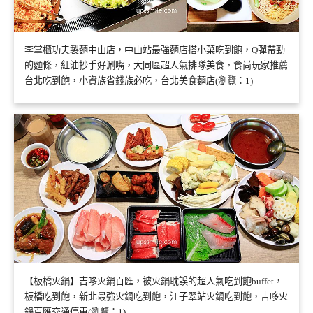
李掌櫃功夫製麵中山店，中山站最強麵店搭小菜吃到飽，Q彈帶勁
的麵條，紅油抄手好涮嘴，大同區超人氣排隊美食，食尚玩家推薦
台北吃到飽，小資族省錢族必吃，台北美食麵店(瀏覽：1)
【板橋火鍋】吉哆火鍋百匯，被火鍋耽誤的超人氣吃到飽buffet，
板橋吃到飽，新北最強火鍋吃到飽，江子翠站火鍋吃到飽，吉哆火
鍋百匯交通停車(瀏覽：1)