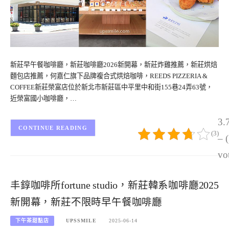
新莊早午餐咖啡廳，新莊咖啡廳2026新開幕，新莊炸雞推薦，新莊烘焙
麵包店推薦，何嘉仁旗下品牌複合式烘焙咖啡，REEDS PIZZERIA &
COFFEE新莊榮富店位於新北市新莊區中平里中和街155巷24弄63號，
近榮富國小咖啡廳，…
3.
CONTINUE READING
(3)
– 
vo
丰錞咖啡所fortune studio，新莊韓系咖啡廳2025
新開幕，新莊不限時早午餐咖啡廳
下午茶甜點店
UPSSMILE
2025-06-14