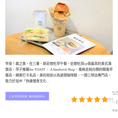
早安！晨之美，在三重、新莊想吃早午餐，近期吃到cp值最高的美式漢
堡店，萍子推薦the TOAST ‧ A Sandwich Shop，風格走純白簡約韓風早
餐店，網美打卡名店，美的宛如以為是間咖啡館，一間三明治專門店，
致力於加州「快速慢食文化…
5/
CONTINUE READING
(1)
– 
vo