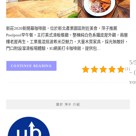
新莊2020新開幕咖啡館，位於新北產業園區附近美食，萍子推薦
Poolpool早午餐，主打美式滑板餐廳，整棟純白色系鐵皮屋外觀，兩層
樓老屋再生，工業風混搭波希米亞魅力，大量木質家具，採光無敵好，
門口附設溜滑板場體驗，IG網美打卡咖啡館，提供包…
5/
CONTINUE READING
(1)
– 
vo
關於 萍子 介紹