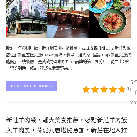
新莊早午餐咖啡廳，新莊網美咖啡廳推薦，武藏野森珈琲Diner新莊思源
店位於新莊宏匯思源i-Tower廣場，也是「紐約家具設計中心 新莊思源旗
艦館」一樓餐廳，是武蔵野森珈琲Diner品牌的第二間分店，從早上7點
半營業到晚上9點，建議先武藏野森…
5/
CONTINUE READING
(1)
– 
vo
新莊羊肉榮，輔大美食推薦，必點新莊羊肉飯
與羊肉羹，蒜泥九層塔隨意加，新莊在地人推