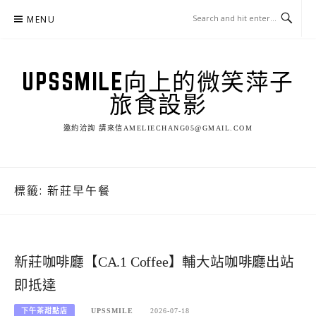
Skip
MENU
to
content
UPSSMILE向上的微笑萍子
旅食設影
邀約洽詢 請來信AMELIECHANG05@GMAIL.COM
標籤:
新莊早午餐
新莊咖啡廳【CA.1 Coffee】輔大站咖啡廳出站
即抵達
下午茶甜點店
UPSSMILE
2026-07-18