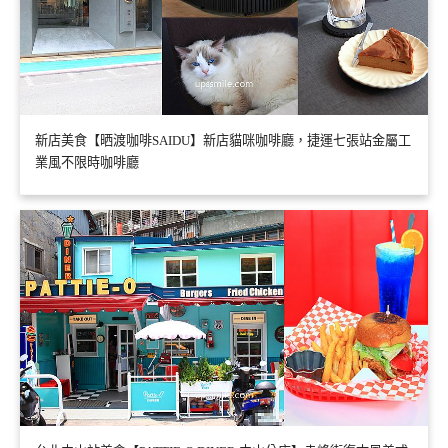
新店美食【晒渡咖啡SAIDU】新店貓咪咖啡廳，捷運七張站金屬工
業風不限時咖啡廳