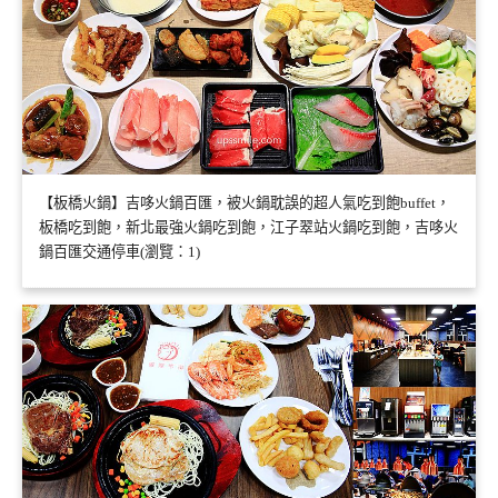
【板橋火鍋】吉哆火鍋百匯，被火鍋耽誤的超人氣吃到飽buffet，
板橋吃到飽，新北最強火鍋吃到飽，江子翠站火鍋吃到飽，吉哆火
鍋百匯交通停車(瀏覽：1)