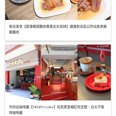
新店美食【碧潭橋頭鵝肉專賣店米其林】捷運新店區公所站美食推
薦鵝肉
市府站咖啡廳【TROPO Coffee】松菸摩登褐紅色空間，台北不限
時咖啡廳