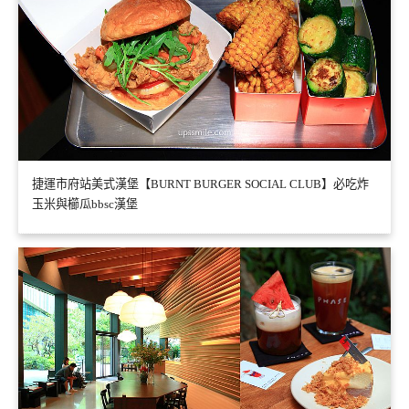
捷運市府站美式漢堡【BURNT BURGER SOCIAL CLUB】必吃炸
玉米與櫛瓜bbsc漢堡