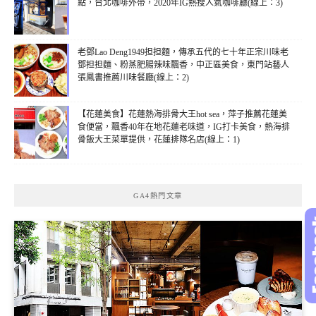
點，台北咖啡外帶，2020年IG熱搜人氣咖啡廳(線上：3)
老鄧Lao Deng1949担担麵，傳承五代的七十年正宗川味老
鄧担担麵、粉蒸肥腸辣味飄香，中正區美食，東門站藝人
張鳳書推薦川味餐廳(線上：2)
【花蓮美食】花蓮熱海排骨大王hot sea，萍子推薦花蓮美
食便當，飄香40年在地花蓮老味道，IG打卡美食，熱海排
骨飯大王菜單提供，花蓮排隊名店(線上：1)
GA4熱門文章