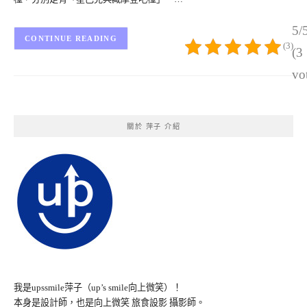
5/
CONTINUE READING
(3)
(3
vo
關於 萍子 介紹
我是upssmile萍子（up’s smile向上微笑）！
本身是設計師，也是向上微笑 旅食設影 攝影師。