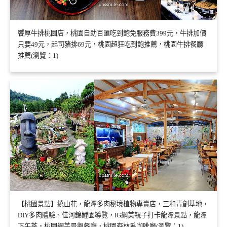
饗厚牛排桃園店，桃園自助百匯吃到飽免服務費399元，牛排加價
只要49元，起司豬排69元，桃園超狂吃到飽推薦，桃園牛排餐廳
推薦(瀏覽：1)
【桃園景點】繞山花，龍潭多肉秘境植物專賣店，三和青創基地，
DIY多肉體驗、佳河錦鯉園導覽，IG網美親子打卡龍潭景點，龍潭
下午茶，桃園網美景觀餐廳，桃園森林系咖啡廳(瀏覽：1)