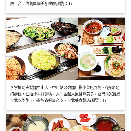
廳，台北信義區網美咖啡廳(瀏覽：1)
李掌櫃功夫製麵中山店，中山站最強麵店搭小菜吃到飽，Q彈帶勁
的麵條，紅油抄手好涮嘴，大同區超人氣排隊美食，食尚玩家推薦
台北吃到飽，小資族省錢族必吃，台北美食麵店(瀏覽：1)