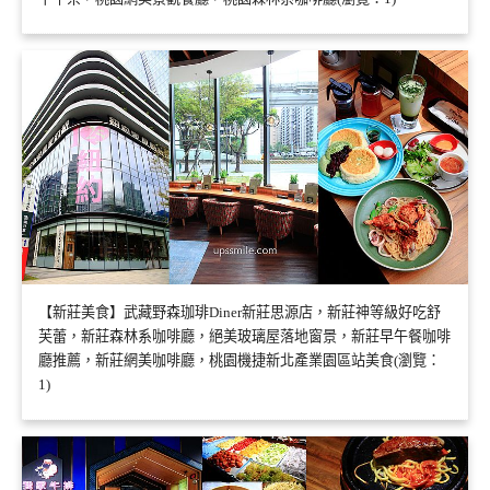
【新莊美食】武藏野森珈琲Diner新莊思源店，新莊神等級好吃舒
芙蕾，新莊森林系咖啡廳，絕美玻璃屋落地窗景，新莊早午餐咖啡
廳推薦，新莊網美咖啡廳，桃園機捷新北產業園區站美食(瀏覽：
1)