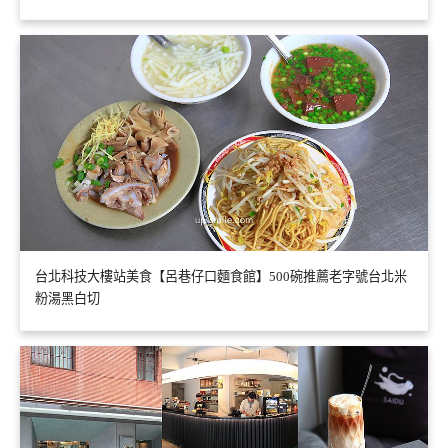
台北科技大樓站美食【呂巷仔口麵食館】500碗推薦老字號台北米
粉湯黑白切