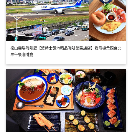
松山機場咖啡廳【波赫士領地精品咖啡館民族店】看飛機景觀台北
早午餐咖啡廳