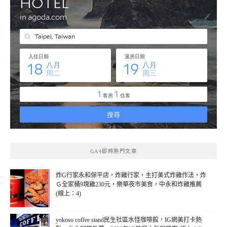
GA4即時熱門文章
炸G行家永和保平店，炸雞行家，主打美式炸雞作法，炸
Ｇ全家桶9塊雞230元，樂華夜市美食，中永和炸雞推薦
(線上：4)
yokoso coffee stand民生社區水怪咖啡館，IG網美打卡熱