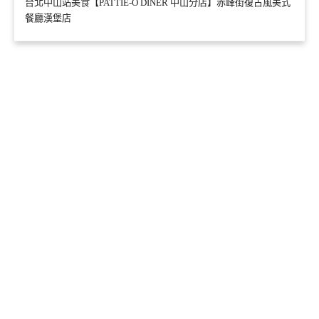
台北中山站美食【PATTIE-O DINER 中山分店】赤峰街復古風美式
餐廳漢堡店