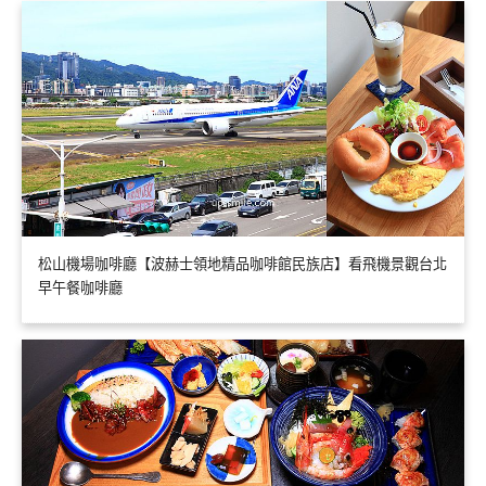
松山機場咖啡廳【波赫士領地精品咖啡館民族店】看飛機景觀台北
早午餐咖啡廳