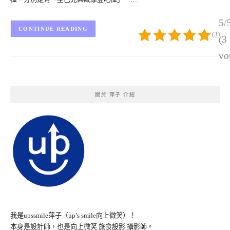
5/
CONTINUE READING
(3)
(3
vo
關於 萍子 介紹
我是upssmile萍子（up’s smile向上微笑）！
本身是設計師，也是向上微笑 旅食設影 攝影師。