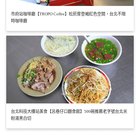
市府站咖啡廳【TROPO Coffee】松菸摩登褐紅色空間，台北不限
時咖啡廳
台北科技大樓站美食【呂巷仔口麵食館】500碗推薦老字號台北米
粉湯黑白切