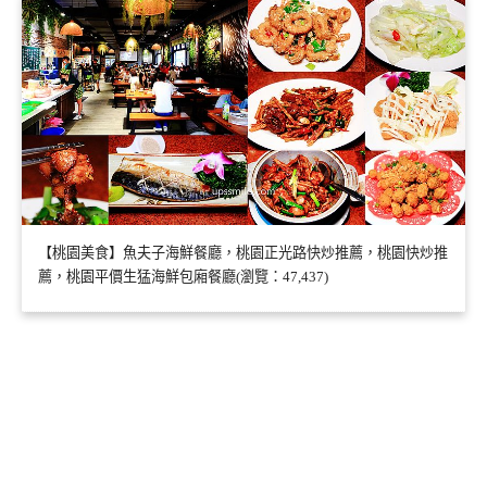
【桃園美食】魚夫子海鮮餐廳，桃園正光路快炒推薦，桃園快炒推
薦，桃園平價生猛海鮮包廂餐廳(瀏覽：47,437)