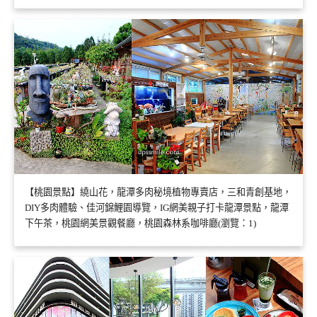
【桃園景點】繞山花，龍潭多肉秘境植物專賣店，三和青創基地，
DIY多肉體驗、佳河錦鯉園導覽，IG網美親子打卡龍潭景點，龍潭
下午茶，桃園網美景觀餐廳，桃園森林系咖啡廳(瀏覽：1)