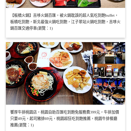
【板橋火鍋】吉哆火鍋百匯，被火鍋耽誤的超人氣吃到飽buffet，
板橋吃到飽，新北最強火鍋吃到飽，江子翠站火鍋吃到飽，吉哆火
鍋百匯交通停車(瀏覽：1)
饗厚牛排桃園店，桃園自助百匯吃到飽免服務費399元，牛排加價
只要49元，起司豬排69元，桃園超狂吃到飽推薦，桃園牛排餐廳
推薦(瀏覽：1)