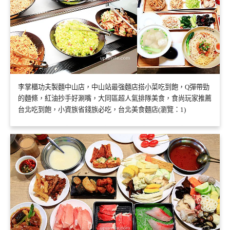
李掌櫃功夫製麵中山店，中山站最強麵店搭小菜吃到飽，Q彈帶勁
的麵條，紅油抄手好涮嘴，大同區超人氣排隊美食，食尚玩家推薦
台北吃到飽，小資族省錢族必吃，台北美食麵店(瀏覽：1)