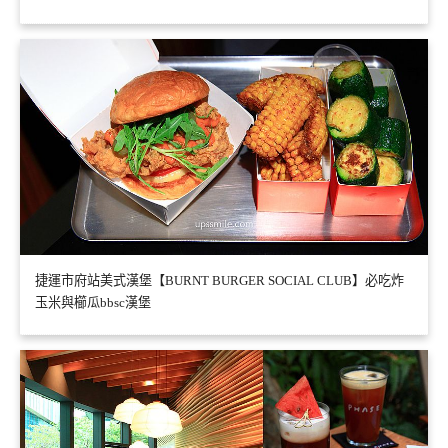
捷運市府站美式漢堡【BURNT BURGER SOCIAL CLUB】必吃炸
玉米與櫛瓜bbsc漢堡