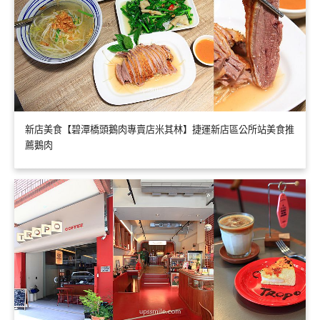
新店美食【碧潭橋頭鵝肉專賣店米其林】捷運新店區公所站美食推
薦鵝肉