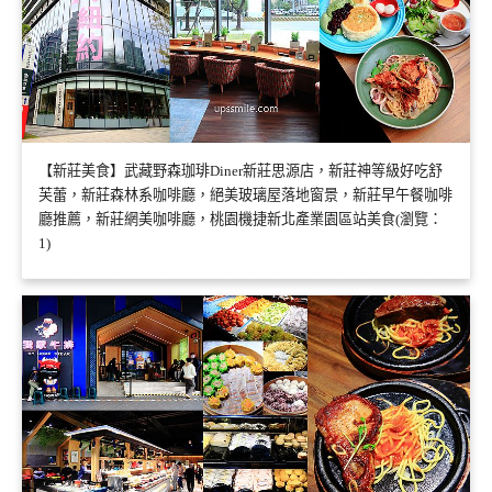
【新莊美食】武藏野森珈琲Diner新莊思源店，新莊神等級好吃舒
芙蕾，新莊森林系咖啡廳，絕美玻璃屋落地窗景，新莊早午餐咖啡
廳推薦，新莊網美咖啡廳，桃園機捷新北產業園區站美食(瀏覽：
1)