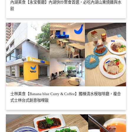
內湖美食【永宝餐廳】內湖快炒聚會首選，必吃內湖山東燒雞與水
餃
士林美食【Banana blue Curry & Coffee】獨棟清水模咖啡廳，複合
式士林台式創意咖哩飯