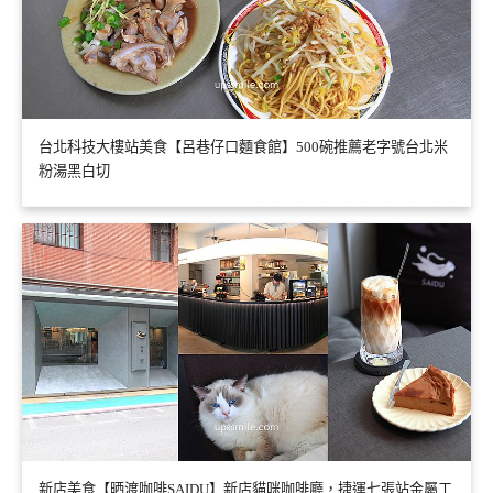
台北科技大樓站美食【呂巷仔口麵食館】500碗推薦老字號台北米
粉湯黑白切
新店美食【晒渡咖啡SAIDU】新店貓咪咖啡廳，捷運七張站金屬工