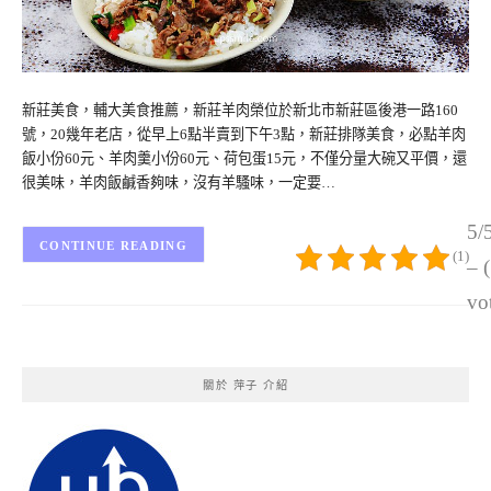
新莊美食，輔大美食推薦，新莊羊肉榮位於新北市新莊區後港一路160
號，20幾年老店，從早上6點半賣到下午3點，新莊排隊美食，必點羊肉
飯小份60元、羊肉羹小份60元、荷包蛋15元，不僅分量大碗又平價，還
很美味，羊肉飯鹹香夠味，沒有羊騷味，一定要…
5/
CONTINUE READING
(1)
– 
vo
關於 萍子 介紹