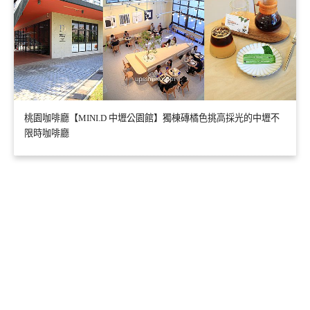
桃園咖啡廳【MINI.D 中壢公園館】獨棟磚橘色挑高採光的中壢不
限時咖啡廳