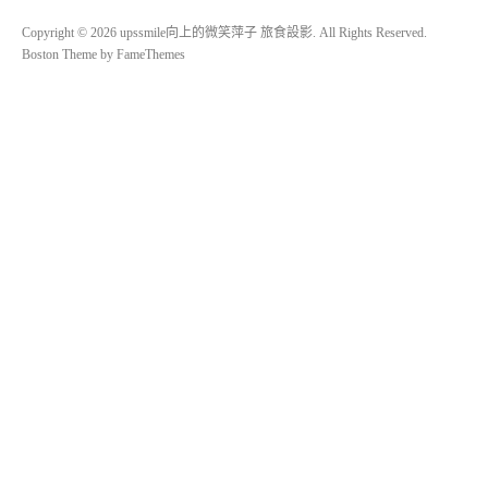
Copyright © 2026 upssmile向上的微笑萍子 旅食設影. All Rights Reserved.
Boston Theme by
FameThemes