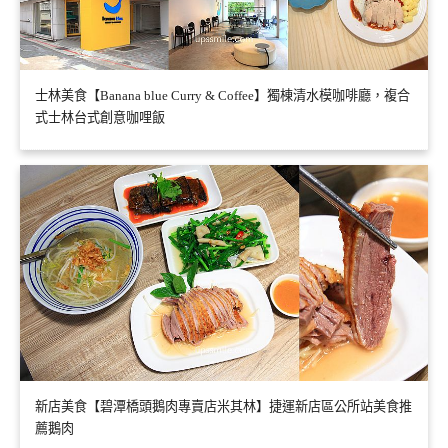
士林美食【Banana blue Curry & Coffee】獨棟清水模咖啡廳，複合
式士林台式創意咖哩飯
新店美食【碧潭橋頭鵝肉專賣店米其林】捷運新店區公所站美食推
薦鵝肉