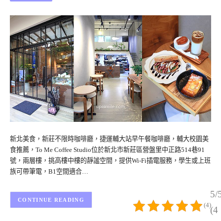
新北美食，新莊不限時咖啡廳，捷運輔大站早午餐咖啡廳，輔大校園美
食推薦，To Me Coffee Studio位於新北市新莊區營盤里中正路514巷91
號，兩層樓，挑高樓中樓的靜謐空間，提供Wi-Fi插電服務，學生或上班
族可帶筆電，B1空間適合…
5/
CONTINUE READING
(4)
(4