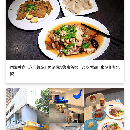
內湖美食【永宝餐廳】內湖快炒聚會首選，必吃內湖山東燒雞與水
餃