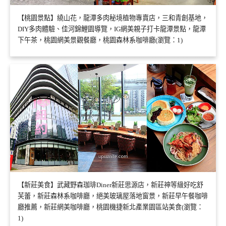
【桃園景點】繞山花，龍潭多肉秘境植物專賣店，三和青創基地，
DIY多肉體驗、佳河錦鯉園導覽，IG網美親子打卡龍潭景點，龍潭
下午茶，桃園網美景觀餐廳，桃園森林系咖啡廳(瀏覽：1)
【新莊美食】武藏野森珈琲Diner新莊思源店，新莊神等級好吃舒
芙蕾，新莊森林系咖啡廳，絕美玻璃屋落地窗景，新莊早午餐咖啡
廳推薦，新莊網美咖啡廳，桃園機捷新北產業園區站美食(瀏覽：
1)