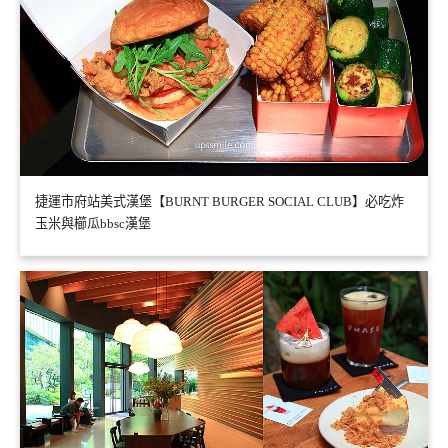
捷運市府站美式漢堡【BURNT BURGER SOCIAL CLUB】必吃炸
玉米與櫛瓜bbsc漢堡