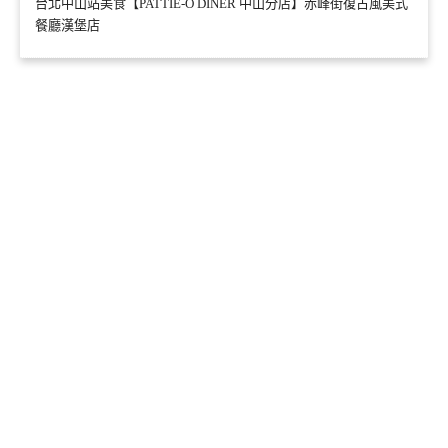
台北中山站美食【PATTIE-O DINER 中山分店】赤峰街復古風美式
餐廳漢堡店