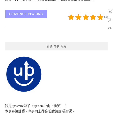
5/
CONTINUE READING
(3)
(3
vo
關於 萍子 介紹
我是upssmile萍子（up’s smile向上微笑）！
本身是設計師，也是向上微笑 旅食設影 攝影師。