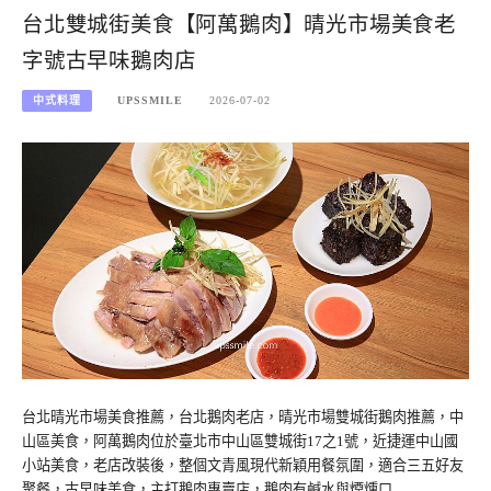
台北雙城街美食【阿萬鵝肉】晴光市場美食老
字號古早味鵝肉店
中式料理
UPSSMILE
2026-07-02
台北晴光市場美食推薦，台北鵝肉老店，晴光市場雙城街鵝肉推薦，中
山區美食，阿萬鵝肉位於臺北市中山區雙城街17之1號，近捷運中山國
小站美食，老店改裝後，整個文青風現代新穎用餐氛圍，適合三五好友
聚餐，古早味美食，主打鵝肉專賣店，鵝肉有鹹水與煙燻口…