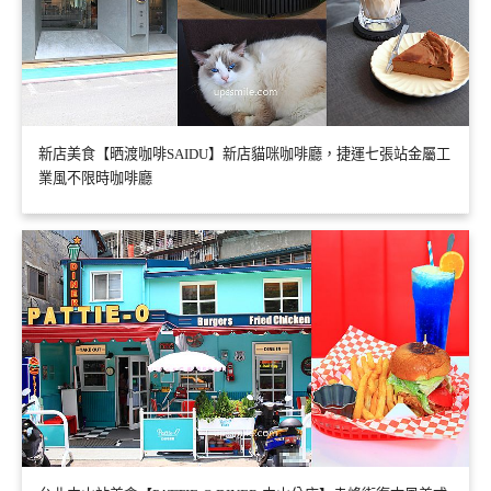
新店美食【晒渡咖啡SAIDU】新店貓咪咖啡廳，捷運七張站金屬工
業風不限時咖啡廳