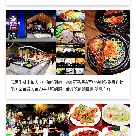
我家牛排中和店，中和吃到飽，360元享超過百道快炒甜點與自助
吧，全台最大台式牛排吃到飽，台北吃到飽推薦(瀏覽：1)