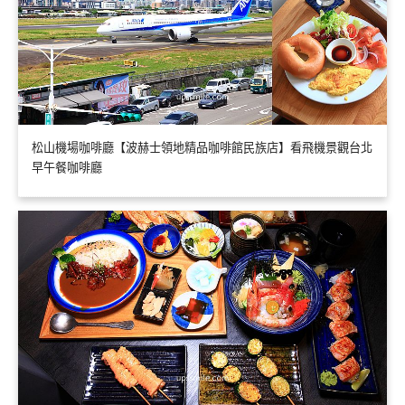
松山機場咖啡廳【波赫士領地精品咖啡館民族店】看飛機景觀台北
早午餐咖啡廳