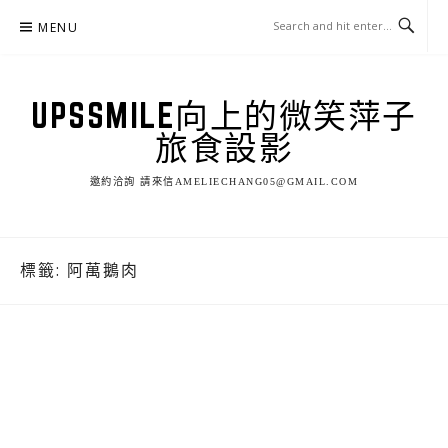
Skip
MENU
to
content
UPSSMILE向上的微笑萍子
旅食設影
邀約洽詢 請來信AMELIECHANG05@GMAIL.COM
標籤:
阿萬鵝肉