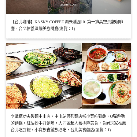
【台北咖啡】KA SKY COFFEE 陶朱隱園101第一排高空景觀咖啡
廳，台北信義區網美咖啡廳(瀏覽：1)
李掌櫃功夫製麵中山店，中山站最強麵店搭小菜吃到飽，Q彈帶勁
的麵條，紅油抄手好涮嘴，大同區超人氣排隊美食，食尚玩家推薦
台北吃到飽，小資族省錢族必吃，台北美食麵店(瀏覽：1)