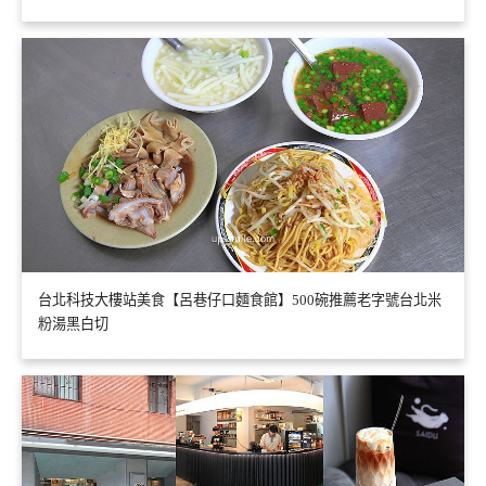
台北科技大樓站美食【呂巷仔口麵食館】500碗推薦老字號台北米
粉湯黑白切