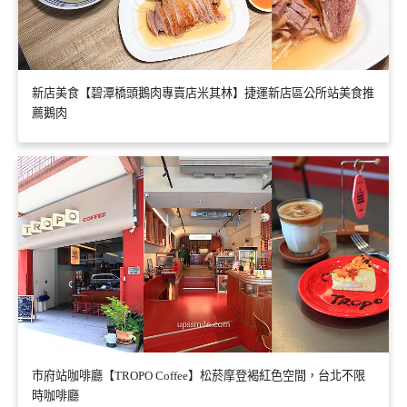
新店美食【碧潭橋頭鵝肉專賣店米其林】捷運新店區公所站美食推
薦鵝肉
市府站咖啡廳【TROPO Coffee】松菸摩登褐紅色空間，台北不限
時咖啡廳