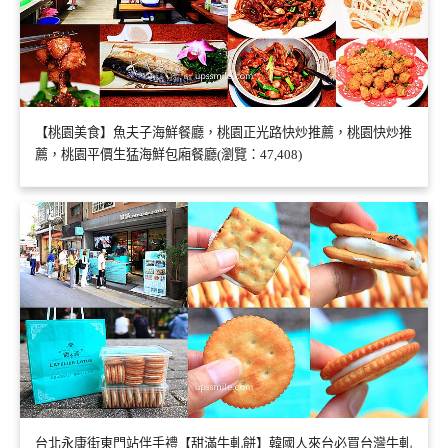
【桃園美食】魚夫子海鮮餐廳，桃園正光路快炒推薦，桃園快炒推
薦，桃園平價生猛海鮮包廂餐廳(瀏覽：47,408)
台北永康街東門站伴手禮【甜滿牛軋餅】韓國人來台必買台灣牛軋