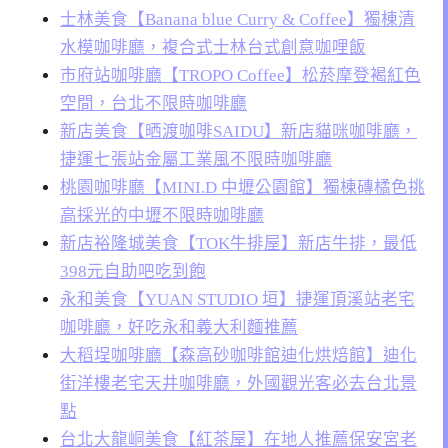
士林美食【Banana blue Curry & Coffee】獨棟清
水模咖啡廳，複合式士林台式創意咖哩飯
市府站咖啡廳【TROPO Coffee】松菸摩登褐紅色
空間，台北不限時咖啡廳
新店美食【晒渡咖啡SAIDU】新店貓咪咖啡廳，
捷運七張站金屬工業風不限時咖啡廳
桃園咖啡廳【MINI.D 中壢公園館】獨棟磚橘色挑
高採光的中壢不限時咖啡廳
新店裕隆城美食【TOK牛排屋】新店牛排，最低
398元自助吧吃到飽
永和美食【YUAN STUDIO 垣】捷運頂溪站老宅
咖啡廳，好吃永和義大利麵推薦
大稻埕咖啡廳【森高砂咖啡館迪化烘焙館】迪化
街洋樓老宅天井咖啡廳，外國觀光客必去台北景
點
台北大龍峒美食【紅茶屋】在地人推薦保安宮老