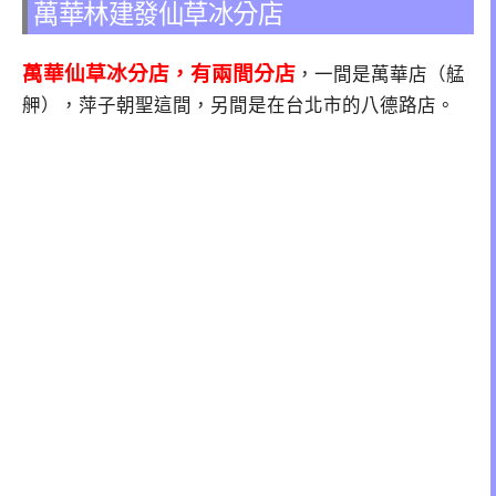
萬華林建發仙草冰分店
萬華仙草冰分店，有兩間分店
，一間是萬華店（艋
舺），萍子朝聖這間，另間是在台北市的八德路店。