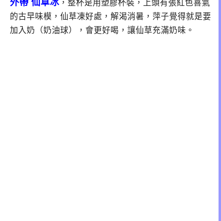
外帶 仙草冰
，整杯是用塑膠杯裝，上頭有張紅色喜氣
的古早味模，仙草凍好處，解渴消暑，萍子覺得就是要
加入奶（奶油球），會更好喝，讓仙草充滿奶味。