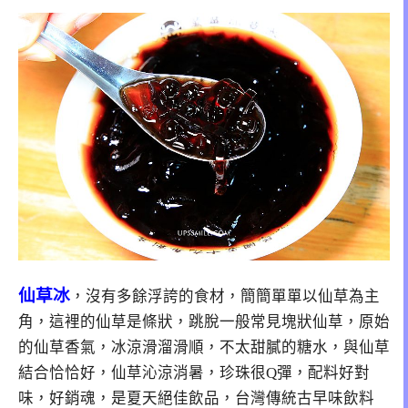
仙草冰
，沒有多餘浮誇的食材，簡簡單單以仙草為主
角，這裡的仙草是條狀，跳脫一般常見塊狀仙草，原始
的仙草香氣，冰涼滑溜滑順，不太甜膩的糖水，與仙草
結合恰恰好，仙草沁涼消暑，珍珠很Q彈，配料好對
味，好銷魂，是夏天絕佳飲品，台灣傳統古早味飲料