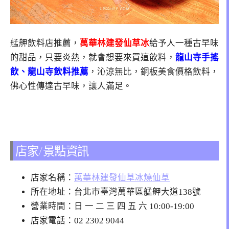
艋舺飲料店推薦，
萬華林建發仙草冰
給予人一種古早味
的甜品，只要炎熱，就會想要來買這飲料，
龍山寺手搖
飲、龍山寺飲料推薦
，沁涼無比，銅板美食價格飲料，
佛心性傳達古早味，讓人滿足。
店家/景點資訊
店家名稱：
萬華林建發仙草冰燒仙草
所在地址：台北市臺灣萬華區艋舺大道138號
營業時間：日 一 二 三 四 五 六 10:00-19:00
店家電話：02 2302 9044