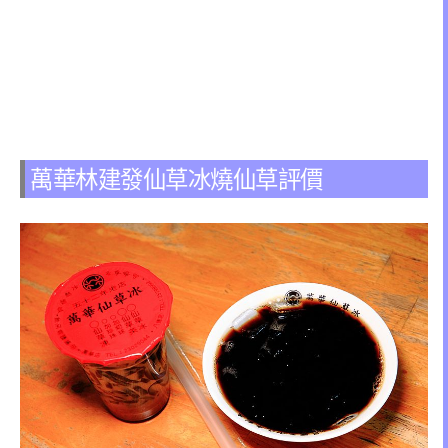
萬華林建發仙草冰燒仙草評價