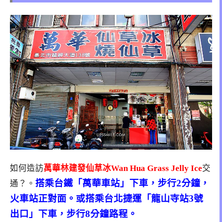
如何造訪
萬華林建發仙草冰Wan Hua Grass Jelly Ice
交
搭乘台鐵「萬華車站」下車，步行2分鐘，
通？。
火車站正對面。或搭乘台北捷運「龍山寺站3號
出口」下車，步行8分鐘路程。