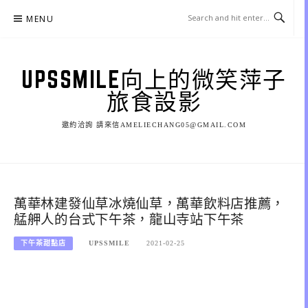
Skip
MENU
to
content
UPSSMILE向上的微笑萍子
旅食設影
邀約洽詢 請來信AMELIECHANG05@GMAIL.COM
萬華林建發仙草冰燒仙草，萬華飲料店推薦，
艋舺人的台式下午茶，龍山寺站下午茶
下午茶甜點店
UPSSMILE
2021-02-25