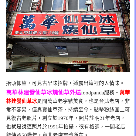
抬頭仰望，可見古早味招牌，透露出這裡的人情味。
萬華林建發仙草冰燒仙草外送
foodpanda服務。
萬華
林建發仙草冰
是間萬華老字號美食，也是台北老店，非
常不容易，僅靠賣仙草茶，持續至今。點擊粉絲團上可
見復古老照片，創立於1970年，照片註明21年老店，
也就是說這照片於1991年拍攝，很有格調，一間老店
能傳承50幾年，台北老店靈魂所在。