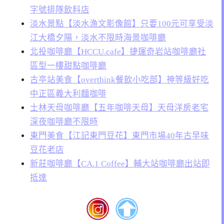
字號排隊飲料店
淡水景點【淡水漁文影像館】只要100元可享受淡
江大橋夕陽，淡水不限時海景咖啡廳
北投咖啡廳【HCCU.cafe】捷運奇岩站咖啡廳社
區型一樓甜點咖啡廳
古亭站美食【overthink餐飲小吃部】神等級好吃
中正區義大利麵咖啡
士林天母咖啡廳【五年咖啡天母】天母洋房老宅
深夜咖啡廳不限時
東門美食【江記東門豆花】東門市場40年古早味
豆花老店
新莊咖啡廳【CA.1 Coffee】輔大站咖啡廳出站即
抵達