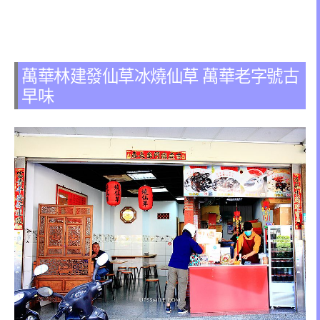
萬華林建發仙草冰燒仙草 萬華老字號古
早味