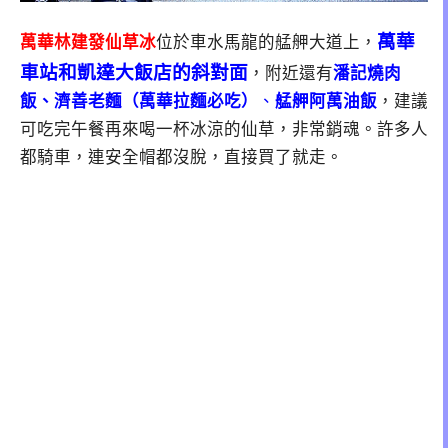
萬華
萬華林建發仙草冰
位於車水馬龍的艋舺大道上，
車站和凱達大飯店的斜對面
，附近還有
潘記燒肉
飯、濟善老麵（萬華拉麵必吃）
、
艋舺阿萬油飯
，建議
可吃完午餐再來喝一杯冰涼的仙草，非常銷魂。許多人
都騎車，連安全帽都沒脫，直接買了就走。