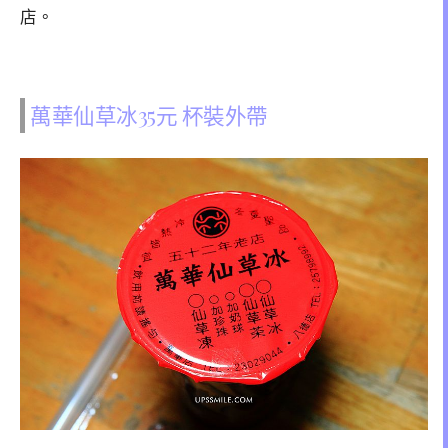
店。
萬華仙草冰35元 杯裝外帶