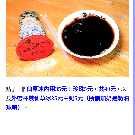
仙草冰內用35元＋珍珠5元，共40元
點了一個
，以
外帶杯裝仙草冰35元＋奶5元（所謂加奶是奶油
及
球唷）
。