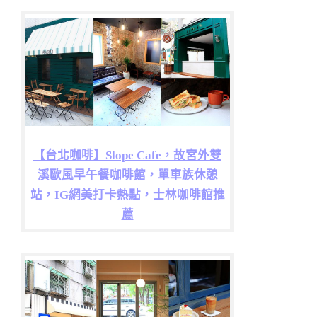
【台北咖啡】Slope Cafe，故宮外雙
溪歐風早午餐咖啡館，單車族休憩
站，IG網美打卡熱點，士林咖啡館推
薦