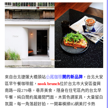
來自台北捷運大橋頭站
小尾咖啡
開的新品牌
，台北大安
區早午餐咖啡館，
nook brunch
位於
台北市大安區復興
南路一段279巷，巷弄美食，隱身在住宅區內的台北早
午餐，純白簡約風邊間門面
，木質色調家具，大量留白
氛圍，每一角落超好拍，一開幕橫掃IG網美打卡熱