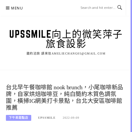
Skip
MENU
to
content
UPSSMILE向上的微笑萍子
旅食設影
邀約洽詢 請來信AMELIECHANG05@GMAIL.COM
台北早午餐咖啡館 nook brunch，小尾咖啡新品
牌，自家烘焙咖啡豆，純白簡約木質色調氛
圍，橫掃IG網美打卡景點，台北大安區咖啡館
推薦
下午茶甜點店
UPSSMILE
2022-09-09