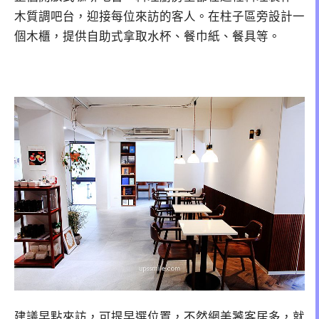
木質調吧台，迎接每位來訪的客人。在柱子區旁設計一
個木櫃，提供自助式拿取水杯、餐巾紙、餐具等。
建議早點來訪，可提早選位置，不然網美饕客居多，就