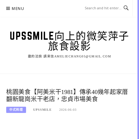
Skip
MENU
to
content
UPSSMILE向上的微笑萍子
旅食設影
邀約洽詢 請來信AMELIECHANG05@GMAIL.COM
桃園美食【阿美米干1981】傳承40幾年起家厝
翻新龍崗米干老店，忠貞市場美食
中式料理
UPSSMILE
2026-06-03