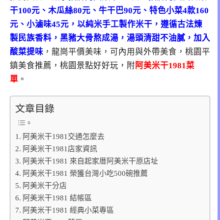
干100元、木瓜絲80元、牛干巴90元、特色小菜4款160
元、小滷味45元，以純米手工製作米干，遵循古法煉
製民族香料，黑豬大骨熬成湯，湯頭清甜不油膩，加入
酸菜提味
，龍崗平價美味，可內用與外帶美食，桃園平
鎮美食推薦，桃園景點好好玩，附
阿美米干1981菜
單
。
文章目錄
阿美米干1981交通怎麼去
阿美米干1981店家資訊
阿美米干1981 來自起家厝阿美米干原店址
阿美米干1981 榮獲台灣小吃500碗推薦
阿美米干分店
阿美米干1981 結帳區
阿美米干1981 經典小菜專區