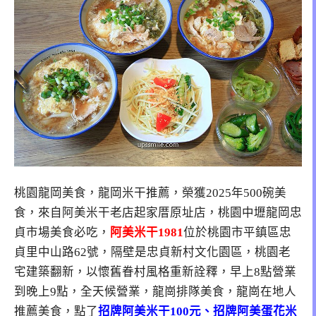
桃園龍岡美食，龍岡米干推薦，榮獲2025年500碗美
食，來自阿美米干老店起家厝原址店，桃園中壢龍岡忠
貞市場美食必吃，
阿美米干1981
位於桃園市平鎮區忠
貞里中山路62號，隔壁是忠貞新村文化園區，桃園老
宅建築翻新，以懷舊眷村風格重新詮釋，早上8點營業
到晚上9點，全天候營業，龍崗排隊美食，龍崗在地人
推薦美食，點了
招牌阿美米干100元、招牌阿美蛋花米