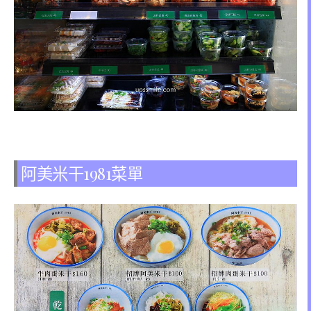
阿美米干1981菜單