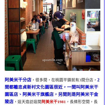
阿美米干分店
2
，很多間，在桃園平鎮就有3間分店，
間都離忠貞新村文化園區很近，一間叫阿美米干
園區店、阿美米干旗艦店，另間則是阿美米干金
陵店
，這天造訪這間
阿美米干1981
，長條形空間，長