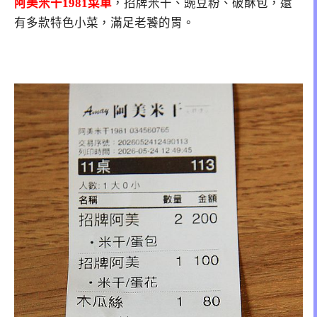
阿美米干1981菜單
，招牌米干、豌豆粉、破酥包，還
有多款特色小菜，滿足老饕的胃。