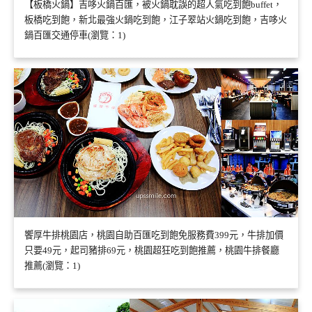
【板橋火鍋】吉哆火鍋百匯，被火鍋耽誤的超人氣吃到飽buffet，
板橋吃到飽，新北最強火鍋吃到飽，江子翠站火鍋吃到飽，吉哆火
鍋百匯交通停車(瀏覽：1)
饗厚牛排桃園店，桃園自助百匯吃到飽免服務費399元，牛排加價
只要49元，起司豬排69元，桃園超狂吃到飽推薦，桃園牛排餐廳
推薦(瀏覽：1)