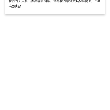
新竹竹北美食【黑皮驊魯肉飯】譽為新竹最強米其林滷肉飯、500
碗魯肉飯