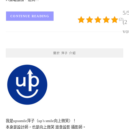
5/
CONTINUE READING
(2)
(2
vo
關於 萍子 介紹
我是upssmile萍子（up’s smile向上微笑）！
本身是設計師，也是向上微笑 旅食設影 攝影師。