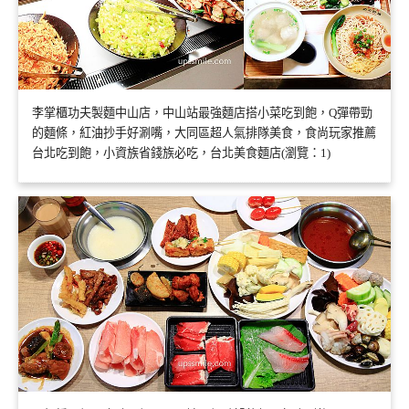
李掌櫃功夫製麵中山店，中山站最強麵店搭小菜吃到飽，Q彈帶勁
的麵條，紅油抄手好涮嘴，大同區超人氣排隊美食，食尚玩家推薦
台北吃到飽，小資族省錢族必吃，台北美食麵店(瀏覽：1)