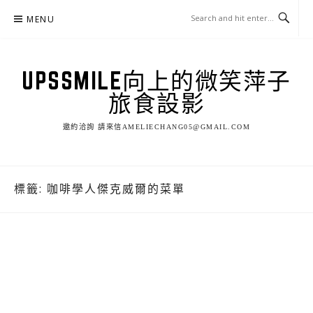
Skip
MENU
to
content
UPSSMILE向上的微笑萍子
旅食設影
邀約洽詢 請來信AMELIECHANG05@GMAIL.COM
標籤:
咖啡學人傑克威爾的菜單