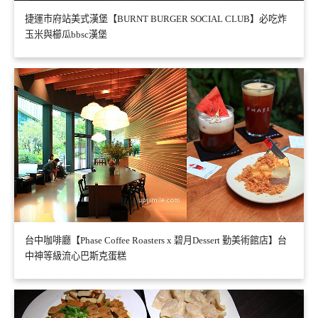
捷運市府站美式漢堡【BURNT BURGER SOCIAL CLUB】必吃炸
玉米與櫛瓜bbsc漢堡
台中咖啡廳【Phase Coffee Roasters x 碧月Dessert 勤美術館店】台
中神等級流心巴斯克蛋糕