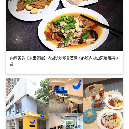
內湖美食【永宝餐廳】內湖快炒聚會首選，必吃內湖山東燒雞與水
餃