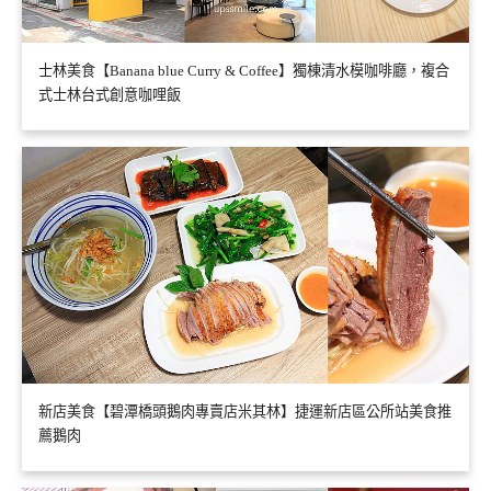
士林美食【Banana blue Curry & Coffee】獨棟清水模咖啡廳，複合
式士林台式創意咖哩飯
新店美食【碧潭橋頭鵝肉專賣店米其林】捷運新店區公所站美食推
薦鵝肉