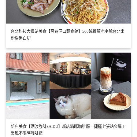
台北科技大樓站美食【呂巷仔口麵食館】500碗推薦老字號台北米
粉湯黑白切
新店美食【晒渡咖啡SAIDU】新店貓咪咖啡廳，捷運七張站金屬工
業風不限時咖啡廳