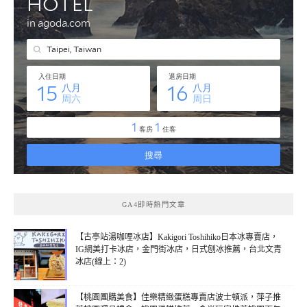
GA4即時熱門文章
【古亭站湯咖哩冰店】Kakigori Toshihiko日本冰專賣店，
IG網美打卡冰店，金門街冰店，日式刨冰推薦，台北文青
冰店(線上：2)
【桃園團購美食】佳樂精緻蛋糕專賣店波士頓派，萍子推