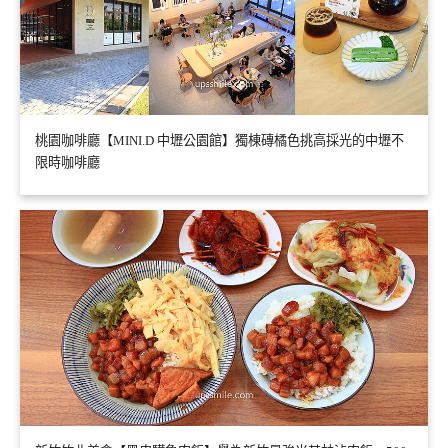
桃園咖啡廳【MINI.D 中壢公園館】獨棟磚橘色挑高採光的中壢不
限時咖啡廳