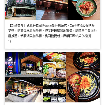
【新莊美食】武藏野森珈琲Diner新莊思源店，新莊神等級好吃舒
芙蕾，新莊森林系咖啡廳，絕美玻璃屋落地窗景，新莊早午餐咖啡
廳推薦，新莊網美咖啡廳，桃園機捷新北產業園區站美食(瀏覽：
1)