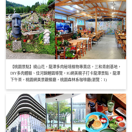
【桃園景點】繞山花，龍潭多肉秘境植物專賣店，三和青創基地，
DIY多肉體驗、佳河錦鯉園導覽，IG網美親子打卡龍潭景點，龍潭
下午茶，桃園網美景觀餐廳，桃園森林系咖啡廳(瀏覽：1)