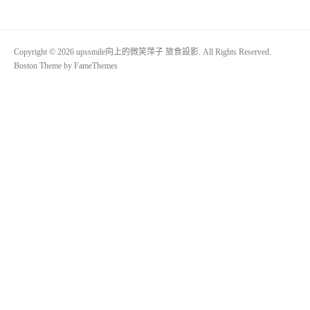
Copyright © 2026 upssmile向上的微笑萍子 旅食設影. All Rights Reserved.
Boston Theme by
FameThemes