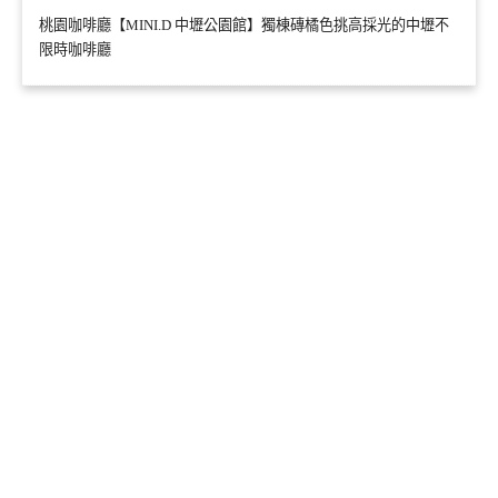
桃園咖啡廳【MINI.D 中壢公園館】獨棟磚橘色挑高採光的中壢不
限時咖啡廳