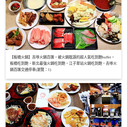
【板橋火鍋】吉哆火鍋百匯，被火鍋耽誤的超人氣吃到飽buffet，
板橋吃到飽，新北最強火鍋吃到飽，江子翠站火鍋吃到飽，吉哆火
鍋百匯交通停車(瀏覽：1)