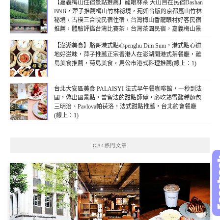
【嘉義梅山住宿景點推薦】龍眼林茶 大山自在民宿Dashan
BNB，萍子推薦梅山竹林祕境，宛如台版的京都嵐山竹林
秘境，古樸三合院民宿住宿，台灣梅山香龍眼村好客民宿
推薦，體驗評鑑台灣比賽茶，台灣茶園民宿，嘉義梅山景
點，日人最愛GABA佳葉龍茶頂芽，台灣高山茶故鄉，阿
【澎湖美食】駱哥港式點心penghu Dim Sum，港式點心道
里山茶(線上：1)
地好滋味，萍子推薦正宗香港人在澎湖開港式茶餐廳，離
島美食推薦，菊島美食，馬公市港式料理推薦(線上：1)
台北大安區美食 PALAISYI 法式早午餐咖啡館，一秒到法
國，偽出國景點，曾留法的甜點師傅，必吃熟雪酸種麵包
三明治、Pavlova帕茯洛，法式甜點推薦，台北約會餐廳
(線上：1)
GA4熱門文章