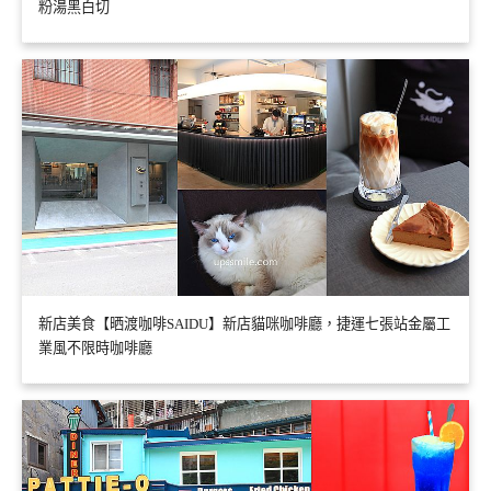
粉湯黑白切
新店美食【晒渡咖啡SAIDU】新店貓咪咖啡廳，捷運七張站金屬工
業風不限時咖啡廳