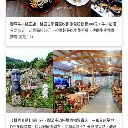
饗厚牛排桃園店，桃園自助百匯吃到飽免服務費399元，牛排加價
只要49元，起司豬排69元，桃園超狂吃到飽推薦，桃園牛排餐廳
推薦(瀏覽：1)
【桃園景點】繞山花，龍潭多肉秘境植物專賣店，三和青創基地，
DIY多肉體驗、佳河錦鯉園導覽，IG網美親子打卡龍潭景點，龍潭