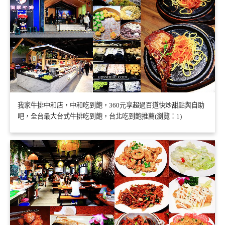
我家牛排中和店，中和吃到飽，360元享超過百道快炒甜點與自助
吧，全台最大台式牛排吃到飽，台北吃到飽推薦(瀏覽：1)