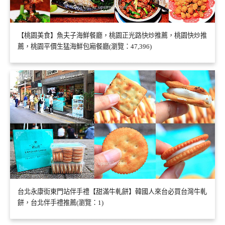
【桃園美食】魚夫子海鮮餐廳，桃園正光路快炒推薦，桃園快炒推
薦，桃園平價生猛海鮮包廂餐廳(瀏覽：47,396)
台北永康街東門站伴手禮【甜滿牛軋餅】韓國人來台必買台灣牛軋
餅，台北伴手禮推薦(瀏覽：1)