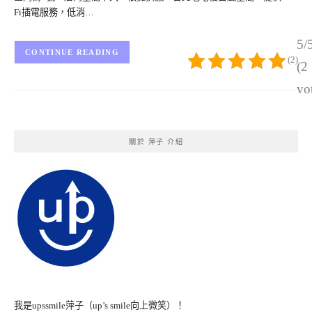
Fi插電服務，低消…
5/
CONTINUE READING
(2)
(2
vo
關於 萍子 介紹
我是upssmile萍子（up’s smile向上微笑）！