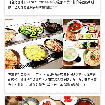
【台北咖啡】KA SKY COFFEE 陶朱隱園101第一排高空景觀咖啡
廳，台北信義區網美咖啡廳(瀏覽：1)
李掌櫃功夫製麵中山店，中山站最強麵店搭小菜吃到飽，Q彈帶勁
的麵條，紅油抄手好涮嘴，大同區超人氣排隊美食，食尚玩家推薦
台北吃到飽，小資族省錢族必吃，台北美食麵店(瀏覽：1)