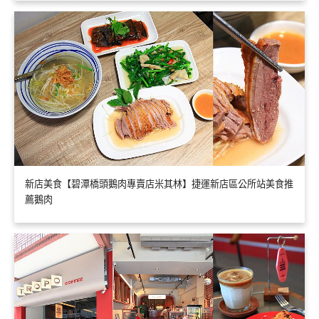
新店美食【碧潭橋頭鵝肉專賣店米其林】捷運新店區公所站美食推
薦鵝肉