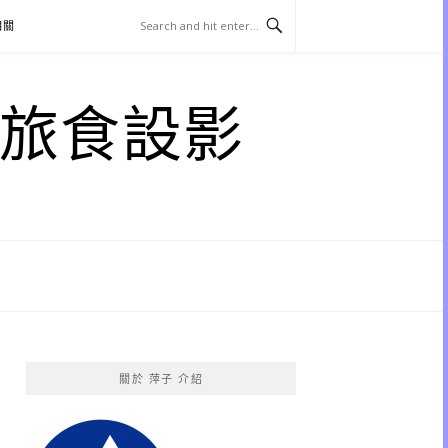
相關
子 旅食設影
關於 萍子 介紹