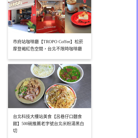
市府站咖啡廳【TROPO Coffee】松菸
摩登褐紅色空間，台北不限時咖啡廳
台北科技大樓站美食【呂巷仔口麵食
館】500碗推薦老字號台北米粉湯黑白
切