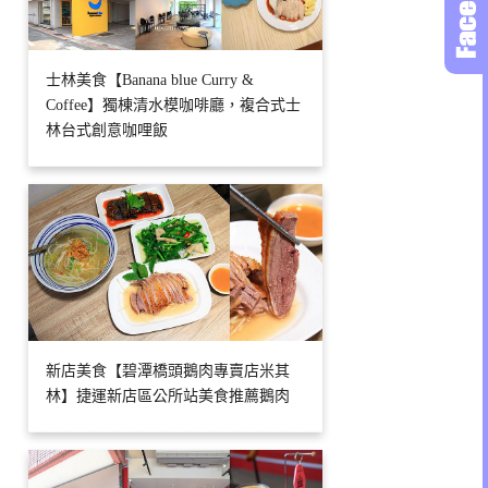
士林美食【Banana blue Curry &
Coffee】獨棟清水模咖啡廳，複合式士
林台式創意咖哩飯
新店美食【碧潭橋頭鵝肉專賣店米其
林】捷運新店區公所站美食推薦鵝肉