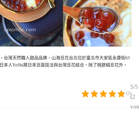
，台灣天然職人甜品品牌，山海豆花台北位於臺北市大安區永康街63
本人YoShi將日本豆腐技法與台灣豆花結合，除了桃膠絹豆花外，
5/5
(2)
(2
vot