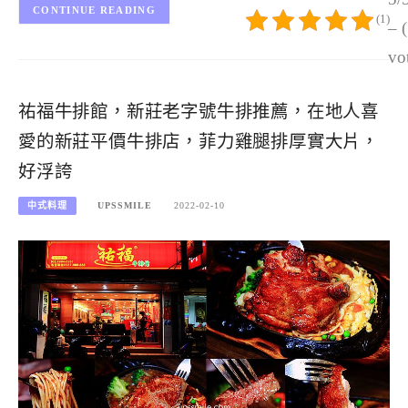
CONTINUE READING
(1)
– 
vo
祐福牛排館，新莊老字號牛排推薦，在地人喜
愛的新莊平價牛排店，菲力雞腿排厚實大片，
好浮誇
中式料理
UPSSMILE
2022-02-10