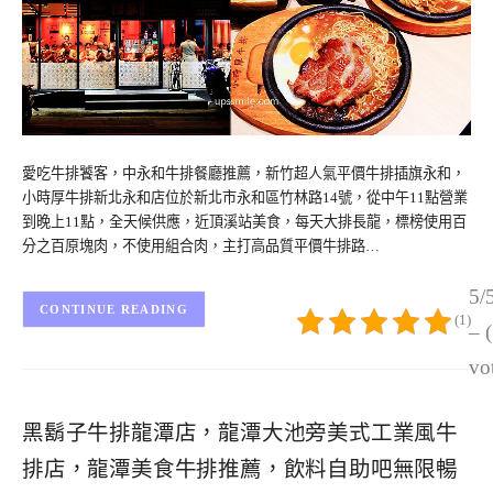
愛吃牛排饕客，中永和牛排餐廳推薦，新竹超人氣平價牛排插旗永和，
小時厚牛排新北永和店位於新北市永和區竹林路14號，從中午11點營業
到晚上11點，全天候供應，近頂溪站美食，每天大排長龍，標榜使用百
分之百原塊肉，不使用組合肉，主打高品質平價牛排路…
5/
CONTINUE READING
(1)
– 
vo
黑鬍子牛排龍潭店，龍潭大池旁美式工業風牛
排店，龍潭美食牛排推薦，飲料自助吧無限暢