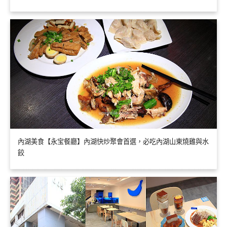
內湖美食【永宝餐廳】內湖快炒聚會首選，必吃內湖山東燒雞與水
餃