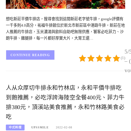
想吃新莊平價牛排店，搜尋會找到這間新莊老字號牛排，google評價有
一千多則4.0高分，祐福牛排館位於新北市新莊區中港路牛排，新莊在地
人推薦的牛排店，玉米濃湯與飲料自助吧無限供應，饕客必吃菲力、沙
朗牛排、雞腿排，每一片都好厚實大片，大胃王還…
5/
CONTINUE READING
(1)
– 
vo
人从众厚切牛排永和竹林店，永和平價牛排吃
到飽推薦，必吃浮誇海陸空全餐400元、菲力牛
排380元，頂溪站美食推薦，永和竹林路美食必
吃
中式料理
UPSSMILE
2022-02-08