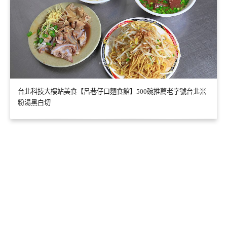
台北科技大樓站美食【呂巷仔口麵食館】500碗推薦老字號台北米
粉湯黑白切