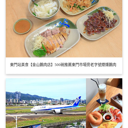
東門站美食【金山鵝肉店】500碗推薦東門市場旁老字號煙燻鵝肉