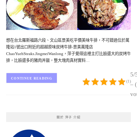
想在台北羅斯福路六段、文山區景美吃平價美味牛排，不可錯過位於萬
隆站1號出口附近的超越原味炭烤牛排-景美萬隆店
ChaoYuehSteaks.JingmeiWanlong，萍子覺得這裡主打比臉還大的炭烤牛
排，比臉還多的豬肉丼飯，整大塊肉真材實料…
5/
CONTINUE READING
(1)
– 
vo
關於 萍子 介紹