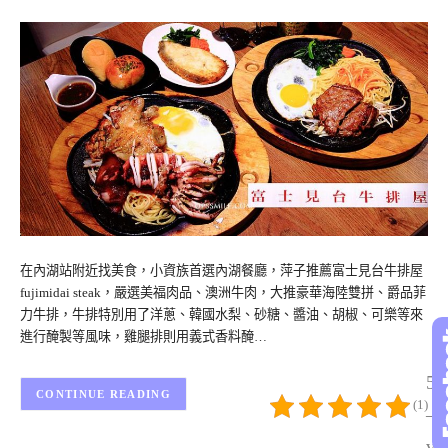
在內湖站附近找美食，小資族首選內湖餐廳，萍子推薦富士見台牛排屋
fujimidai steak，嚴選美福肉品、澳洲牛肉，大推豪華海陸雙拼、爵品菲
力牛排，牛排特別用了洋蔥、韓國水梨、砂糖、醬油、胡椒、可樂等來
進行醃製等風味，雞腿排則用義式香料醃…
5/
CONTINUE READING
(1)
– 
vo