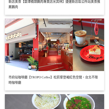
新店美食【碧潭橋頭鵝肉專賣店米其林】捷運新店區公所站美食推
薦鵝肉
市府站咖啡廳【TROPO Coffee】松菸摩登褐紅色空間，台北不限
時咖啡廳