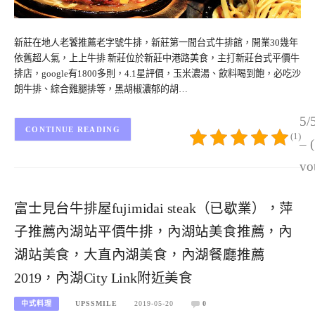
新莊在地人老饕推薦老字號牛排，新莊第一間台式牛排館，開業30幾年
依舊超人氣，上上牛排 新莊位於新莊中港路美食，主打新莊台式平價牛
排店，google有1800多則，4.1星評價，玉米濃湯、飲料喝到飽，必吃沙
朗牛排、綜合雞腿排等，黑胡椒濃郁的胡…
5/
CONTINUE READING
(1)
– 
vo
富士見台牛排屋fujimidai steak（已歇業），萍
子推薦內湖站平價牛排，內湖站美食推薦，內
湖站美食，大直內湖美食，內湖餐廳推薦
2019，內湖City Link附近美食
中式料理
UPSSMILE
2019-05-20
0