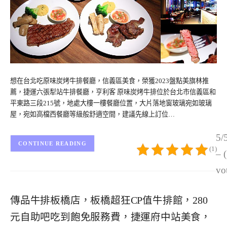
想在台北吃原味炭烤牛排餐廳，信義區美食，榮獲2023盤點美旗林推
薦，捷運六張犁站牛排餐廳，亨利客 原味炭烤牛排位於台北市信義區和
平東路三段215號，地處大樓一樓餐廳位置，大片落地窗玻璃宛如玻璃
屋，宛如高檔西餐廳等級般舒適空間，建議先線上訂位…
5/
CONTINUE READING
(1)
– 
vo
傳品牛排板橋店，板橋超狂CP值牛排館，280
元自助吧吃到飽免服務費，捷運府中站美食，