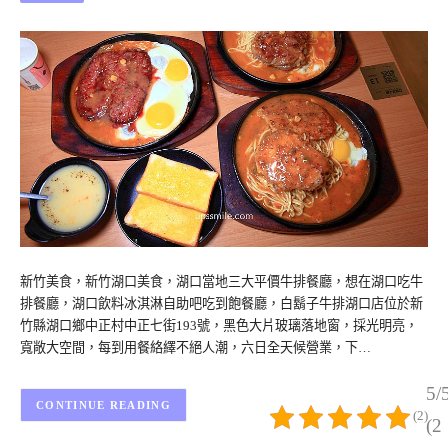
新竹美食，新竹湖口美食，湖口當地三大平價牛排餐廳，想在湖口吃牛
排餐廳，湖口飲料冰淇淋自助吧吃到飽餐廳，白鬍子牛排湖口店位於新
竹縣湖口鄉中正村中正七街193號，黑色大片玻璃落地窗，採光明亮，
寬敞大空間，每到用餐絡繹不絕人潮，六日全天候營業，下…
5/
CONTINUE READING
(2)
(2