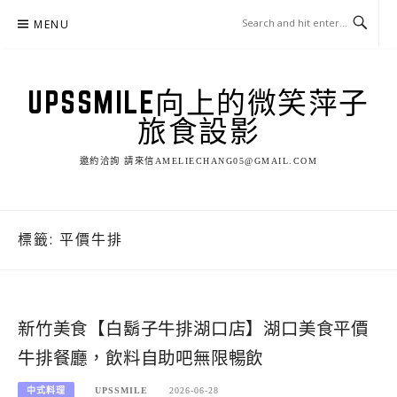
Skip
MENU
to
content
UPSSMILE向上的微笑萍子
旅食設影
邀約洽詢 請來信AMELIECHANG05@GMAIL.COM
標籤:
平價牛排
新竹美食【白鬍子牛排湖口店】湖口美食平價
牛排餐廳，飲料自助吧無限暢飲
中式料理
UPSSMILE
2026-06-28