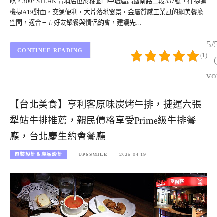
吃，300° STEAK 青埔店位於桃園市中壢區高鐵南路二段337號，在捷運
機捷A19對面，交通便利，大片落地窗景，金屬質感工業風的網美餐廳
空間，適合三五好友聚餐與情侶約會，建議先…
5/
CONTINUE READING
(1)
– 
vo
【台北美食】亨利客原味炭烤牛排，捷運六張
犁站牛排推薦，親民價格享受Prime級牛排餐
廳，台北慶生約會餐廳
包裝設計＆產品設計
UPSSMILE
2025-04-19