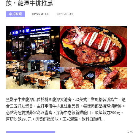
飲，龍潭牛排推薦
中式料理
UPSSMILE
2022-03-19
黑鬍子牛排龍潭店位於桃園龍潭大池旁，以美式工業風格裝潢為主，適
合三五好友聚會，主打平價牛排且注重品質，每塊肉都堅持現切新鮮，
必點海陸雙拼非常澎派豐富，深海中卷很新鮮脆口，頂級菲力290元、
厚切沙朗290元，肉質鮮嫩美味，玉米濃湯、飲料自助吧…
5/