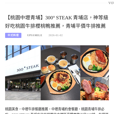
vo
【桃園中壢青埔】300° STEAK 青埔店，神等級
好吃桃園牛排櫻桃鴨推薦，青埔平價牛排推薦
中式料理
UPSSMILE
2026-01-02
桃園美食，中壢牛排餐廳推薦，中壢青埔約會餐廳，桃園青埔牛排必