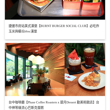
捷運市府站美式漢堡【BURNT BURGER SOCIAL CLUB】必吃炸
玉米與櫛瓜bbsc漢堡
台中咖啡廳【Phase Coffee Roasters x 碧月Dessert 勤美術館店】台
中神等級流心巴斯克蛋糕