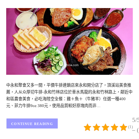
中永和聚會又多一間，平價牛排連鎖店來永和開分店了，頂溪站美食推
薦，人从众厚切牛排-永和竹林店位於車水馬龍的永和竹林路上，鄰近中
和區農會美食，必吃海陸空全餐：雞＋魚＋（牛豬羊）任選一種400
元、菲力牛排9oz 380元，使用品質較好原塊肉而非…
5/
CONTINUE READING
(1)
– 