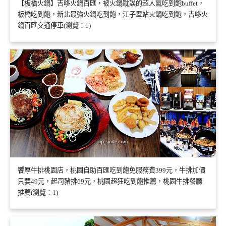
【板橋火鍋】吉哆火鍋百匯，被火鍋耽誤的超人氣吃到飽buffet，
板橋吃到飽，新北最強火鍋吃到飽，江子翠站火鍋吃到飽，吉哆火
鍋百匯交通停車(瀏覽：1)
饗厚牛排桃園店，桃園自助百匯吃到飽免服務費399元，牛排加價
只要49元，起司豬排69元，桃園超狂吃到飽推薦，桃園牛排餐廳
推薦(瀏覽：1)