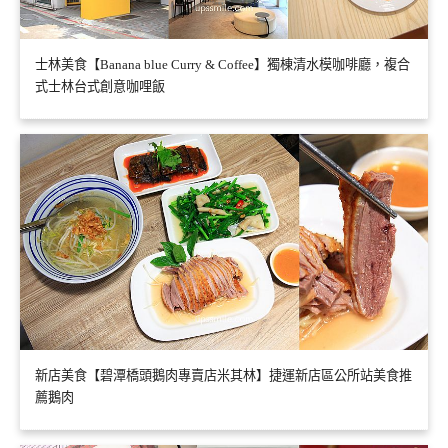
士林美食【Banana blue Curry & Coffee】獨棟清水模咖啡廳，複合
式士林台式創意咖哩飯
新店美食【碧潭橋頭鵝肉專賣店米其林】捷運新店區公所站美食推
薦鵝肉