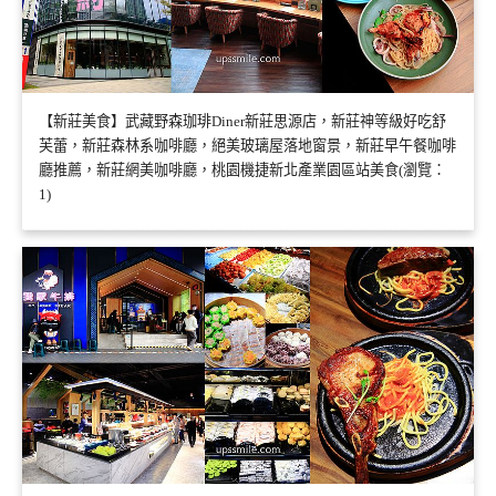
【新莊美食】武藏野森珈琲Diner新莊思源店，新莊神等級好吃舒
芙蕾，新莊森林系咖啡廳，絕美玻璃屋落地窗景，新莊早午餐咖啡
廳推薦，新莊網美咖啡廳，桃園機捷新北產業園區站美食(瀏覽：
1)