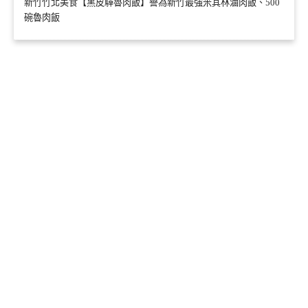
新竹竹北美食【黑皮驊魯肉飯】譽為新竹最強米其林滷肉飯、500
碗魯肉飯