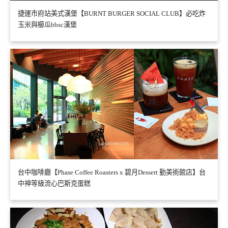
捷運市府站美式漢堡【BURNT BURGER SOCIAL CLUB】必吃炸
玉米與櫛瓜bbsc漢堡
台中咖啡廳【Phase Coffee Roasters x 碧月Dessert 勤美術館店】台
中神等級流心巴斯克蛋糕