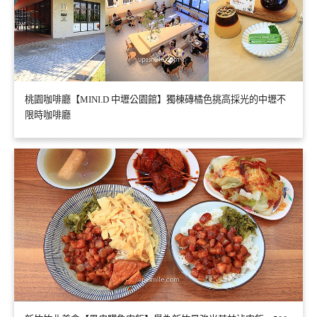
桃園咖啡廳【MINI.D 中壢公園館】獨棟磚橘色挑高採光的中壢不
限時咖啡廳