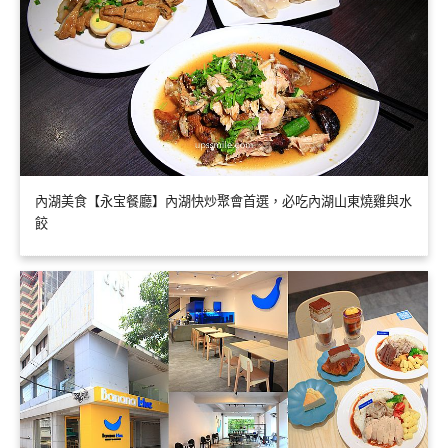
內湖美食【永宝餐廳】內湖快炒聚會首選，必吃內湖山東燒雞與水
餃