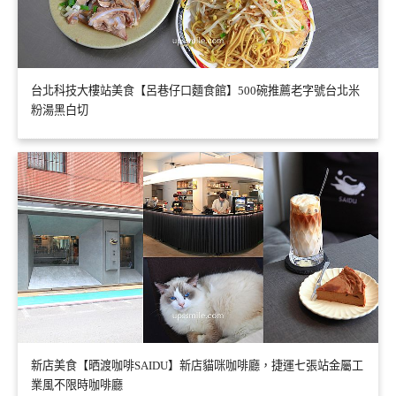
台北科技大樓站美食【呂巷仔口麵食館】500碗推薦老字號台北米
粉湯黑白切
新店美食【晒渡咖啡SAIDU】新店貓咪咖啡廳，捷運七張站金屬工
業風不限時咖啡廳