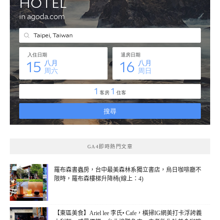
GA4即時熱門文章
羅布森書蟲房，台中最美森林系獨立書店，烏日咖啡廳不
限時，羅布森樓梯升降椅(線上：4)
【東區美食】Ariel lee 李氏• Cafe，橫掃IG網美打卡浮誇義