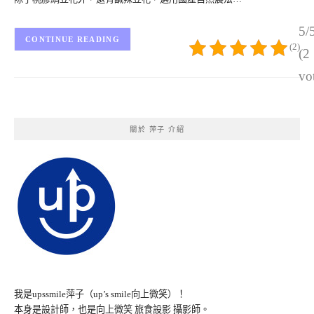
5/
CONTINUE READING
(2)
(2
vo
關於 萍子 介紹
我是upssmile萍子（up’s smile向上微笑）！
本身是設計師，也是向上微笑 旅食設影 攝影師。