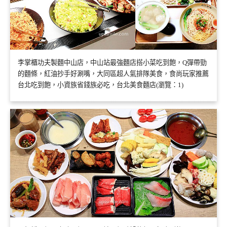
李掌櫃功夫製麵中山店，中山站最強麵店搭小菜吃到飽，Q彈帶勁
的麵條，紅油抄手好涮嘴，大同區超人氣排隊美食，食尚玩家推薦
台北吃到飽，小資族省錢族必吃，台北美食麵店(瀏覽：1)