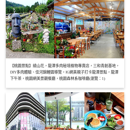
【桃園景點】繞山花，龍潭多肉秘境植物專賣店，三和青創基地，
DIY多肉體驗、佳河錦鯉園導覽，IG網美親子打卡龍潭景點，龍潭
下午茶，桃園網美景觀餐廳，桃園森林系咖啡廳(瀏覽：1)