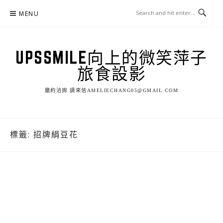
Skip
MENU
to
content
UPSSMILE向上的微笑萍子
旅食設影
邀約洽詢 請來信AMELIECHANG05@GMAIL.COM
標籤:
招牌絹豆花