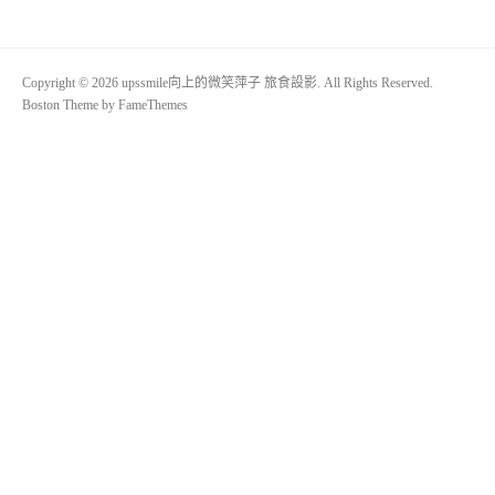
Copyright © 2026 upssmile向上的微笑萍子 旅食設影. All Rights Reserved.
Boston Theme by
FameThemes