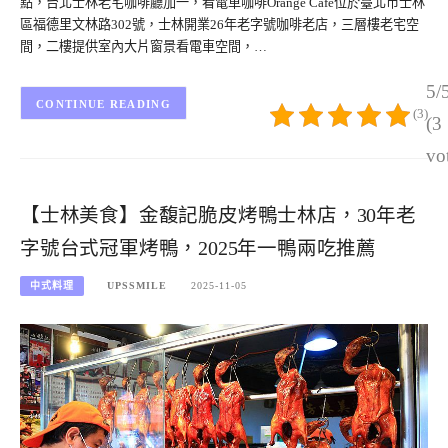
點，台北士林老宅咖啡廳加一，看電車咖啡Orange Cafe位於臺北市士林
區福德里文林路302號，士林開業26年老字號咖啡老店，三層樓老宅空
間，二樓提供室內大片窗景看電車空間，…
5/
CONTINUE READING
(3)
(3
vo
【士林美食】金馥記脆皮烤鴨士林店，30年老
字號台式冠軍烤鴨，2025年一鴨兩吃推薦
中式料理
UPSSMILE
2025-11-05