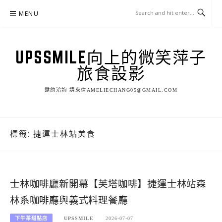
Skip
MENU
to
content
UPSSMILE向上的微笑萍子
旅食設影
邀約洽詢 請來信AMELIECHANG05@GMAIL.COM
標籤:
捷運士林站美食
士林咖啡廳新開幕【芙塔咖啡】捷運士林站森
林系咖啡廳與義式料理餐廳
下午茶甜點店
UPSSMILE
2026-07-07