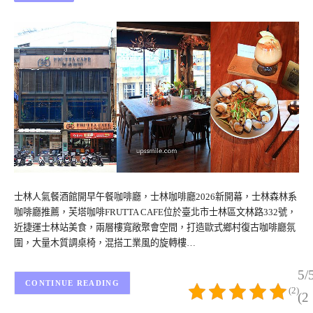
士林人氣餐酒館開早午餐咖啡廳，士林咖啡廳2026新開幕，士林森林系
咖啡廳推薦，芙塔咖啡FRUTTA CAFE位於臺北市士林區文林路332號，
近捷運士林站美食，兩層樓寬敞聚會空間，打造歐式鄉村復古咖啡廳氛
圍，大量木質調桌椅，混搭工業風的旋轉樓…
5/
CONTINUE READING
(2)
(2