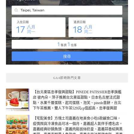
GA4即時熱門文章
【台北東區忠孝復興甜點】PINEDE PATISSIER忠孝旗艦
店 彼內朵，萍子推薦台北東區甜點，日本名古屋法式甜
點，水果千層蛋糕、起司蛋糕、泡芙、pinede喜餅，台北
下午茶推薦，雙人下午茶529元cp值超高，忠孝復興甜
點，接受客製化訂購成禮盒，台北法式甜點推薦(線上：2)
【宅配美食】方塊土司嘉義在地美食小吃6款鹹食口味，
疫情囤貨冷凍食品可冰一個月，嘉義超人氣伴手禮名店，
嘉義經典砂鍋魚頭、嘉義肉鬆拔絲奶皇、嘉義蒜香紹興黑