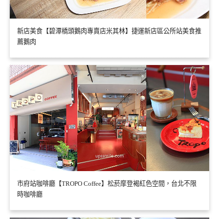
新店美食【碧潭橋頭鵝肉專賣店米其林】捷運新店區公所站美食推
薦鵝肉
市府站咖啡廳【TROPO Coffee】松菸摩登褐紅色空間，台北不限
時咖啡廳