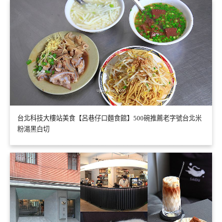
台北科技大樓站美食【呂巷仔口麵食館】500碗推薦老字號台北米
粉湯黑白切