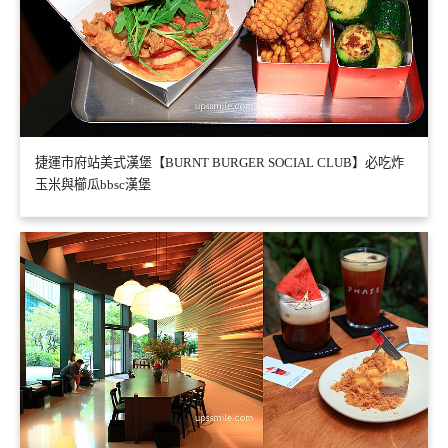
捷運市府站美式漢堡【BURNT BURGER SOCIAL CLUB】必吃炸
玉米與櫛瓜bbsc漢堡