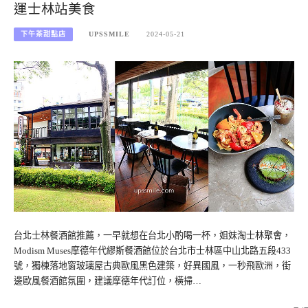
運士林站美食
下午茶甜點店
UPSSMILE
2024-05-21
台北士林餐酒館推薦，一早就想在台北小酌喝一杯，姐妹淘士林聚會，
Modism Muses摩德年代繆斯餐酒館位於台北市士林區中山北路五段433
號，獨棟落地窗玻璃屋古典歐風黑色建築，好異國風，一秒飛歐洲，街
邊歐風餐酒館氛圍，建議摩德年代訂位，橫掃…