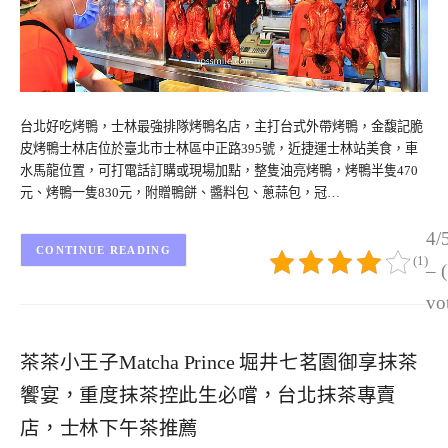
台北好吃烤鴨，士林最強排隊烤鴨名店，主打台式外帶烤鴨，金馥記脆
皮烤鴨士林店位於臺北市士林區中正路395號，近捷運士林站美食，車
水馬龍位置，可打電話訂購或現場加點，整隻油亮烤鴨，烤鴨半隻470
元、烤鴨一隻830元，附贈鴨餅、醬料包、蔥蒜包，冠…
4/
CONTINUE READING
(1)
– 
vo
茶茶小王子Matcha Prince 堀井七茗園御享抹茶
饗宴，重度抹茶控此生必嚐，台北抹茶專賣
店，士林下午茶推薦