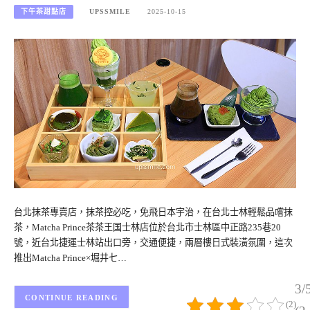
下午茶甜點店
UPSSMILE
2025-10-15
台北抹茶專賣店，抹茶控必吃，免飛日本宇治，在台北士林輕鬆品嚐抹
茶，Matcha Prince茶茶王国士林店位於台北市士林區中正路235巷20
號，近台北捷運士林站出口旁，交通便捷，兩層樓日式裝潢氛圍，這次
推出Matcha Prince×堀井七…
3/
CONTINUE READING
(2)