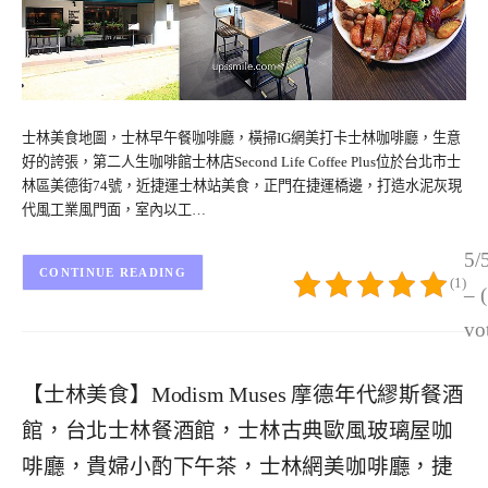
士林美食地圖，士林早午餐咖啡廳，橫掃IG網美打卡士林咖啡廳，生意
好的誇張，第二人生咖啡館士林店Second Life Coffee Plus位於台北市士
林區美德街74號，近捷運士林站美食，正門在捷運橋邊，打造水泥灰現
代風工業風門面，室內以工…
5/
CONTINUE READING
(1)
– 
vo
【士林美食】Modism Muses 摩德年代繆斯餐酒
館，台北士林餐酒館，士林古典歐風玻璃屋咖
啡廳，貴婦小酌下午茶，士林網美咖啡廳，捷