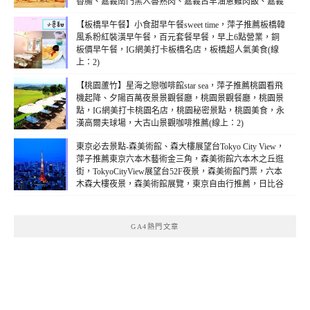
香腸、嘉義南門黑人魯熟肉、嘉義古早油蔥雞肉飯、嘉義
傳統豆漿豆花，氣炸鍋美食(線上：2)
【板橋早午餐】小食甜早午餐sweet time，萍子推薦板橋韓
風系粉紅裝潢早午餐，百元套餐早餐，早上6點營業，銅
板價早午餐，IG網美打卡板橋名店，板橋超人氣美食(線
上：2)
【桃園蘆竹】星海之戀咖啡館star sea，萍子推薦桃園看飛
機起降、夕陽百萬夜景景觀餐廳，桃園景觀餐廳，桃園景
點，IG網美打卡桃園名店，桃園秘密景點，桃園美食，永
漢高爾夫球場，大古山景觀咖啡推薦(線上：2)
東京必去景點-森美術館、森大樓展望台Tokyo City View，
萍子推薦東京六本木藝術金三角，森美術館六本木之丘逛
街，TokyoCityView展望台52F夜景，森美術館門票，六本
木森大樓夜景，森美術館展覽，東京自由行推薦，日比谷
線的六本木站，東京必去景點，森美術館、森大樓展望台
交通怎去，東京夜景盡收眼底(線上：2)
GA4熱門文章