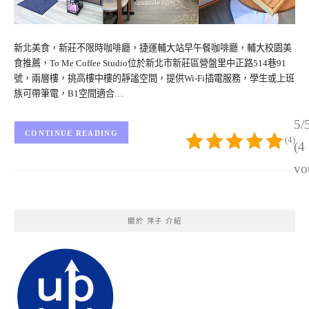
新北美食，新莊不限時咖啡廳，捷運輔大站早午餐咖啡廳，輔大校園美
食推薦，To Me Coffee Studio位於新北市新莊區營盤里中正路514巷91
號，兩層樓，挑高樓中樓的靜謐空間，提供Wi-Fi插電服務，學生或上班
族可帶筆電，B1空間適合…
5/
CONTINUE READING
(4)
(4
vo
關於 萍子 介紹