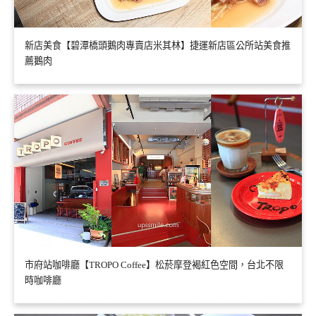
新店美食【碧潭橋頭鵝肉專賣店米其林】捷運新店區公所站美食推
薦鵝肉
市府站咖啡廳【TROPO Coffee】松菸摩登褐紅色空間，台北不限
時咖啡廳