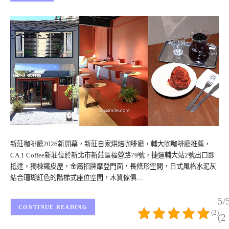
新莊咖啡廳2026新開幕，新莊自家烘焙咖啡廳，輔大咖咖啡廳推薦，
CA.1 Coffee新莊位於新北市新莊區福營路79號，捷運輔大站2號出口即
抵達，獨棟鐵皮屋，金屬招牌摩登門面，長條形空間，日式風格水泥灰
結合珊瑚紅色的階梯式座位空間，木質傢俱…
5/
CONTINUE READING
(2)
(2