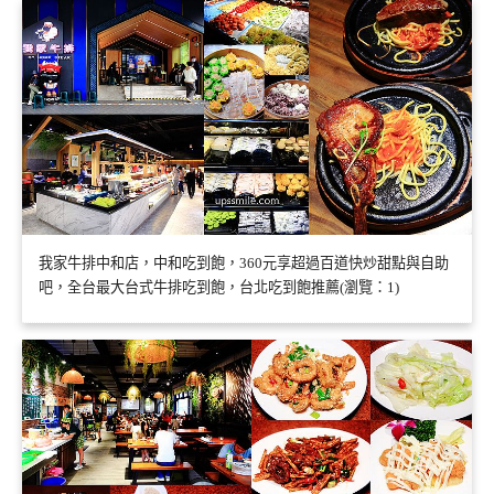
我家牛排中和店，中和吃到飽，360元享超過百道快炒甜點與自助
吧，全台最大台式牛排吃到飽，台北吃到飽推薦(瀏覽：1)