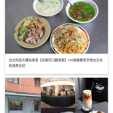
台北科技大樓站美食【呂巷仔口麵食館】500碗推薦老字號台北米
粉湯黑白切