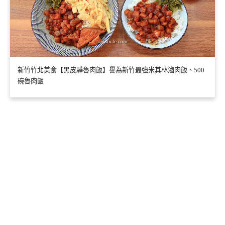
新竹竹北美食【黑皮驊魯肉飯】譽為新竹最強米其林滷肉飯、500
碗魯肉飯