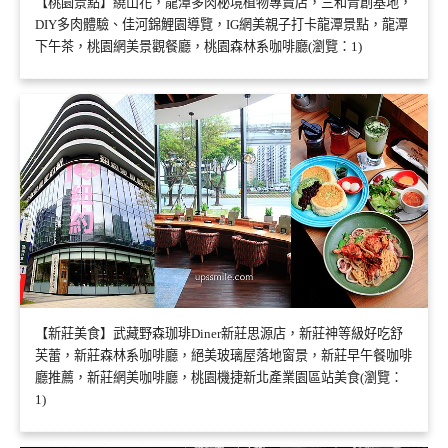
【桃園景點】繞山花，龍潭多肉秘境植物專賣店，三和青創基地，
DIY多肉體驗、佳河錦鯉園導覽，IG網美親子打卡龍潭景點，龍潭
下午茶，桃園網美景觀餐廳，桃園森林系咖啡廳(瀏覽：1)
【新莊美食】武藏野森珈琲Diner新莊思源店，新莊神等級好吃舒
芙蕾，新莊森林系咖啡廳，絕美玻璃屋落地窗景，新莊早午餐咖啡
廳推薦，新莊網美咖啡廳，桃園機捷新北產業園區站美食(瀏覽：
1)