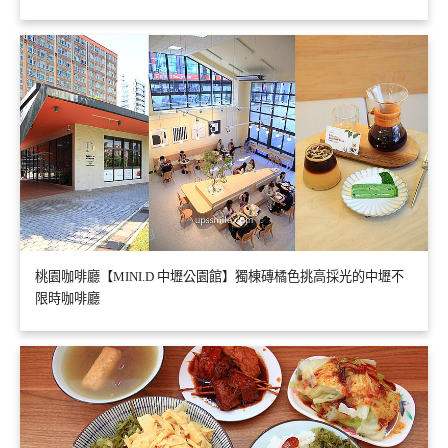
桃園咖啡廳【MINI.D 中壢公園館】獨棟磚橘色挑高採光的中壢不
限時咖啡廳