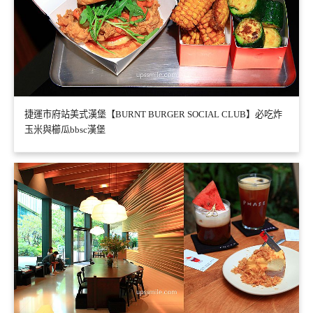
捷運市府站美式漢堡【BURNT BURGER SOCIAL CLUB】必吃炸
玉米與櫛瓜bbsc漢堡