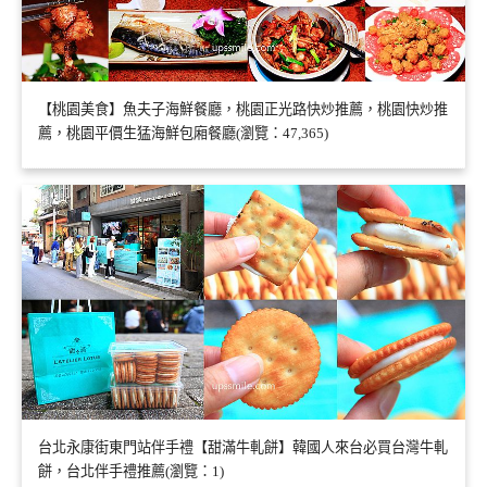
【桃園美食】魚夫子海鮮餐廳，桃園正光路快炒推薦，桃園快炒推
薦，桃園平價生猛海鮮包廂餐廳(瀏覽：47,365)
台北永康街東門站伴手禮【甜滿牛軋餅】韓國人來台必買台灣牛軋
餅，台北伴手禮推薦(瀏覽：1)