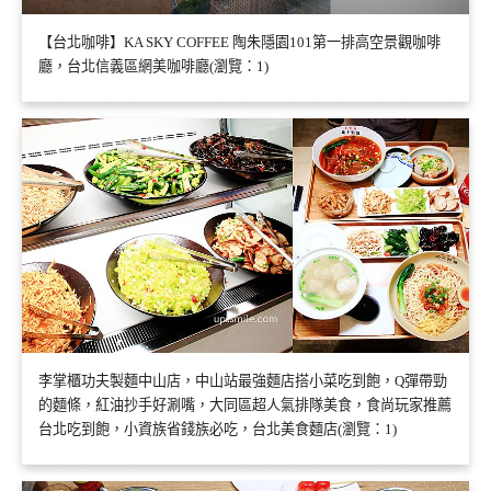
【台北咖啡】KA SKY COFFEE 陶朱隱園101第一排高空景觀咖啡
廳，台北信義區網美咖啡廳(瀏覽：1)
李掌櫃功夫製麵中山店，中山站最強麵店搭小菜吃到飽，Q彈帶勁
的麵條，紅油抄手好涮嘴，大同區超人氣排隊美食，食尚玩家推薦
台北吃到飽，小資族省錢族必吃，台北美食麵店(瀏覽：1)