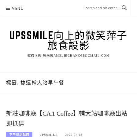
Skip
MENU
to
content
UPSSMILE向上的微笑萍子
旅食設影
邀約洽詢 請來信AMELIECHANG05@GMAIL.COM
標籤:
捷運輔大站早午餐
新莊咖啡廳【CA.1 Coffee】輔大站咖啡廳出站
即抵達
下午茶甜點店
UPSSMILE
2026-07-18