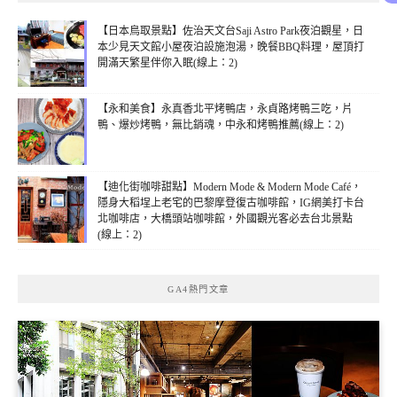
【日本鳥取景點】佐治天文台Saji Astro Park夜泊觀星，日
本少見天文館小屋夜泊設施泡湯，晚餐BBQ料理，屋頂打
開滿天繁星伴你入眠(線上：2)
【永和美食】永真香北平烤鴨店，永貞路烤鴨三吃，片
鴨、爆炒烤鴨，無比銷魂，中永和烤鴨推薦(線上：2)
【迪化街咖啡甜點】Modern Mode & Modern Mode Café，
隱身大稻埕上老宅的巴黎摩登復古咖啡館，IG網美打卡台
北咖啡店，大橋頭站咖啡館，外國觀光客必去台北景點
(線上：2)
GA4熱門文章