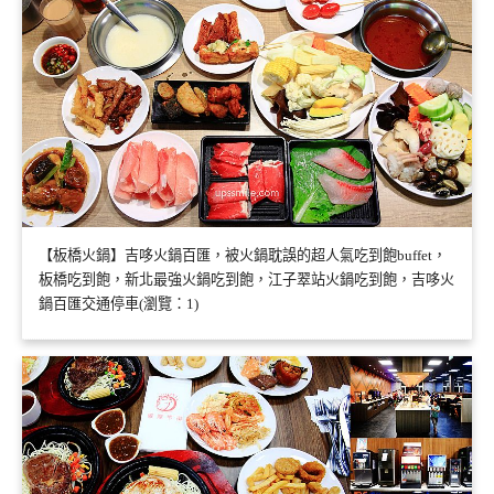
【板橋火鍋】吉哆火鍋百匯，被火鍋耽誤的超人氣吃到飽buffet，
板橋吃到飽，新北最強火鍋吃到飽，江子翠站火鍋吃到飽，吉哆火
鍋百匯交通停車(瀏覽：1)