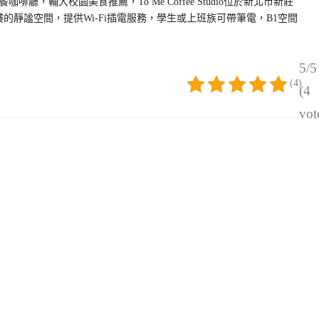
，輔大校園美食推薦，To Me Coffee Studio位於新北市新莊
樓的靜謐空間，提供Wi-Fi插電服務，學生或上班族可帶筆電，B1空間
5/5
(4)
(4
vot