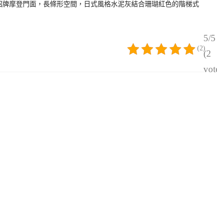
招牌摩登門面，長條形空間，日式風格水泥灰結合珊瑚紅色的階梯式
5/5
(2)
(2
vot