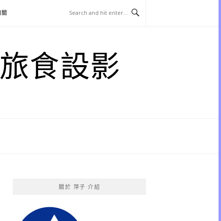
相關
子 旅食設影
關於 萍子 介紹