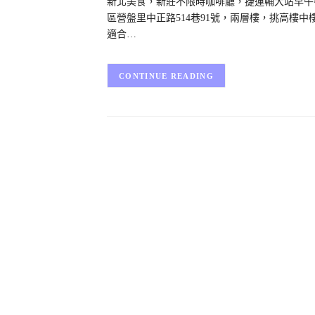
新北美食，新莊不限時咖啡廳，捷運輔大站早午餐咖啡廳
區營盤里中正路514巷91號，兩層樓，挑高樓中
適合…
CONTINUE READING