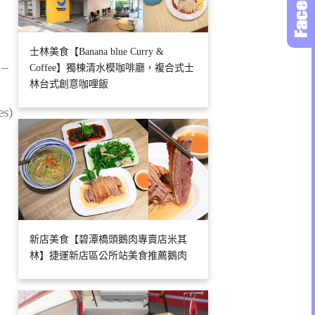
士林美食【Banana blue Curry &
 –
Coffee】獨棟清水模咖啡廳，複合式士
林台式創意咖哩飯
es)
新店美食【碧潭橋頭鵝肉專賣店米其
林】捷運新店區公所站美食推薦鵝肉