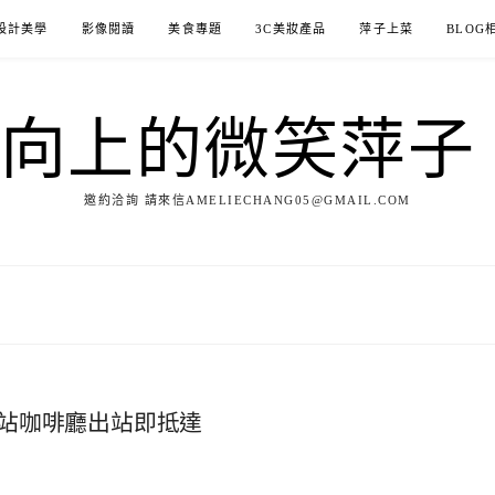
設計美學
影像閱讀
美食專題
3C美妝產品
萍子上菜
BLOG
ILE向上的微笑萍
邀約洽詢 請來信AMELIECHANG05@GMAIL.COM
】輔大站咖啡廳出站即抵達