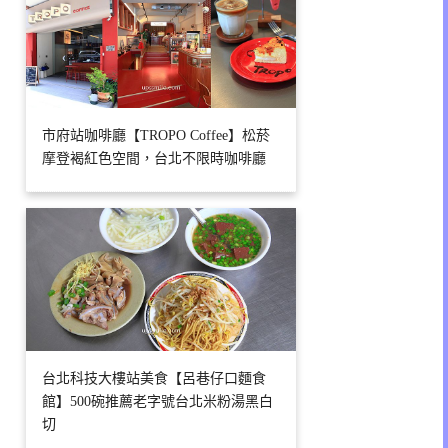
市府站咖啡廳【TROPO Coffee】松菸
摩登褐紅色空間，台北不限時咖啡廳
台北科技大樓站美食【呂巷仔口麵食
館】500碗推薦老字號台北米粉湯黑白
切