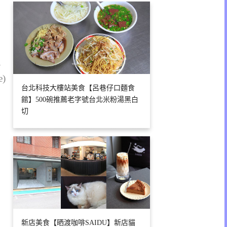
1
e)
台北科技大樓站美食【呂巷仔口麵食
館】500碗推薦老字號台北米粉湯黑白
切
新店美食【晒渡咖啡SAIDU】新店貓