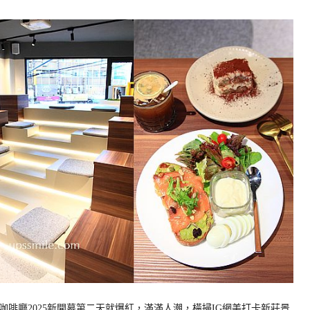
啡廳2025新開幕第二天就爆紅，滿滿人潮，橫掃IG網美打卡新莊景