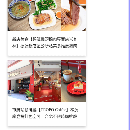
新店美食【碧潭橋頭鵝肉專賣店米其
林】捷運新店區公所站美食推薦鵝肉
市府站咖啡廳【TROPO Coffee】松菸
摩登褐紅色空間，台北不限時咖啡廳