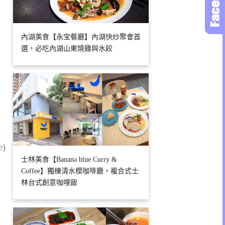
內湖美食【永宝餐廳】內湖快炒聚會首
選，必吃內湖山東燒雞與水餃
1
e)
士林美食【Banana blue Curry &
Coffee】獨棟清水模咖啡廳，複合式士
林台式創意咖哩飯