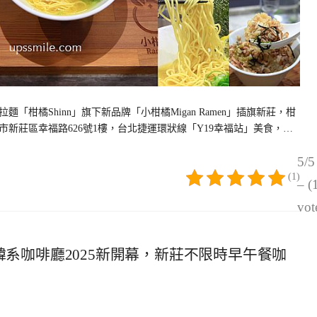
柑橘Shinn」旗下新品牌「小柑橘Migan Ramen」插旗新莊，柑
位於新北市新莊區幸福路626號1樓，台北捷運環狀線「Y19幸福站」美食，…
5/5
(1)
– (
vot
o，新莊韓系咖啡廳2025新開幕，新莊不限時早午餐咖