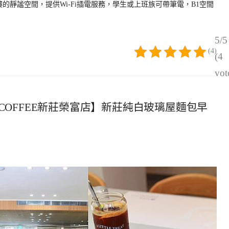
樓的靜謐空間，提供Wi-Fi插電服務，學生或上班族可帶筆電，B1空間
5/5
(4)
(4
vot
A & COFFEE新莊榮富店】新莊純白玻璃屋麵包早