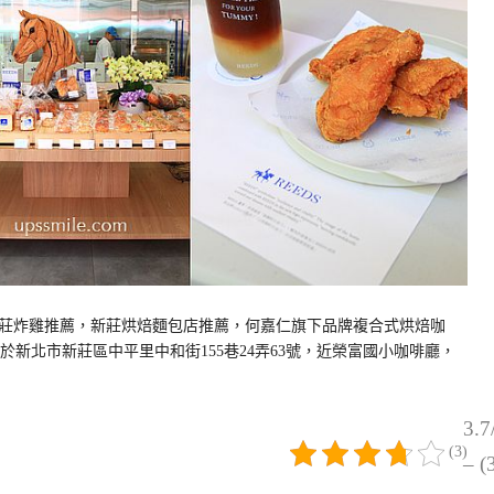
，新莊炸雞推薦，新莊烘焙麵包店推薦，何嘉仁旗下品牌複合式烘焙咖
莊榮富店位於新北市新莊區中平里中和街155巷24弄63號，近榮富國小咖啡廳，
3.7
(3)
– (