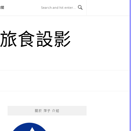
相關
子 旅食設影
關於 萍子 介紹