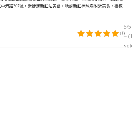
北市新莊區中港路307號，近捷運新莊站美食，地處新莊棒球場附近美食，獨棟
5/5
(1)
– (
vot