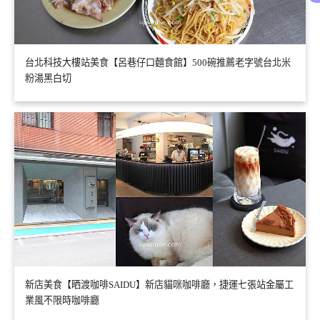
台北科技大樓站美食【呂巷仔口麵食館】500碗推薦老字號台北米
粉湯黑白切
新店美食【晒渡咖啡SAIDU】新店貓咪咖啡廳，捷運七張站金屬工
業風不限時咖啡廳