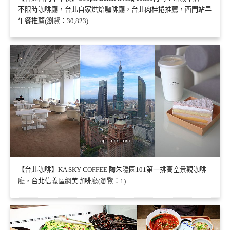
不限時咖啡廳，台北自家烘焙咖啡廳，台北肉桂捲推薦，西門站早
午餐推薦(瀏覽：30,823)
【台北咖啡】KA SKY COFFEE 陶朱隱園101第一排高空景觀咖啡
廳，台北信義區網美咖啡廳(瀏覽：1)