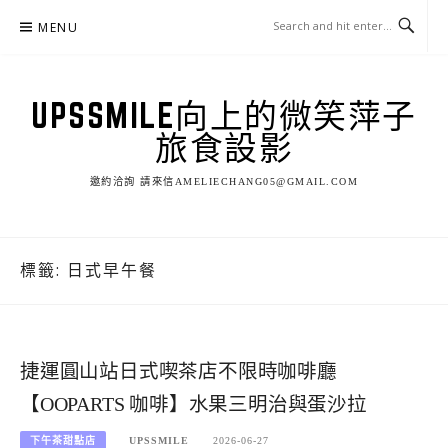
Skip
MENU
to
content
UPSSMILE向上的微笑萍子
旅食設影
邀約洽詢 請來信AMELIECHANG05@GMAIL.COM
標籤:
日式早午餐
捷運圓山站日式喫茶店不限時咖啡廳
【OOPARTS 咖啡】水果三明治與蛋沙拉
下午茶甜點店
UPSSMILE
2026-06-27