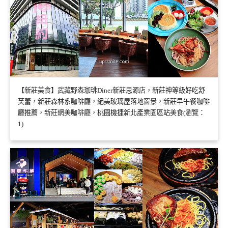
【新莊美食】武藏野森珈琲Diner新莊思源店，新莊神等級好吃舒
芙蕾，新莊森林系咖啡廳，絕美玻璃屋落地窗景，新莊早午餐咖啡
廳推薦，新莊網美咖啡廳，桃園機捷新北產業園區站美食(瀏覽：
1)