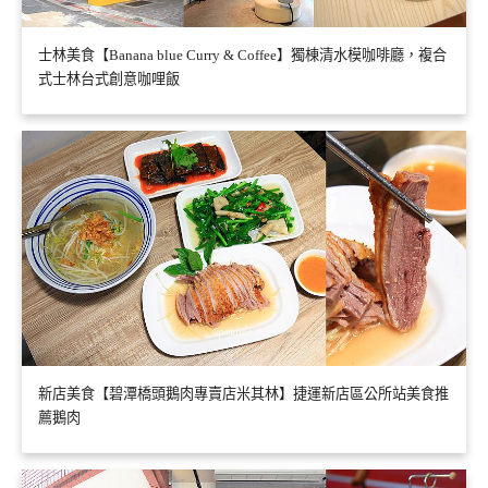
士林美食【Banana blue Curry & Coffee】獨棟清水模咖啡廳，複合
式士林台式創意咖哩飯
新店美食【碧潭橋頭鵝肉專賣店米其林】捷運新店區公所站美食推
薦鵝肉