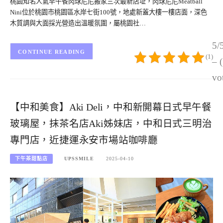
桃園知名人氣早午餐肉球尼尼搬家三次最新店址，肉球尼尼Meatball
Nini位於桃園市桃園區水岸七街100號，地處新蓋大樓一樓店面，深色
木質調與大面採光營造出溫暖氛圍，屬桃園社…
5/
CONTINUE READING
(1)
– 
vo
【中和美食】Aki Deli，中和新開幕日式早午餐
玻璃屋，抹茶名店Aki姊妹店，中和日式三明治
專門店，近捷運永安市場站咖啡廳
下午茶甜點店
UPSSMILE
2025-04-10