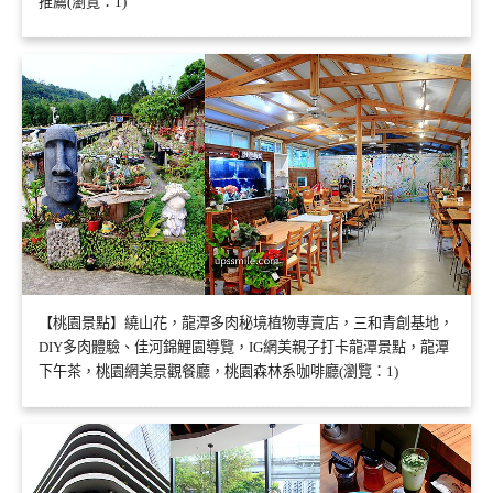
推薦(瀏覽：1)
【桃園景點】繞山花，龍潭多肉秘境植物專賣店，三和青創基地，
DIY多肉體驗、佳河錦鯉園導覽，IG網美親子打卡龍潭景點，龍潭
下午茶，桃園網美景觀餐廳，桃園森林系咖啡廳(瀏覽：1)