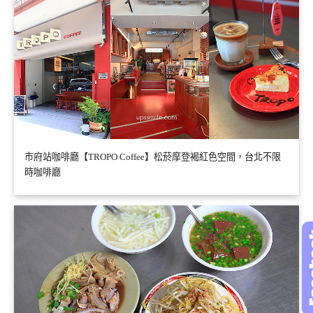
市府站咖啡廳【TROPO Coffee】松菸摩登褐紅色空間，台北不限
時咖啡廳