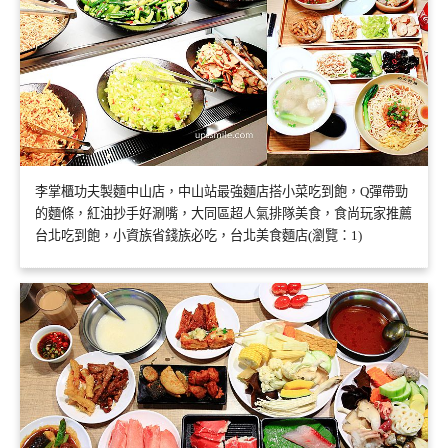
李掌櫃功夫製麵中山店，中山站最強麵店搭小菜吃到飽，Q彈帶勁
的麵條，紅油抄手好涮嘴，大同區超人氣排隊美食，食尚玩家推薦
台北吃到飽，小資族省錢族必吃，台北美食麵店(瀏覽：1)