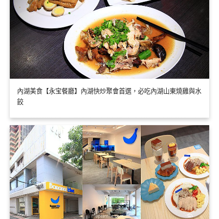
內湖美食【永宝餐廳】內湖快炒聚會首選，必吃內湖山東燒雞與水
餃