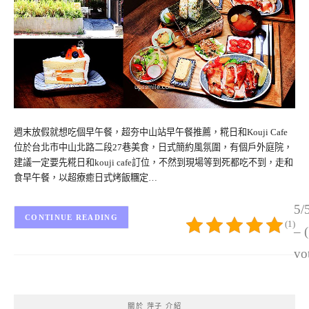
週末放假就想吃個早午餐，超夯中山站早午餐推薦，糀日和Kouji Cafe
位於台北市中山北路二段27巷美食，日式簡約風氛圍，有個戶外庭院，
建議一定要先糀日和kouji cafe訂位，不然到現場等到死都吃不到，走和
食早午餐，以超療癒日式烤飯糰定…
5/
CONTINUE READING
(1)
– 
vo
關於 萍子 介紹