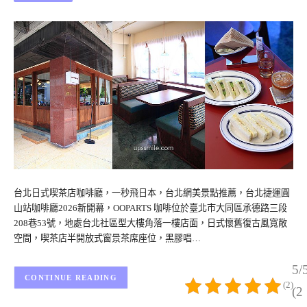
台北日式喫茶店咖啡廳，一秒飛日本，台北網美景點推薦，台北捷運圓
山站咖啡廳2026新開幕，OOPARTS 咖啡位於臺北市大同區承德路三段
208巷53號，地處台北社區型大樓角落一樓店面，日式懷舊復古風寬敞
空間，喫茶店半開放式窗景茶席座位，黑膠唱…
5/
CONTINUE READING
(2)
(2