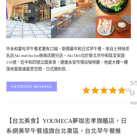
中永和愛吃早午餐老饕有口福，新開幕中和日式早午餐，來自士林抹茶
名店Aki matcha bar姊妹店開分店，Aki Deli位於新北市中和區宜安路
116號，近中和四號公園美食，捷運永安市場站咖啡廳，地處大樓一樓
落地窗玻璃窗景空間，日式簡約氛…
5/
CONTINUE READING
(2)
(2
vo
【台北美食】YOUMECA夢珈忠孝旗艦店，日
系網美早午餐插旗台北東區，台北早午餐推