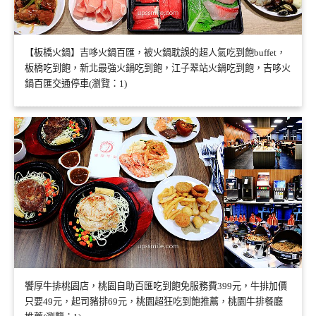
【板橋火鍋】吉哆火鍋百匯，被火鍋耽誤的超人氣吃到飽buffet，
板橋吃到飽，新北最強火鍋吃到飽，江子翠站火鍋吃到飽，吉哆火
鍋百匯交通停車(瀏覽：1)
饗厚牛排桃園店，桃園自助百匯吃到飽免服務費399元，牛排加價
只要49元，起司豬排69元，桃園超狂吃到飽推薦，桃園牛排餐廳