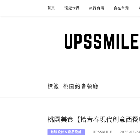
Skip
首頁
環遊世界
旅行台灣
食在台灣
to
content
UPSSM
標籤:
桃園約會餐廳
桃園美食【拾青春現代創意西餐
UPSSMILE
2026-07-2
包裝設計＆產品設計