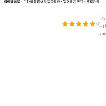
竹門市旁，獨棟玻璃屋，戶外植栽森林系庭院餐廳，寬敞挑高空間，擁有戶外
5/5
(1)
– (
vot