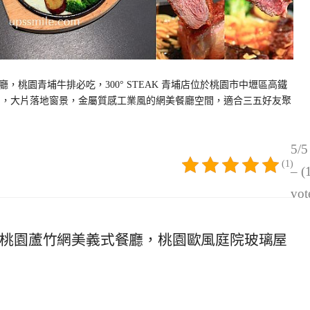
桃園青埔牛排必吃，300° STEAK 青埔店位於桃園市中壢區高鐵
便利，大片落地窗景，金屬質感工業風的網美餐廳空間，適合三五好友聚
5/5
(1)
– (
vot
邊），桃園蘆竹網美義式餐廳，桃園歐風庭院玻璃屋