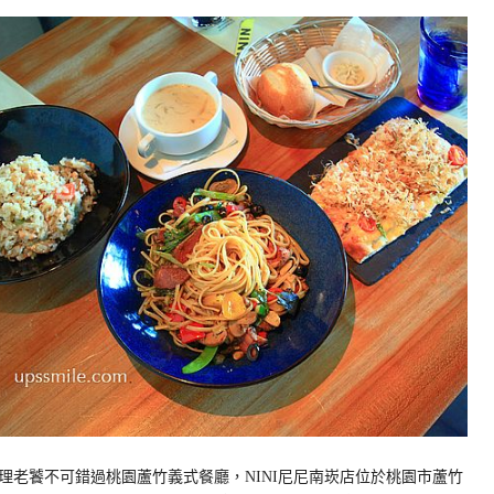
理老饕不可錯過桃園蘆竹義式餐廳，NINI尼尼南崁店位於桃園市蘆竹