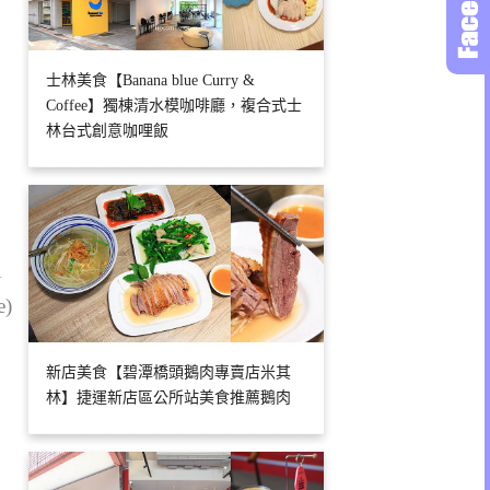
士林美食【Banana blue Curry &
Coffee】獨棟清水模咖啡廳，複合式士
林台式創意咖哩飯
1
e)
新店美食【碧潭橋頭鵝肉專賣店米其
林】捷運新店區公所站美食推薦鵝肉