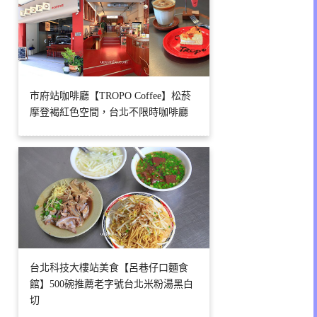
市府站咖啡廳【TROPO Coffee】松菸
摩登褐紅色空間，台北不限時咖啡廳
台北科技大樓站美食【呂巷仔口麵食
館】500碗推薦老字號台北米粉湯黑白
切