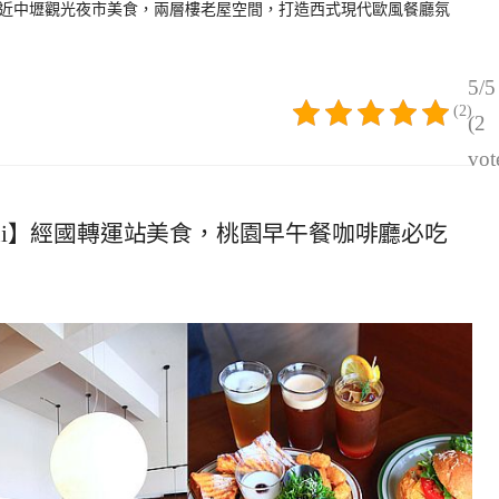
，近中壢觀光夜市美食，兩層樓老屋空間，打造西式現代歐風餐廳氛
5/5
(2)
(2
vot
 Nini】經國轉運站美食，桃園早午餐咖啡廳必吃