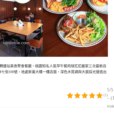
轉運站美食聚會餐廳，桃園知名人氣早午餐肉球尼尼搬家三次最新店
桃園區水岸七街100號，地處新蓋大樓一樓店面，深色木質調與大面採光營造出
5/5
(1)
– (
vot