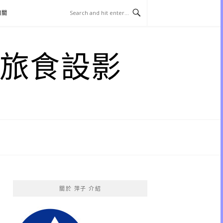
相關
子 旅食設影
關於 萍子 介紹