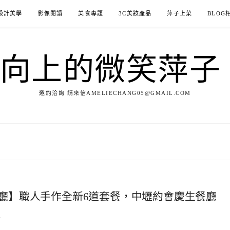
設計美學
影像閱讀
美食專題
3C美妝產品
萍子上菜
BLOG
ILE向上的微笑萍
邀約洽詢 請來信AMELIECHANG05@GMAIL.COM
廳】職人手作全新6道套餐，中壢約會慶生餐廳
4