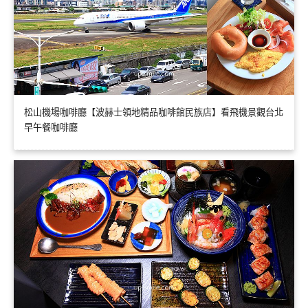
松山機場咖啡廳【波赫士領地精品咖啡館民族店】看飛機景觀台北
早午餐咖啡廳