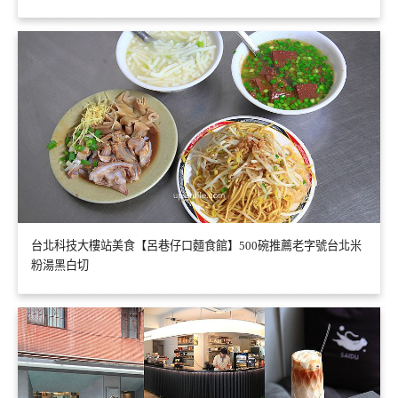
台北科技大樓站美食【呂巷仔口麵食館】500碗推薦老字號台北米
粉湯黑白切