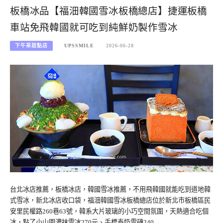
板橋冰品【福沺韓國雪冰板橋總店】捷運板橋
車站免飛韓國就可吃到純鮮奶製作雪冰
下午茶甜點店
UPSSMILE
2026-06-28
台北冰店推薦，板橋冰店，韓國雪冰推薦，不用飛韓國就能吃到道地韓
式雪冰，新北冰店收口袋，福沺韓國雪冰板橋總店位於新北市板橋區民
安里民權路260巷63號，韓系大片玻璃的小巧空間氛圍，天熱適合吃個
冰，點了小山園濃抹雪冰270元、手標泰奶雪磚240…