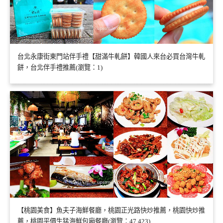
台北永康街東門站伴手禮【甜滿牛軋餅】韓國人來台必買台灣牛軋
餅，台北伴手禮推薦(瀏覽：1)
【桃園美食】魚夫子海鮮餐廳，桃園正光路快炒推薦，桃園快炒推
薦，桃園平價生猛海鮮包廂餐廳(瀏覽：47,423)