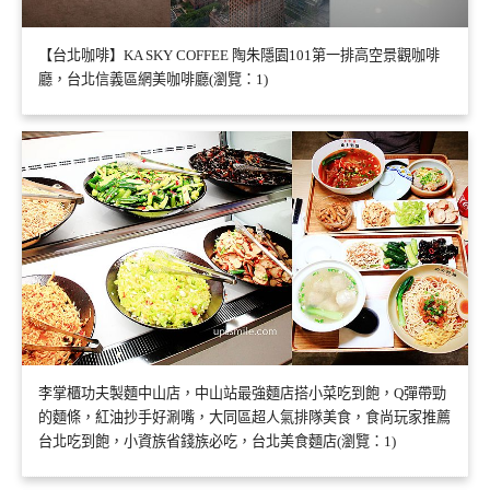
【台北咖啡】KA SKY COFFEE 陶朱隱園101第一排高空景觀咖啡
廳，台北信義區網美咖啡廳(瀏覽：1)
李掌櫃功夫製麵中山店，中山站最強麵店搭小菜吃到飽，Q彈帶勁
的麵條，紅油抄手好涮嘴，大同區超人氣排隊美食，食尚玩家推薦
台北吃到飽，小資族省錢族必吃，台北美食麵店(瀏覽：1)