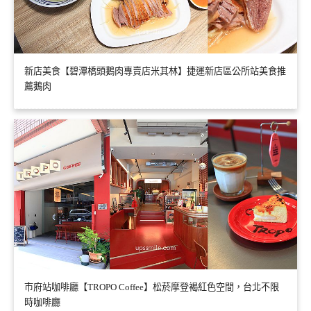
新店美食【碧潭橋頭鵝肉專賣店米其林】捷運新店區公所站美食推
薦鵝肉
市府站咖啡廳【TROPO Coffee】松菸摩登褐紅色空間，台北不限
時咖啡廳