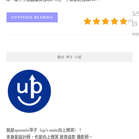
5/
CONTINUE READING
(3)
(3
vo
關於 萍子 介紹
我是upssmile萍子（up’s smile向上微笑）！
本身是設計師，也是向上微笑 旅食設影 攝影師。