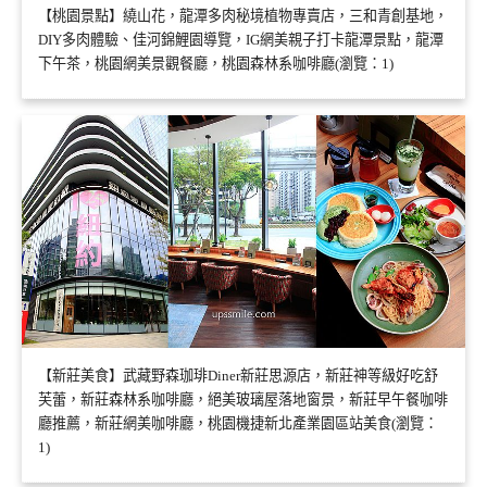
【桃園景點】繞山花，龍潭多肉秘境植物專賣店，三和青創基地，
DIY多肉體驗、佳河錦鯉園導覽，IG網美親子打卡龍潭景點，龍潭
下午茶，桃園網美景觀餐廳，桃園森林系咖啡廳(瀏覽：1)
【新莊美食】武藏野森珈琲Diner新莊思源店，新莊神等級好吃舒
芙蕾，新莊森林系咖啡廳，絕美玻璃屋落地窗景，新莊早午餐咖啡
廳推薦，新莊網美咖啡廳，桃園機捷新北產業園區站美食(瀏覽：
1)