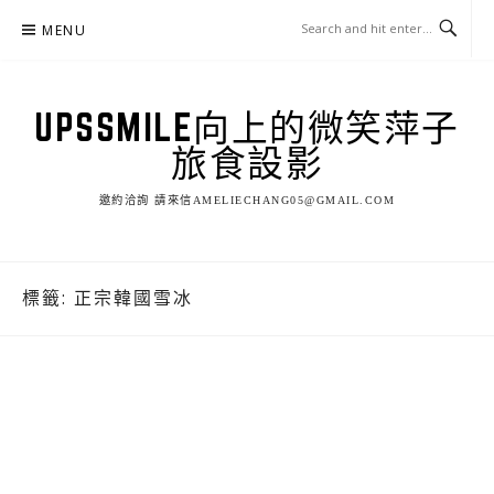
Skip
MENU
to
content
UPSSMILE向上的微笑萍子
旅食設影
邀約洽詢 請來信AMELIECHANG05@GMAIL.COM
標籤:
正宗韓國雪冰