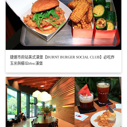
捷運市府站美式漢堡【BURNT BURGER SOCIAL CLUB】必吃炸
玉米與櫛瓜bbsc漢堡