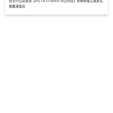
台北中山站美食【PATTIE-O DINER 中山分店】赤峰街復古風美式
餐廳漢堡店