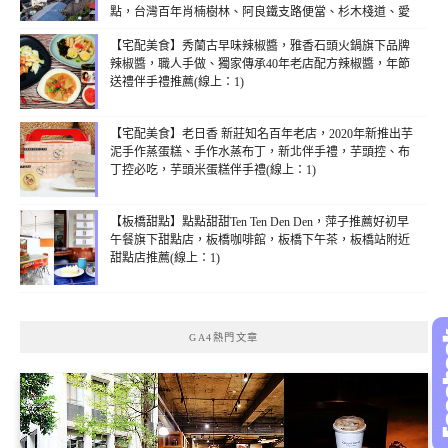
點，台灣百年肖楠樹林、阿良鐵支路便當、杉木棧道、愛
玉伯、阿良甜甜圈、 百年檜木甜甜圈，嘉義熱門景點，外
【宅配美食】秀蘭古早味辣椒醬，雅香石頭火鍋旗下品牌
國觀光客必訪阿里山，奮起湖周邊景點，台灣好行阿里山
辣椒醬，職人手做、獨家傳承40年老店配方辣椒醬，年節
線，奮起湖風景區，奮起湖私房景點，奮起湖美食
送禮伴手禮推薦(線上：1)
2017(線上：1)
【宅配美食】老日香 新莊知名百年老店，2020年新推出芋
泥手作蒸蛋糕、手作水蒸布丁，新北伴手禮，芋頭控、布
丁控必吃，芋頭米蛋糕伴手禮(線上：1)
【板橋甜點】點點甜甜Ten Ten Den Den，萍子推薦好初早
午餐旗下甜點店，板橋咖啡館，板橋下午茶，板橋站附近
甜點店推薦(線上：1)
GA4熱門文章