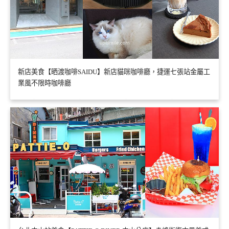
新店美食【晒渡咖啡SAIDU】新店貓咪咖啡廳，捷運七張站金屬工
業風不限時咖啡廳