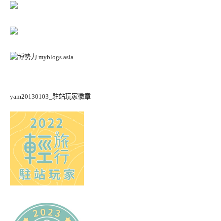
yam20130103_駐站玩家徽章