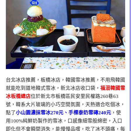
台北冰店推薦，板橋冰店，韓國雪冰推薦，不用飛韓國
就能吃到道地韓式雪冰，新北冰店收口袋，
福沺韓國雪
冰板橋總店
位於新北市板橋區民安里民權路260巷63
號，韓系大片玻璃的小巧空間氛圍，天熱適合吃個冰，
點了
小山園濃抹雪冰270元、手標泰奶雪磚240元
，使
用100%純鮮奶製作的雪冰，口感像細雪般綿密，入口
即化但不會瞬間消失，能慢慢品嚐，吃了冰不頭痛，每