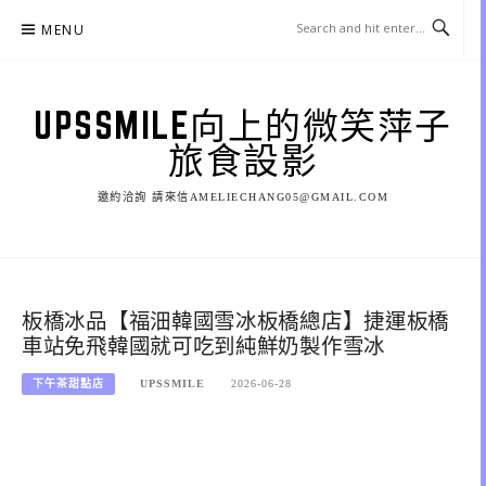
Skip
MENU
to
content
UPSSMILE向上的微笑萍子
旅食設影
邀約洽詢 請來信AMELIECHANG05@GMAIL.COM
板橋冰品【福沺韓國雪冰板橋總店】捷運板橋
車站免飛韓國就可吃到純鮮奶製作雪冰
下午茶甜點店
UPSSMILE
2026-06-28