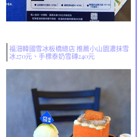
福沺韓國雪冰板橋總店 推薦小山園濃抹雪
冰270元、手標泰奶雪磚240元