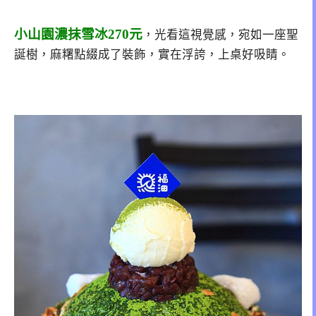
小山園濃抹雪冰270元
，光看這視覺感，宛如一座聖
誕樹，麻糬點綴成了裝飾，實在浮誇，上桌好吸睛。