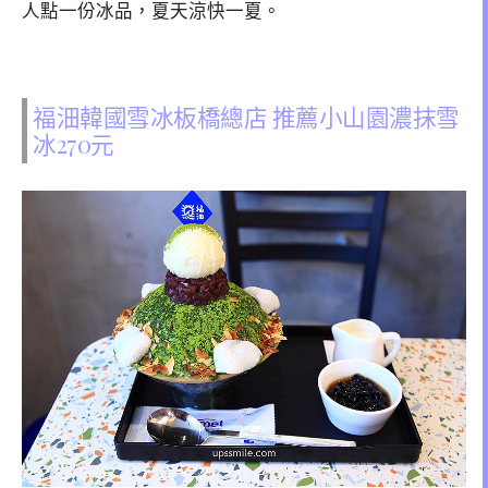
人點一份冰品，夏天涼快一夏。
福沺韓國雪冰板橋總店 推薦小山園濃抹雪
冰270元