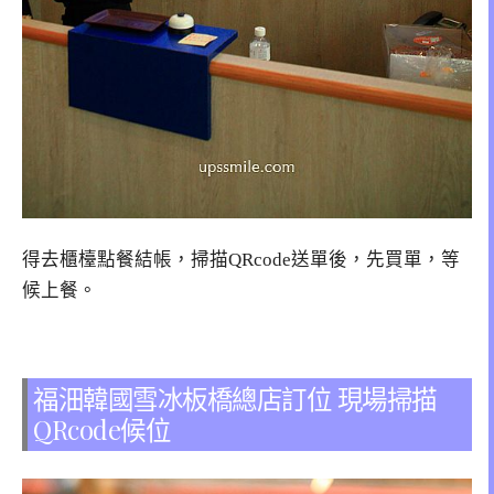
得去櫃檯點餐結帳，掃描QRcode送單後，先買單，等
候上餐。
福沺韓國雪冰板橋總店訂位 現場掃描
QRcode候位