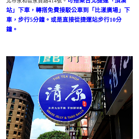
可搭乘台北捷運「頂溪
北市永和區永貞路414號
。
站」下車，轉搭免費接駁公車到「比漾廣場」下
車，步行5分鐘。或是直接從捷運站步行10分
鐘。