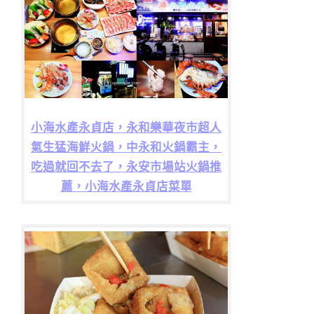
小海水產永貞店，永和樂華夜市超人
氣生猛海鮮火鍋，中永和火鍋霸主，
吃過就回不去了，永安市場站火鍋推
薦，小海水產永貞店菜單