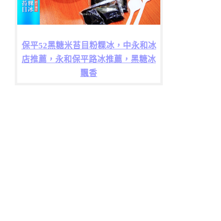
保平52黑糖米苔目粉粿冰，中永和冰
店推薦，永和保平路冰推薦，黑糖冰
飄香