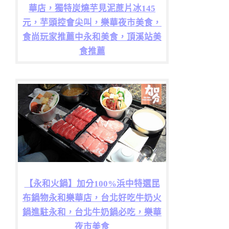
華店，獨特炭燒芋見泥蔗片冰145
元，芋頭控會尖叫，樂華夜市美食，
食尚玩家推薦中永和美食，頂溪站美
食推薦
【永和火鍋】加分100%浜中特選昆
布鍋物永和樂華店，台北好吃牛奶火
鍋進駐永和，台北牛奶鍋必吃，樂華
夜市美食