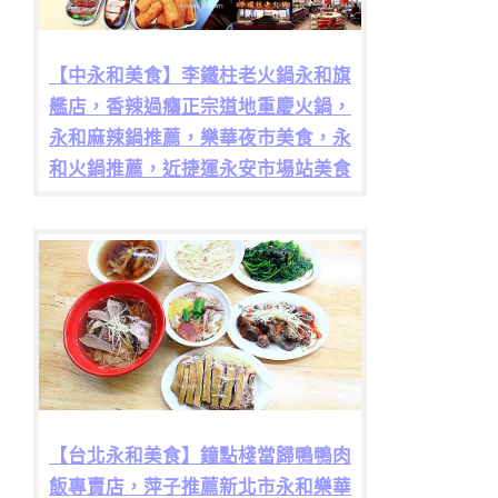
【中永和美食】李鐵柱老火鍋永和旗
艦店，香辣過癮正宗道地重慶火鍋，
永和麻辣鍋推薦，樂華夜市美食，永
和火鍋推薦，近捷運永安市場站美食
【台北永和美食】鐘點棧當歸鴨鴨肉
飯專賣店，萍子推薦新北市永和樂華