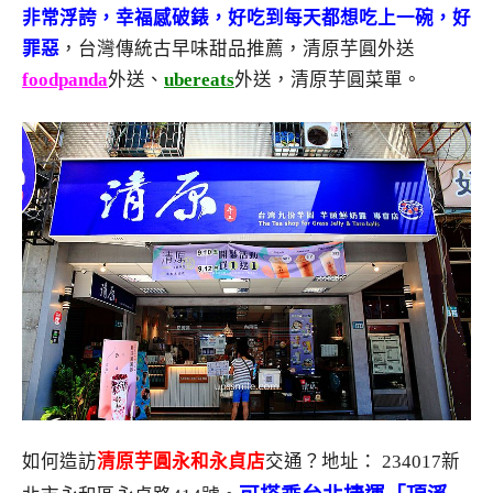
非常浮誇，幸福感破錶，好吃到每天都想吃上一碗，好
罪惡
，台灣傳統古早味甜品推薦，清原芋圓外送
foodpanda
外送、
ubereats
外送，清原芋圓菜單。
如何造訪
清原芋圓永和永貞店
交通？地址：
234017新