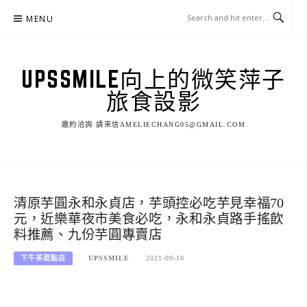
Skip
MENU
to
content
UPSSMILE向上的微笑萍子
旅食設影
邀約洽詢 請來信AMELIECHANG05@GMAIL.COM
清原芋圓永和永貞店，芋頭控必吃芋見幸福70
元，近樂華夜市美食必吃，永和永貞路手搖飲
料推薦、九份芋圓專賣店
下午茶甜點店
UPSSMILE
2021-09-10