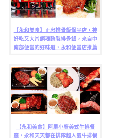
【永和美食】正忠排骨飯保平店，神
好吃又大片銷魂醃製排骨飯，來自中
南部便當的好味道，永和便當店推薦
【永和美食】阿里小廚美式牛排餐
廳，永和天天都在排隊超人氣牛排餐