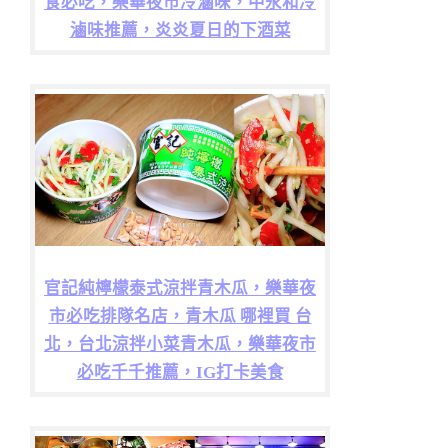
食必吃，樂華夜市冷滷味，中永和冷
滷味推薦，炎炎夏日的下酒菜
官記純檸檬泰式涼拌青木瓜，樂華夜
市必吃排隊名店，青木瓜 哪裡買 台
北，台北涼拌小菜青木瓜，樂華夜市
必吃千千推薦，IG打卡美食