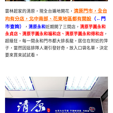
清原門市，全台
雲林起家的清原，現全台遍地開花，
均有分店，北中南部、花東地區都有開設
（←門
市查詢）
，
清原永和
近期開了三間店，
清原芋圓永和
永貞店、清原芋圓永和福和店、清原芋圓永和得和店
，
超級狂，每一間永和門市都大排長龍，居住在附近的萍
子，當然因這排隊人潮引發好奇，放入口袋名單，決定
要來買來試試看。