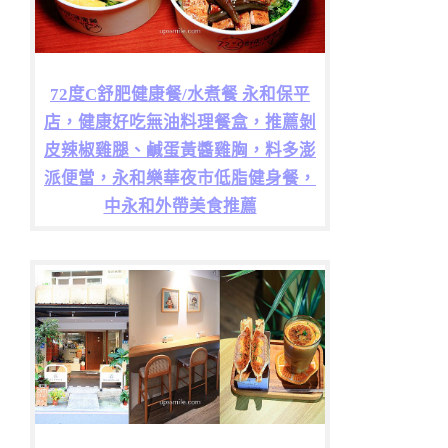
72度C舒肥健康餐/水煮餐 永和保平
店，健康好吃無油料理餐盒，推薦剝
皮辣椒雞腿、鹹蛋黃醬雞胸，料多澎
派便當，永和樂華夜市低脂健身餐，
中永和外帶美食推薦