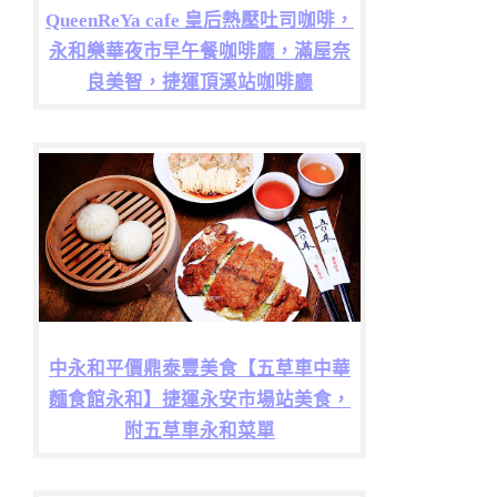
QueenReYa cafe 皇后熱壓吐司咖啡，
永和樂華夜市早午餐咖啡廳，滿屋奈
良美智，捷運頂溪站咖啡廳
中永和平價鼎泰豐美食【五草車中華
麵食館永和】捷運永安市場站美食，
附五草車永和菜單