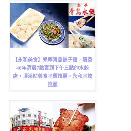
【永和美食】樂華青島餃子館，飄香
40年清晨7點賣到下午三點的水餃
店，頂溪站美食平價推薦，永和水餃
推薦