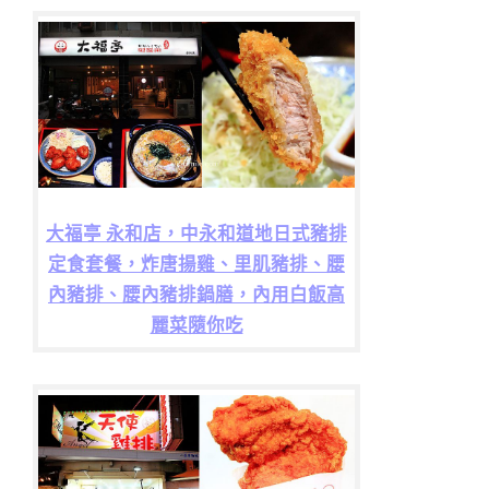
大福亭 永和店，中永和道地日式豬排
定食套餐，炸唐揚雞、里肌豬排、腰
內豬排、腰內豬排鍋膳，內用白飯高
麗菜隨你吃