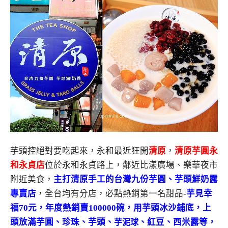
芋頭控絕對要吃起來，永和最近狂開
清原
，
清原芋圓永
和永貞店
位於永和永貞路上，鄰近比漾廣場、樂華夜市
附近美食，
主打清原手工的台灣九份芋圓、芋頭鮮奶露
專賣店
，全台均有分店，必點熱銷第一名甜品-
芋見幸
福70元，年度熱銷賣100000碗，用芋頭冰沙鋪底，上
頭放滿芋圓、珍珠、芋頭、
、紅豆、西米露等，
芋泥球