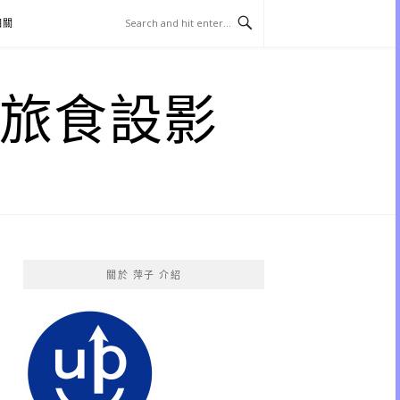
相關
子 旅食設影
關於 萍子 介紹