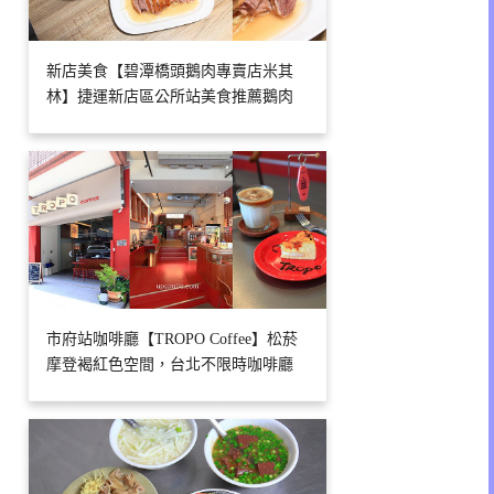
新店美食【碧潭橋頭鵝肉專賣店米其
林】捷運新店區公所站美食推薦鵝肉
市府站咖啡廳【TROPO Coffee】松菸
摩登褐紅色空間，台北不限時咖啡廳