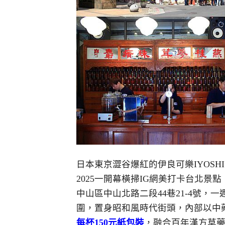
日本東京澀谷爆紅的伊良可樂IYOSH
2025一開幕橫掃IG網美打卡台北景
中山區中山北路二段44巷21-4號，
圍，置身昭和風時代街頭，內部以中
每杯150元紙包裝
，融合百年漢方草