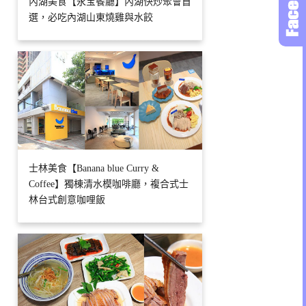
內湖美食【永宝餐廳】內湖快炒聚會首
選，必吃內湖山東燒雞與水餃
士林美食【Banana blue Curry &
Coffee】獨棟清水模咖啡廳，複合式士
林台式創意咖哩飯