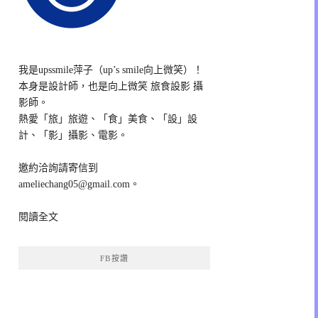
我是upssmile萍子（up’s smile向上微笑）！
本身是設計師，也是向上微笑 旅食設影 攝
影師。
熱愛「旅」旅遊、「食」美食、「設」設
計、「影」攝影、電影。
邀約洽詢請寄信到
ameliechang05@gmail.com。
閱讀全文
FB按讚