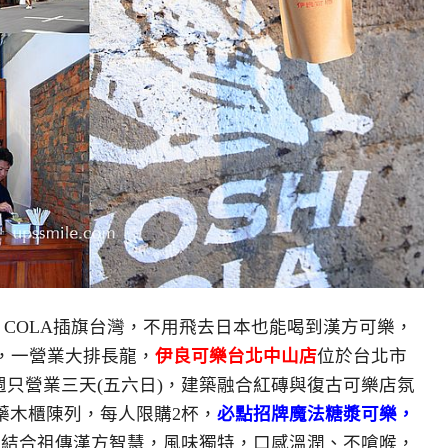
I COLA插旗台灣，不用飛去日本也能喝到漢方可樂，
點，一營業大排長龍，
伊良可樂台北中山店
位於台北市
一週只營業三天(五六日)，建築融合紅磚與復古可樂店氛
藥木櫃陳列，每人限購2杯，
必點招牌魔法糖漿可樂，
藥結合祖傳漢方智慧，風味獨特，口感溫潤、不嗆喉，