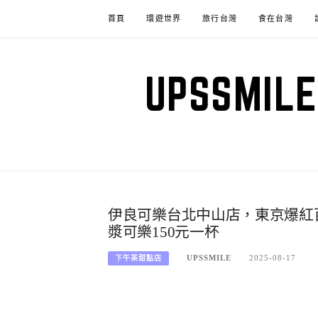
Skip
首頁
環遊世界
旅行台灣
食在台灣
to
content
UPSSM
伊良可樂台北中山店，東京爆紅百年
漿可樂150元一杯
UPSSMILE
2025-08-17
下午茶甜點店