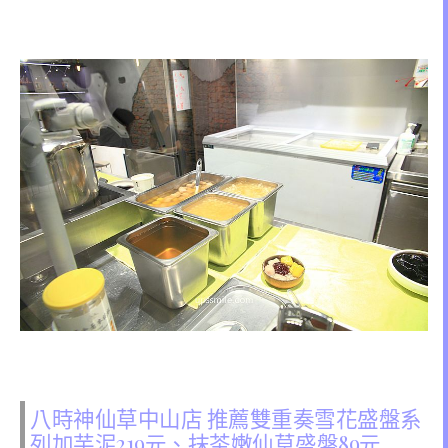
八時神仙草中山店 推薦雙重奏雪花盛盤系
列加芋泥219元、抹茶嫩仙草盛盤89元