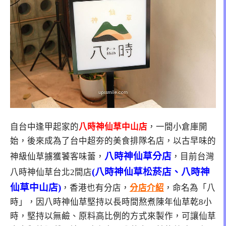
自台中逢甲起家的
八時神仙草中山店
，一間小倉庫開
始，後來成為了台中超夯的美食排隊名店，以古早味的
八時神仙草分店
神級仙草擄獲饕客味蕾，
，目前台灣
(八時神仙草松菸店、八時神
八時神仙草台北2間店
仙草中山店)
，香港也有分店，
分店介紹
，命名為「八
時」，因八時神仙草堅持以長時間熬煮陳年仙草乾8小
時，堅持以無鹼、原料高比例的方式來製作，可讓仙草