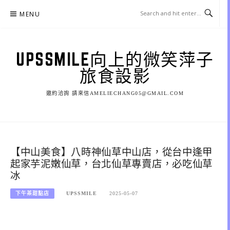
Skip
MENU
to
content
UPSSMILE向上的微笑萍子
旅食設影
邀約洽詢 請來信AMELIECHANG05@GMAIL.COM
【中山美食】八時神仙草中山店，從台中逢甲
起家芋泥嫩仙草，台北仙草專賣店，必吃仙草
冰
下午茶甜點店
UPSSMILE
2025-05-07