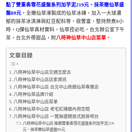
點了雙重奏雪花盛盤系列加芋泥219元、抹茶嫩仙草盛
盤89元
，全嫩仙草凍製成的仙草冰磚，加入一大球濃
郁的抹茶冰淇淋與紅豆配料等，很豐富，堅持熬煮8小
時，Q彈仙草真材實料，仙草控必吃，台北辦公室下午
茶，台北外帶甜品，附
八時神仙草中山店菜單
。
文章目錄
八時神仙草中山店交通怎麼去
八時神仙草中山店店家資訊
八時神仙草中山店 台北中山商圈仙草專賣店
八時神仙草品牌介紹
八時神仙草中山店菜單
八時神仙草中山店 老宅紅磚牆內用空間
八時神仙草中山店 一覽無遺開放式廚房吧台
八時神仙草中山店 推薦雙重奏雪花盛盤系列加芋泥219
元、抹茶嫩仙草盛盤89元