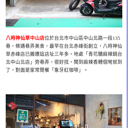
八時神仙草中山店
位於
台北市中山區中山北路一段135
巷，條通巷弄美食
，最早在台北赤峰街創立，八時神仙
草赤峰店已搬遷這店址三年多，地處「青花驕麻辣鍋台
北中山北店」旁巷弄，很好找，聞到麻辣香轉個彎就到
了，對面是家常簡餐「象牙紅咖啡」。