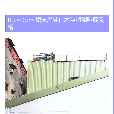
BrewBrew 鐵皮屋純白木質調咖啡廳風
格