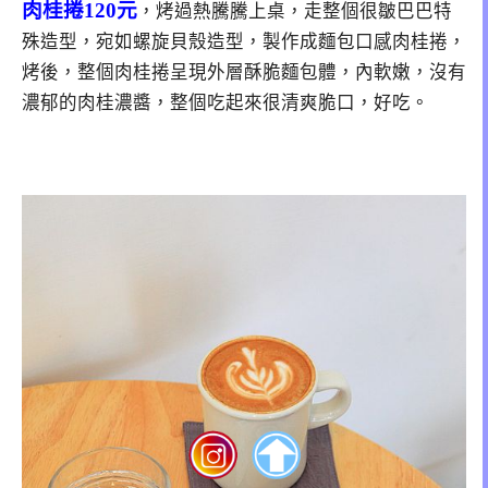
肉桂捲120元
，烤過熱騰騰上桌，走整個很皺巴巴特
殊造型，宛如螺旋貝殼造型，製作成麵包口感肉桂捲，
烤後，整個肉桂捲呈現外層酥脆麵包體，內軟嫩，沒有
濃郁的肉桂濃醬，整個吃起來很清爽脆口，好吃。