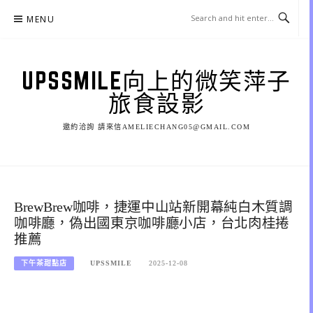
Skip
MENU
to
content
UPSSMILE向上的微笑萍子
旅食設影
邀約洽詢 請來信AMELIECHANG05@GMAIL.COM
BrewBrew咖啡，捷運中山站新開幕純白木質調
咖啡廳，偽出國東京咖啡廳小店，台北肉桂捲
推薦
下午茶甜點店
UPSSMILE
2025-12-08