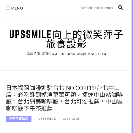
Skip
MENU
to
content
UPSSMILE向上的微笑萍子
旅食設影
邀約洽詢 請來信AMELIECHANG05@GMAIL.COM
日本福岡咖啡進駐台北 NO COFFEE台北中山
店，必吃酥到掉渣草莓可頌，捷運中山站咖啡
廳，台北網美咖啡廳，台北可頌推薦，中山區
咖啡廳下午茶推薦
下午茶甜點店
UPSSMILE
2025-02-28