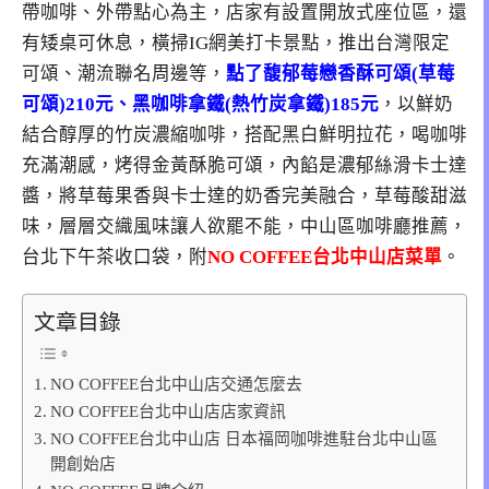
帶咖啡、外帶點心為主，店家有設置開放式座位區，還
有矮桌可休息，橫掃IG網美打卡景點，推出台灣限定
可頌、潮流聯名周邊等，
點了馥郁莓戀香酥可頌(草莓
可頌)210元、黑咖啡拿鐵(熱竹炭拿鐵)185元
，以鮮奶
結合醇厚的竹炭濃縮咖啡，搭配黑白鮮明拉花，喝咖啡
充滿潮感，烤得金黃酥脆可頌，內餡是濃郁絲滑卡士達
醬，將草莓果香與卡士達的奶香完美融合，草莓酸甜滋
味，層層交織風味讓人欲罷不能，中山區咖啡廳推薦，
台北下午茶收口袋，附
NO COFFEE台北中山店菜單
。
文章目錄
NO COFFEE台北中山店交通怎麼去
NO COFFEE台北中山店店家資訊
NO COFFEE台北中山店 日本福岡咖啡進駐台北中山區
開創始店