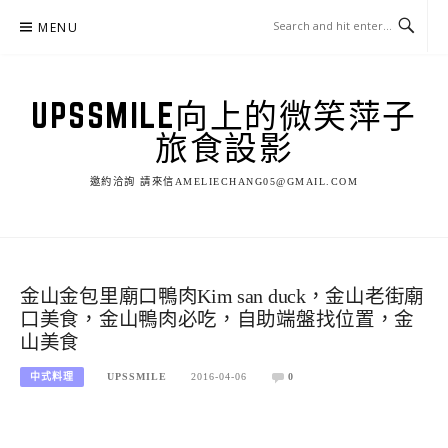
Skip
MENU
to
content
UPSSMILE向上的微笑萍子
旅食設影
邀約洽詢 請來信AMELIECHANG05@GMAIL.COM
金山金包里廟口鴨肉Kim san duck，金山老街廟
口美食，金山鴨肉必吃，自助端盤找位置，金
山美食
中式料理
UPSSMILE
2016-04-06
0