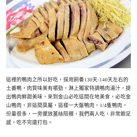
這裡的鴨肉之所以好吃，採用飼養130天-140天左右的
土番鴨，肉質味美有嚼勁，淋上獨家特調鴨肉湯汁，提
出鴨肉鮮甜美味，來到金山必吃這間在地美食，必吃金
山鴨肉，非這間莫屬，這樣一大盤鴨肉，1/4隻鴨肉，
份量很多，一旁擺放薑絲陪襯，我們兩人吃，非常飽足
感，吃不完還打包。