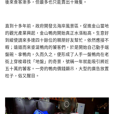
後來食客漸多，但最多也只能賣出十幾隻。
直到十多年前，政府開發北海岸風景區，促進金山當地
的觀光產業興起，金山鴨肉開始真正水漲船高。生意好
到縱使請來多達四十餘位的親朋好友幫忙，依然應接不
暇；遠道而來垂涎鴨肉的饕客們，於是開始自己動手端
盤碗、拿鴨肉，久而久之，便形成了人手一盤鴨肉在老
街上穿梭尋找「地盤」的奇景，號稱一年就能吸引將近
五十萬的饕客。一旁的鴨肉價錢顯示，大型的廣告放置
柱子，俗又醒目。