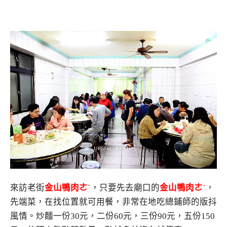
來訪老街
金
山鴨肉ㄜˋ
，只要先去廟口的
金
山鴨肉ㄜˋ
，
先端菜，在找位置就可用餐，非常在地吃總鋪師的版抖
風情。炒麵一份30元，二份60元，三份90元，五份150