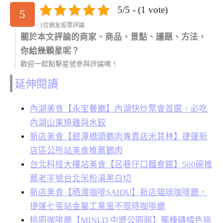
5/5 - (1 vote)
5
1位網友投票評論
關於本文評論的商家、商品、景點、議題、方法，
你給幾顆星呢？
歡迎一起點擊星號參與評論唷！
延伸閱讀
內湖美食【永宝餐廳】內湖快炒聚會首選，必吃
內湖山東燒雞與水餃
新店美食【碧潭橋頭鵝肉專賣店米其林】捷運新
店區公所站美食推薦鵝肉
台北科技大樓站美食【呂巷仔口麵食館】500碗推
薦老字號台北米粉湯黑白切
新店美食【晒渡咖啡SAIDU】新店貓咪咖啡廳，
捷運七張站金屬工業風不限時咖啡廳
桃園咖啡廳【MINI.D 中壢公園館】獨棟磚橘色挑