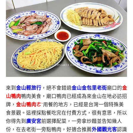
來到
金山輕旅行
，絕不會錯過
金山金包里老街
廟口的
金
山鴨肉
鴨肉美食，廟口鴨肉已經成為來金山在地必訪招
牌，
金
山鴨肉ㄜˋ
用餐的地方，已經是台灣一個特殊美
食景觀。這裡採點餐吃完在付費方式，很有意思，所以
你得先到
廣安宮
前選擇配菜，一旁拿炒麵並告知幾人
份，在去老街一旁點鴨肉，好適合推薦
外國觀光客
認識