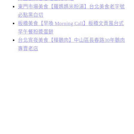
東門市場美食【羅媽媽米粉湯】台北美食老字號
必點黑白切
板橋美食【早喚 Morning Call】板橋文青風台式
早午餐粉漿蛋餅
台北宵夜美食【樺鵝肉】中山區長春路30年鵝肉
專賣老店