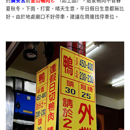
的
廣安宮
前
金
山鴨肉ㄜˋ
（如上圖），這家鴨肉不管春
夏秋冬，下雨、打雷、晴天生意，平日假日生意都無比
好。由於地處廟口不好停車，建議在周邊找停車位。