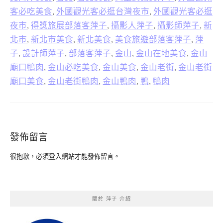
客必吃美食
,
外國觀光客必逛台灣夜市
,
外國觀光客必逛
夜市
,
得獎旅展部落客萍子
,
攝影人萍子
,
攝影師萍子
,
新
北市
,
新北市美食
,
新北美食
,
美食旅遊部落客萍子
,
萍
子
,
設計師萍子
,
部落客萍子
,
金山
,
金山在地美食
,
金山
廟口鴨肉
,
金山必吃美食
,
金山美食
,
金山老街
,
金山老街
廟口美食
,
金山老街鴨肉
,
金山鴨肉
,
鴨
,
鴨肉
發佈留言
很抱歉，必須
登入
網站才能發佈留言。
關於 萍子 介紹