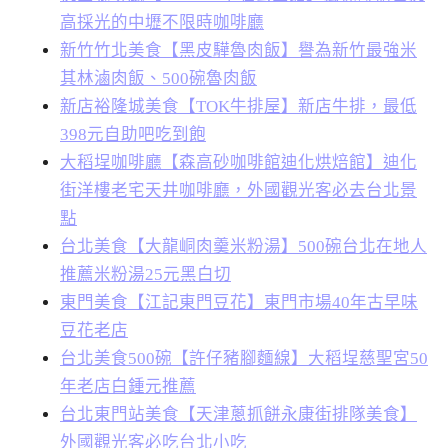
高採光的中壢不限時咖啡廳
新竹竹北美食【黑皮驊魯肉飯】譽為新竹最強米
其林滷肉飯、500碗魯肉飯
新店裕隆城美食【TOK牛排屋】新店牛排，最低
398元自助吧吃到飽
大稻埕咖啡廳【森高砂咖啡館迪化烘焙館】迪化
街洋樓老宅天井咖啡廳，外國觀光客必去台北景
點
台北美食【大龍峒肉羹米粉湯】500碗台北在地人
推薦米粉湯25元黑白切
東門美食【江記東門豆花】東門市場40年古早味
豆花老店
台北美食500碗【許仔豬腳麵線】大稻埕慈聖宮50
年老店白鍾元推薦
台北東門站美食【天津蔥抓餅永康街排隊美食】
外國觀光客必吃台北小吃