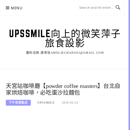
Skip
MENU
to
content
UPSSMILE向上的微笑萍子
旅食設影
邀約洽詢 請來信AMELIECHANG05@GMAIL.COM
天宮站咖啡廳【powder coffee roasters】台北自
家烘焙咖啡，必吃蛋沙拉麵包
下午茶甜點店
UPSSMILE
2026-06-24