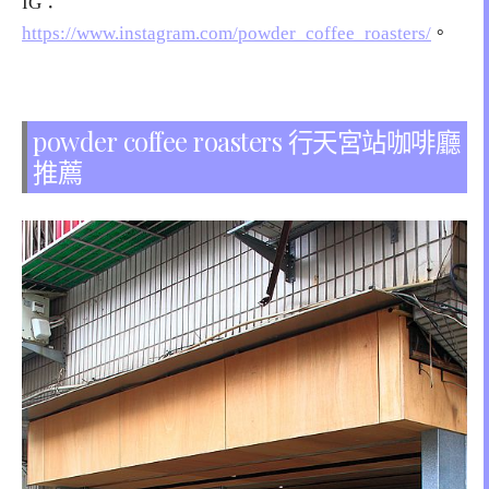
IG：
https://www.instagram.com/powder_coffee_roasters/
。
powder coffee roasters 行天宮站咖啡廳
推薦