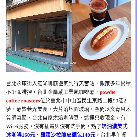
台北永康街人氣咖啡廳搬家到行天宮站，搬家多年累積
不少咖啡控，台北金屬感工業風咖啡廳，
powder
coffee roasters
位於臺北市中山區民生東路二段90巷2
號，靜謐巷弄美食，大片落地窗玻璃，空間以文青風木
質調氛圍，台北自家烘焙咖啡豆，這裡只收現金，有
Wi-Fi服務，沒有插電與沒有洗手間，點了
奶油濃美式
冰咖啡160元、雞蛋沙拉脆皮麵包140元
，台北早午餐