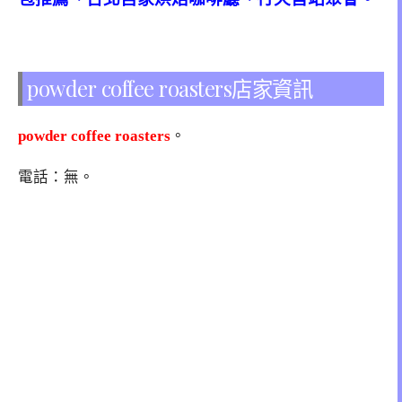
powder coffee roasters店家資訊
powder coffee roasters
。
電話：無。