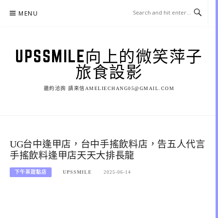
Skip
MENU
to
content
UPSSMILE向上的微笑萍子
旅食設影
邀約洽詢 請來信AMELIECHANG05@GMAIL.COM
UG台中逢甲店，台中手搖飲料店，告五人代言
手搖飲料逢甲店天天大排長龍
下午茶甜點店
UPSSMILE
2025-06-14