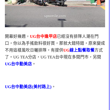
開幕好幾週，
UG台中逢甲店
已經沒有排隊人潮在門
口，你以為手搖飲料很好買，那就大錯特錯，原來變成
不用這樣風吹日曬排隊，有提供
UG
線上點餐取餐
方式
了。UG TEA分店，UG TEA台中現在多間門市，另間
UG台中勤美店
。
UG台中勤美店(美村路上)
。