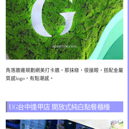
角落牆邊規劃網美打卡牆，那抹綠，很搶眼，搭配金屬
質感logo，有點潮感。
UG台中逢甲店 開放式純白點餐櫃檯