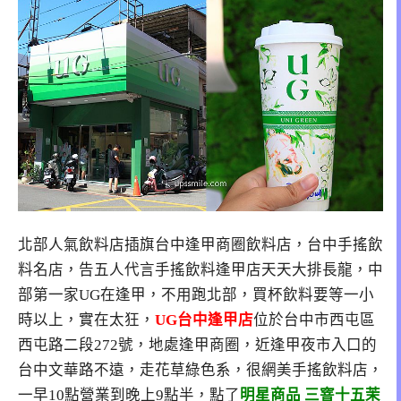
北部人氣飲料店插旗台中逢甲商圈飲料店，台中手搖飲
料名店，告五人代言手搖飲料逢甲店天天大排長龍，中
部第一家UG在逢甲，不用跑北部，買杯飲料要等一小
時以上，實在太狂，
UG台中逢甲店
位於台中市西屯區
西屯路二段272號，地處逢甲商圈，近逢甲夜市入口的
台中文華路不遠，走花草綠色系，很網美手搖飲料店，
一早10點營業到晚上9點半，點了
明星商品 三窨十五茉