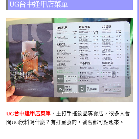
UG台中逢甲店菜單
UG台中逢甲店菜單
，主打手搖飲品專賣店，很多人會
問UG飲料喝什麼？有打星號的，饕客都可點起來。