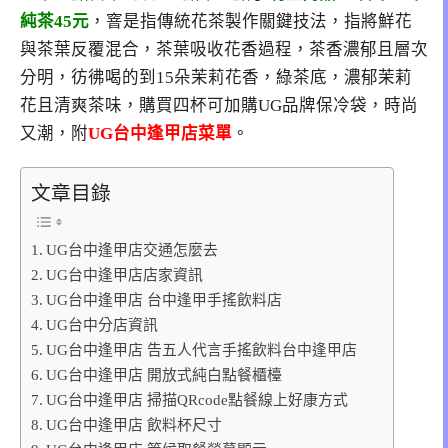
純茶45元
，窨是指傳統花茶製作關鍵技法，指將鮮花
與茶葉反覆混合，茶葉吸收花香過程，茶香濃郁且層次
分明，彷彿喝的到15朵茉莉花香，綠茶底，濃郁茉莉
花且清爽茶味，購買四杯可加購UG品牌保冷袋，時尚
又潮，附
UG台中逢甲店菜單
。
文章目錄
UG台中逢甲店交通怎麼去
UG台中逢甲店店家資訊
UG台中逢甲店 台中逢甲手搖飲料店
UG台中分店資訊
UG台中逢甲店 告五人代言手搖飲料台中逢甲店
UG台中逢甲店 開放式純白點餐櫃檯
UG台中逢甲店 掃描QRcode點餐線上好康方式
UG台中逢甲店 飲料杯尺寸