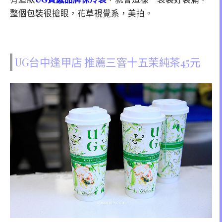
整個包裝很搶眼，花草視覺系，美拍。
UG台中逢甲店 推薦三窨十五茉純茶45元