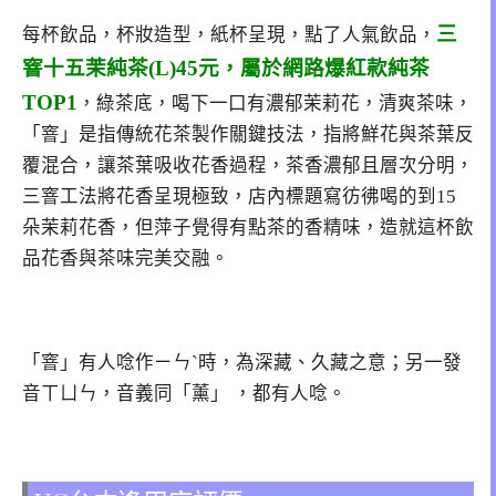
三
每杯飲品，杯妝造型，紙杯呈現，點了人氣飲品，
窨十五茉純茶(L)45元
，屬於網路爆紅款純茶
TOP1
，綠茶底，喝下一口有濃郁茉莉花，清爽茶味，
「窨」是指傳統花茶製作關鍵技法，指將鮮花與茶葉反
覆混合，讓茶葉吸收花香過程，茶香濃郁且層次分明，
三窨工法將花香呈現極致，店內標題寫彷彿喝的到15
朵茉莉花香，但萍子覺得有點茶的香精味，造就這杯飲
品花香與茶味完美交融。
「窨」有人唸作ㄧㄣˋ時，為深藏、久藏之意；另一發
音ㄒㄩㄣ，音義同「薰」 ，都有人唸。