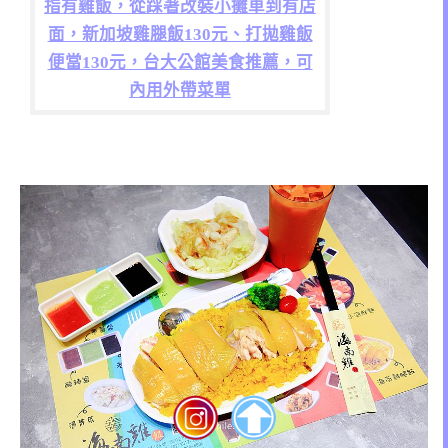
指有雞飯，從踩著改裝小攤車到有店
面，新加坡雞腿飯130元、打拋雞飯
便當130元，台大公館美食推薦，可
內用外帶菜單