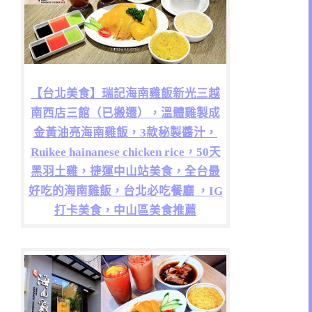
【台北美食】瑞記海南雞飯新光三越
南西店三館（已搬遷），溫體雞製成
金黃油亮海南雞飯，3款秘製醬汁，
Ruikee hainanese chicken rice，50天
黑羽土雞，捷運中山站美食，全台最
好吃的海南雞飯，台北必吃餐廳 ，IG
打卡美食，中山區美食推薦