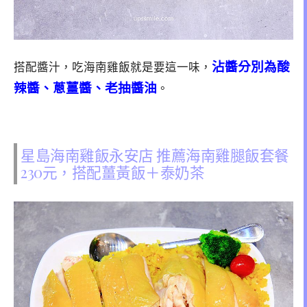
沾醬分別為酸
搭配醬汁，吃海南雞飯就是要這一味，
辣醬、蔥薑醬、老抽醬油
。
星島海南雞飯永安店 推薦海南雞腿飯套餐
230元，搭配薑黃飯＋泰奶茶