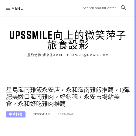
Skip
MENU
to
content
UPSSMILE向上的微笑萍子
旅食設影
邀約洽詢 請來信AMELIECHANG05@GMAIL.COM
星島海南雞飯永安店，永和海南雞飯推薦，Q彈
肥美嫩口海南雞肉，好銷魂，永安市場站美
食，永和好吃雞肉推薦
中式料理
UPSSMILE
2023-08-01