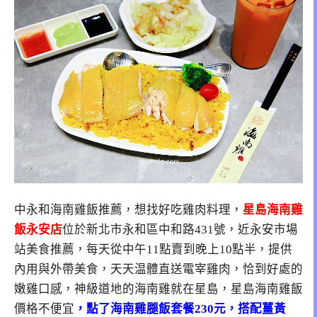
中永和海南雞飯推薦，想找好吃雞肉料理，
星島海南雞
飯永安店
位於新北市永和區中和路431號，近永安市場
站美食推薦，每天從中午11點賣到晚上10點半，提供
內用與外帶美食，天天温體直送電宰雞肉，恰到好處的
嫩雞口感，神級道地的海南雞就在星島，星島海南雞飯
價格不便宜
，點了海南雞腿飯套餐230元，搭配薑黃