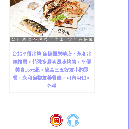
台北平價串燒 焦糖楓樂華店，永和串
燒推薦，特殊多層次風味烤物，平價
美食16元起，適合三五好友小酌聚
餐，永和寵物友善餐廳，可內用也可
外帶