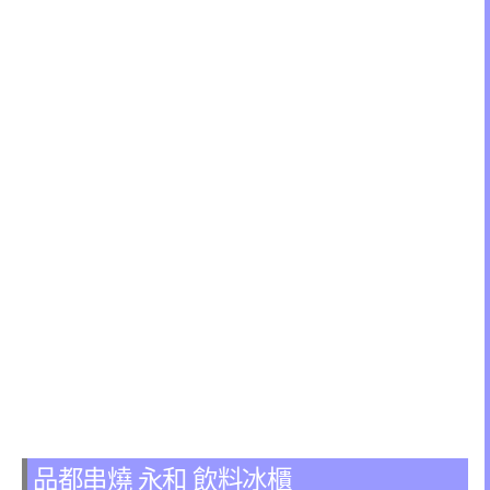
品都串燒 永和 飲料冰櫃