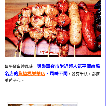
與樂華夜市附近超人氣平價串燒
這平價串燒風味，
名店的
焦糖楓樂華店
，風味不同
，各有千秋，都擄
獲萍子心。