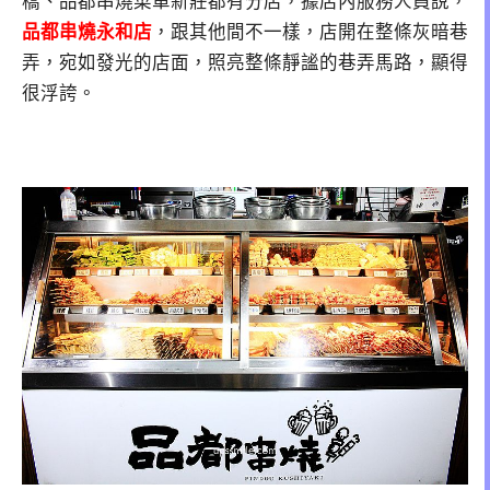
橋、品都串燒菜單新莊都有分店，據店內服務人員說，
品都串燒永和店
，跟其他間不一樣，店開在整條灰暗巷
弄，宛如發光的店面，照亮整條靜謐的巷弄馬路，顯得
很浮誇。