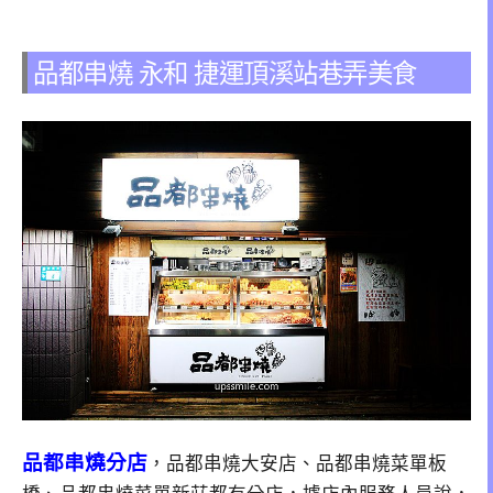
品都串燒 永和 捷運頂溪站巷弄美食
品都串燒分店
，品都串燒大安店、品都串燒菜單板