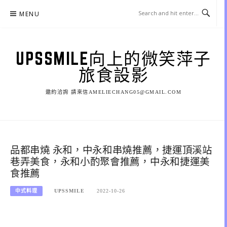
Skip
MENU
to
content
UPSSMILE向上的微笑萍子
旅食設影
邀約洽詢 請來信AMELIECHANG05@GMAIL.COM
品都串燒 永和，中永和串燒推薦，捷運頂溪站
巷弄美食，永和小酌聚會推薦，中永和捷運美
食推薦
中式料理
UPSSMILE
2022-10-26