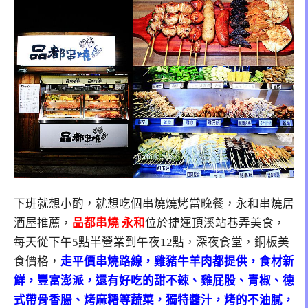
下班就想小酌，就想吃個串燒燒烤當晚餐，永和串燒居
酒屋推薦，
品都串燒 永和
位於捷運頂溪站巷弄美食，
每天從下午5點半營業到午夜12點，深夜食堂，銅板美
食價格，
走平價串燒路線，雞豬牛羊肉都提供，食材新
鮮，豐富澎派，還有好吃的甜不辣、雞屁股、青椒、德
式帶骨香腸、烤麻糬等蔬菜，獨特醬汁，烤的不油膩，