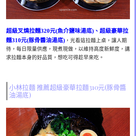
超級叉燒拉麵320元(魚介鹽味湯底)、超級豪華拉
麵310元(豚骨醬油湯底)
，光看這拉麵上桌，讓人期
待，每日限量供應，現煮現做，以維持高度新鮮度，講
求拉麵本身的好品質，想吃可得趁早來吃。
小林拉麵 推薦超級豪華拉麵310元(豚骨醬
油湯底)