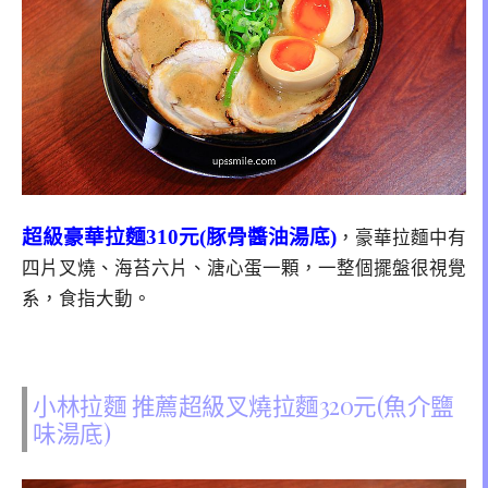
超級豪華拉麵310元(豚骨醬油湯底)
，豪華拉麵中有
四片叉燒、海苔六片、溏心蛋一顆，一整個擺盤很視覺
系，食指大動。
小林拉麵 推薦超級叉燒拉麵320元(魚介鹽
味湯底)