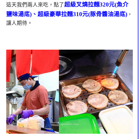
超級叉燒拉麵320元(魚介
這天我們兩人來吃，點了
鹽味湯底)、超級豪華拉麵310元(豚骨醬油湯底)
，
讓人期待。