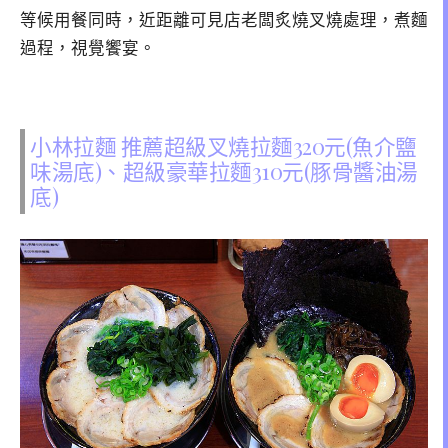
等候用餐同時，近距離可見店老闆炙燒叉燒處理，煮麵
過程，視覺饗宴。
小林拉麵 推薦超級叉燒拉麵320元(魚介鹽
味湯底)、超級豪華拉麵310元(豚骨醬油湯
底)