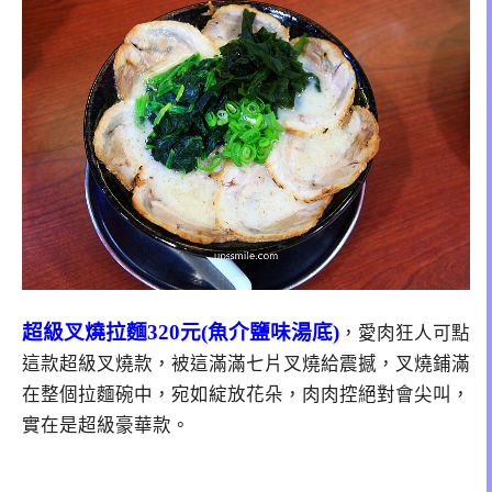
超級叉燒拉麵320元(魚介鹽味湯底)
，愛肉狂人可點
這款超級叉燒款，被這滿滿七片叉燒給震撼，叉燒鋪滿
在整個拉麵碗中，宛如綻放花朵，肉肉控絕對會尖叫，
實在是超級豪華款。