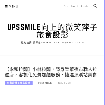
Skip
MENU
to
content
UPSSMILE向上的微笑萍子
旅食設影
邀約洽詢 請來信AMELIECHANG05@GMAIL.COM
【永和拉麵】小林拉麵，隱身樂華夜市職人拉
麵店，客製化免費加麵服務，捷運頂溪站美食
包裝設計＆產品設計
UPSSMILE
2025-05-08