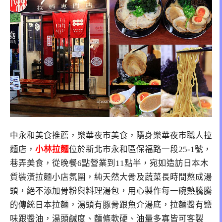
中永和美食推薦，樂華夜市美食，隱身樂華夜市職人拉
麵店，
小林拉麵
位於新北市永和區保福路一段25-1號，
巷弄美食，從晚餐6點營業到11點半，宛如造訪日本木
質裝潢拉麵小店氛圍，純天然大骨及蔬菜長時間熬成湯
頭，絕不添加骨粉與料理湯包，用心製作每一碗熱騰騰
的傳統日本拉麵，湯頭有豚骨跟魚介湯底，拉麵醬有鹽
味跟醬油，湯頭鹹度、麵條軟硬、油量多寡皆可客製