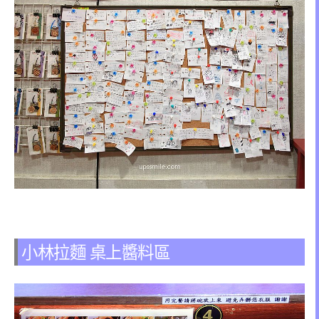
小林拉麵 桌上醬料區