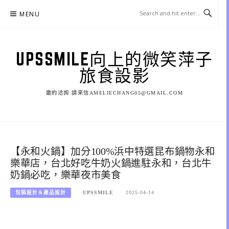
Skip
MENU
to
content
UPSSMILE向上的微笑萍子
旅食設影
邀約洽詢 請來信AMELIECHANG05@GMAIL.COM
【永和火鍋】加分100%浜中特選昆布鍋物永和
樂華店，台北好吃牛奶火鍋進駐永和，台北牛
奶鍋必吃，樂華夜市美食
包裝設計＆產品設計
UPSSMILE
2025-04-14