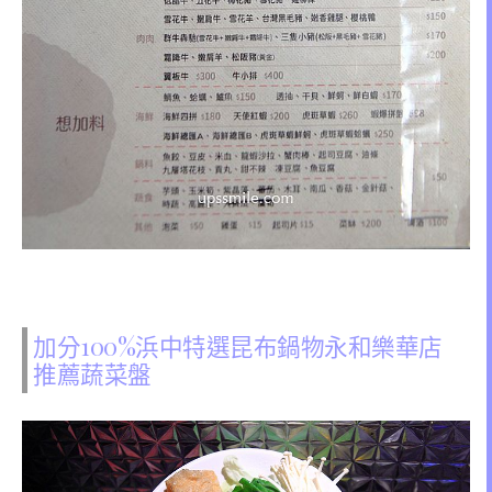
加分100%浜中特選昆布鍋物永和樂華店
推薦蔬菜盤