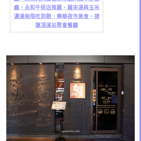
廳，永和牛排店推薦，羅宋湯與玉米
濃湯無限吃到飽，樂華夜市美食，捷
運頂溪站聚會餐廳