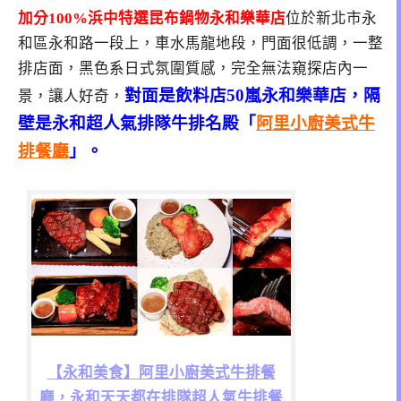
加分100%浜中特選昆布鍋物永和樂華店
位於新北市永
和區永和路一段上，車水馬龍地段，門面很低調，一整
排店面，黑色系日式氛圍質感，完全無法窺探店內一
對面是飲料店50嵐永和樂華店，隔
景，讓人好奇，
壁是永和超人氣排隊牛排名殿「
阿里小廚美式牛
排餐廳
」。
【永和美食】阿里小廚美式牛排餐
廳，永和天天都在排隊超人氣牛排餐