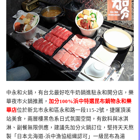
中永和火鍋，有台北最好吃牛奶鍋進駐永和開分店，樂
華夜市火鍋推薦，
加分100%浜中特選昆布鍋物永和樂
華店
位於新北市永和區永和路一段115-2號，捷運頂溪
站美食，兩層樓黑色系日式氛圍空間，有飲料與冰淇
淋、副餐無限供應，建議先加分火鍋訂位，堅持天天熬
製「日本北海道-浜中漁協組織認可」一級昆布為湯