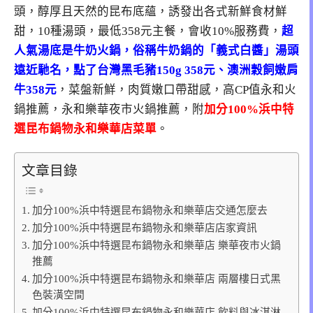
頭，醇厚且天然的昆布底蘊，誘發出各式新鮮食材鮮
甜，10種湯頭，最低358元主餐，會收10%服務費，
超
人氣湯底是牛奶火鍋，俗稱牛奶鍋的「義式白醬」湯頭
遠近馳名，點了台灣黑毛豬150g 358元、澳洲穀飼嫩肩
牛358元
，菜盤新鮮，肉質嫩口帶甜感，高CP值永和火
鍋推薦，永和樂華夜市火鍋推薦，附
加分100%浜中特
選昆布鍋物永和樂華店菜單
。
文章目錄
加分100%浜中特選昆布鍋物永和樂華店交通怎麼去
加分100%浜中特選昆布鍋物永和樂華店店家資訊
加分100%浜中特選昆布鍋物永和樂華店 樂華夜市火鍋
推薦
加分100%浜中特選昆布鍋物永和樂華店 兩層樓日式黑
色裝潢空間
加分100%浜中特選昆布鍋物永和樂華店 飲料與冰淇淋