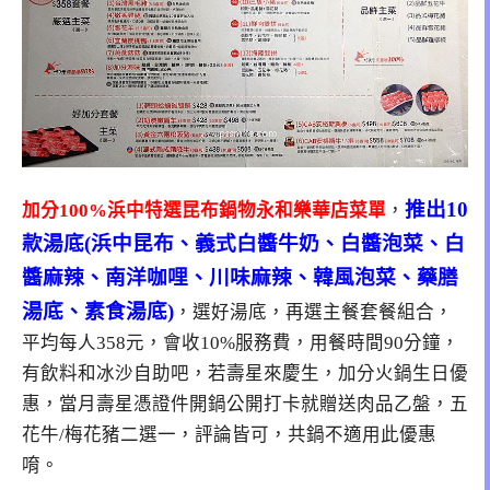
推出10
加分100%浜中特選昆布鍋物永和樂華店菜單
，
款湯底(浜中昆布、義式白醬牛奶、白醬泡菜、白
醬麻辣、南洋咖哩、川味麻辣、韓風泡菜、藥膳
湯底、素食湯底)
，選好湯底，再選主餐套餐組合，
平均每人358元，會收10%服務費，用餐時間90分鐘，
有飲料和冰沙自助吧，若壽星來慶生，加分火鍋生日優
惠，當月壽星憑證件開鍋公開打卡就贈送肉品乙盤，五
花牛/梅花豬二選一，評論皆可，共鍋不適用此優惠
唷。