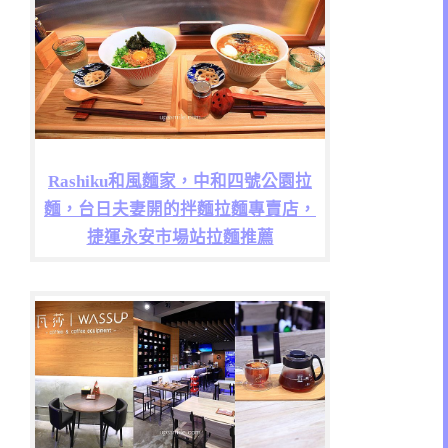
Rashiku和風麵家，中和四號公園拉
麵，台日夫妻開的拌麵拉麵專賣店，
捷運永安市場站拉麵推薦