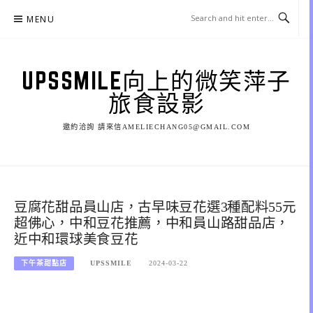
Skip
MENU
to
content
UPSSMILE向上的微笑萍子
旅食設影
邀約洽詢 請來信AMELIECHANG05@GMAIL.COM
豆腐花甜品員山店，古早味豆花選3種配料55元
超佛心，中和豆花推薦，中和員山路甜品店，
近中和環球美食豆花
下午茶甜點店
UPSSMILE
2024-03-22