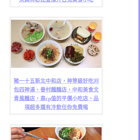
豬一十五新北中和店，神等級好吃刈
包四神湯、眷村麵麵店，中和美食文
青風麵店，高cp值的平價小吃店、品
項超多還有冷飲任你免費喝