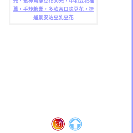
元、蜜檸烏龍豆花80元，中和豆花推
薦，手炒糖膏，多款茶口味豆花，捷
運景安站豆乳豆花