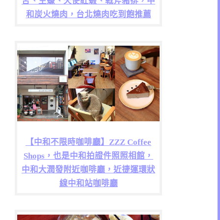
舌、生蠔、天使紅蝦、戰斧豬排，中
和炭火燒肉，台北燒肉吃到飽推薦
【中和不限時咖啡廳】ZZZ Coffee
Shops，也是中和拍證件照照相館，
中和大潤發附近咖啡廳，近捷運環狀
線中和站咖啡廳