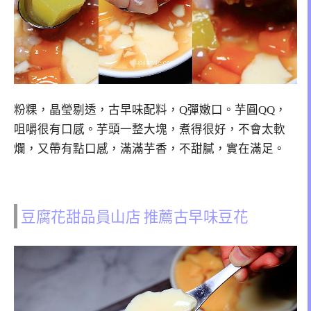
粉粿，晶瑩剔透，古早味配料，Q彈嫩口。芋圓QQ，
咀嚼很有口感。芋頭一整大塊，煮得很好，不會太軟
爛，又帶有點口感，滿滿芋香，不甜膩，實在滿足。
豆腐花甜品員山店 推薦古早味豆花