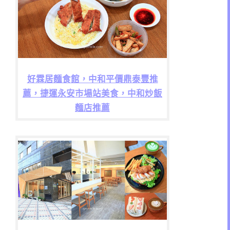
好霖居麵食館，中和平價鼎泰豐推
薦，捷運永安市場站美食，中和炒飯
麵店推薦