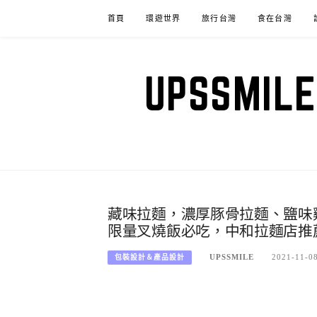
Skip
首頁
環遊世界
旅行台灣
食在台灣
to
content
UPSSM
藏味拉麵，濃厚豚骨拉麵、鹽味
限量叉燒飯必吃，中和拉麵店推
UPSSMILE
2021-11-0
包裝設計＆產品設計