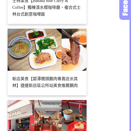
士林美食【Banana blue Curry &
Coffee】獨棟清水模咖啡廳，複合式士
林台式創意咖哩飯
新店美食【碧潭橋頭鵝肉專賣店米其
林】捷運新店區公所站美食推薦鵝肉