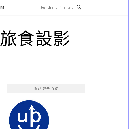
相關
子 旅食設影
關於 萍子 介紹