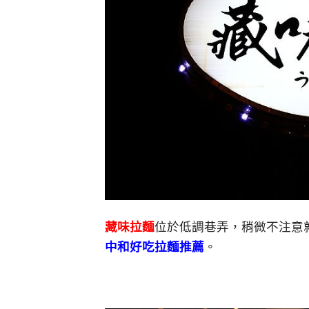
藏味拉麵
位於低調巷弄，稍微不注意
中和好吃拉麵推薦
。