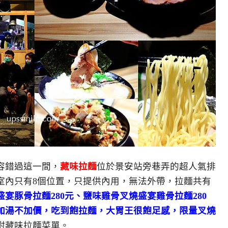
容錯過這一間，
藏味拉麵
位於景安站旁巷弄的超人氣排
室內只有8個位置，只提供內用，無法外帶，拉麵共有
宴豚骨拉麵280元、鹽味雞骨叉燒盛宴雞骨拉麵280
加湯不加價，吃到飽拉麵，大胃王很飽足感，限量叉燒
附藏味拉麵菜單。