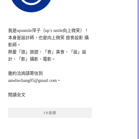
我是upssmile萍子（up’s smile向上微笑）！
本身是設計師，也是向上微笑 旅食設影 攝
影師。
熱愛「旅」旅遊、「食」美食、「設」設
計、「影」攝影、電影。
邀約洽詢請寄信到
ameliechang05@gmail.com。
閱讀全文
FB按讚