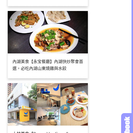
內湖美食【永宝餐廳】內湖快炒聚會首
選，必吃內湖山東燒雞與水餃