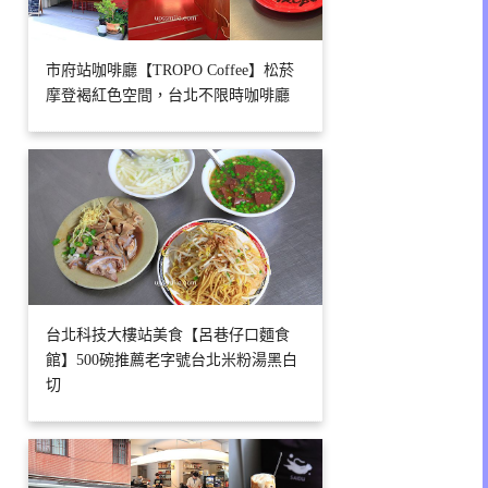
市府站咖啡廳【TROPO Coffee】松菸
摩登褐紅色空間，台北不限時咖啡廳
台北科技大樓站美食【呂巷仔口麵食
館】500碗推薦老字號台北米粉湯黑白
切