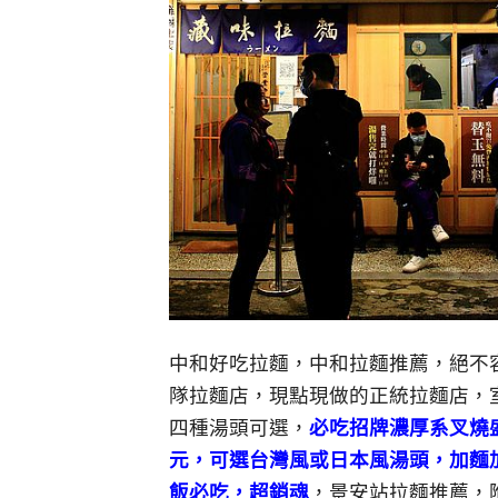
中和好吃拉麵，中和拉麵推薦，絕不
隊拉麵店，現點現做的正統拉麵店，
四種湯頭可選，
必吃招牌濃厚系叉燒盛
元，可選台灣風或日本風湯頭，加麵
飯必吃，超銷魂
，景安站拉麵推薦，