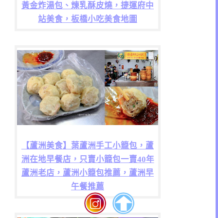
黃金炸湯包、煉乳酥皮燒，捷運府中
站美食，板橋小吃美食地圖
【蘆洲美食】葉蘆洲手工小籠包，蘆
洲在地早餐店，只賣小籠包一賣40年
蘆洲老店，蘆洲小籠包推薦，蘆洲早
午餐推薦