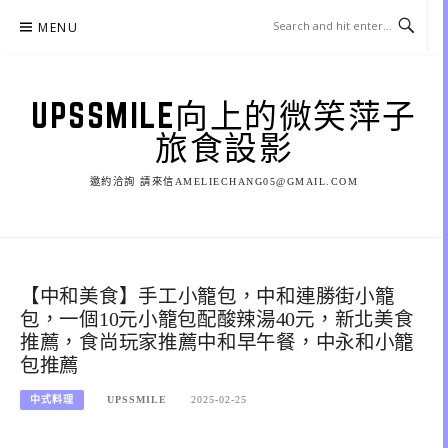
Skip
MENU
to
content
UPSSMILE向上的微笑萍子
旅食設影
邀約洽詢 請來信AMELIECHANG05@GMAIL.COM
【中和美食】手工小籠包，中和連勝街小籠
包，一個10元小籠包配酸辣湯40元，新北美食
推薦，食尚玩家推薦中和早午餐，中永和小籠
包推薦
中式料理
UPSSMILE
2025-02-25