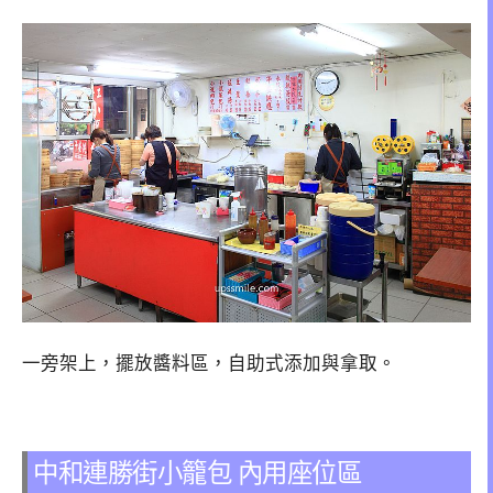
一旁架上，擺放醬料區，自助式添加與拿取。
中和連勝街小籠包 內用座位區