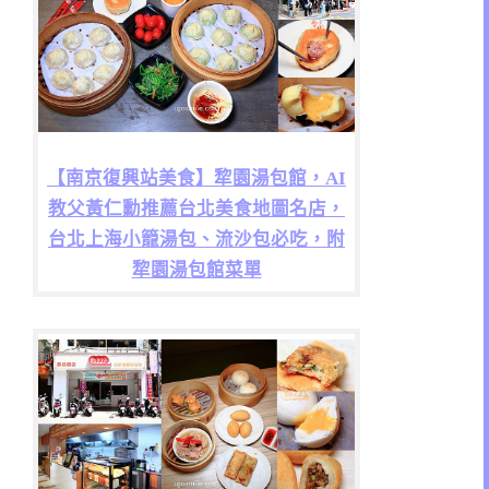
【南京復興站美食】犂園湯包館，AI
教父黃仁勳推薦台北美食地圖名店，
台北上海小籠湯包、流沙包必吃，附
犂園湯包館菜單