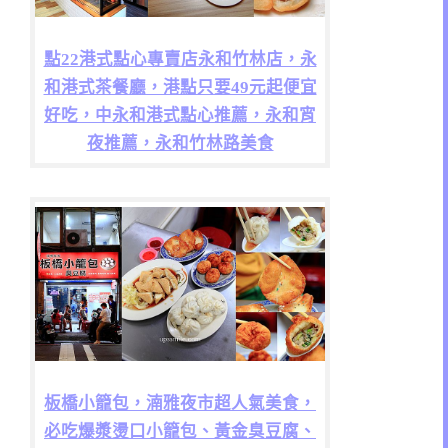
點22港式點心專賣店永和竹林店，永
和港式茶餐廳，港點只要49元起便宜
好吃，中永和港式點心推薦，永和宵
夜推薦，永和竹林路美食
板橋小籠包，湳雅夜市超人氣美食，
必吃爆漿燙口小籠包、黃金臭豆腐、