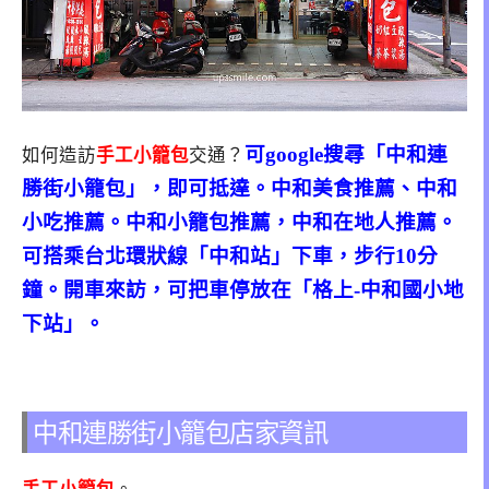
可google搜尋「中和連
如何造訪
手工小籠包
交通？
勝街小籠包」，即可抵達。中和美食推薦、中和
小吃推薦。中和小籠包推薦，中和在地人推薦。
可搭乘台北環狀線「中和站」下車，步行10分
鐘。開車來訪，可把車停放在
「
格上-中和國小地
下站」。
中和連勝街小籠包店家資訊