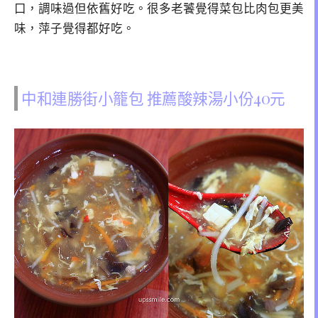
口，調味過但依舊好吃。很多老饕覺得菜包比肉包更美
味，萍子覺得都好吃。
中和連勝街小籠包 推薦酸辣湯小份40元