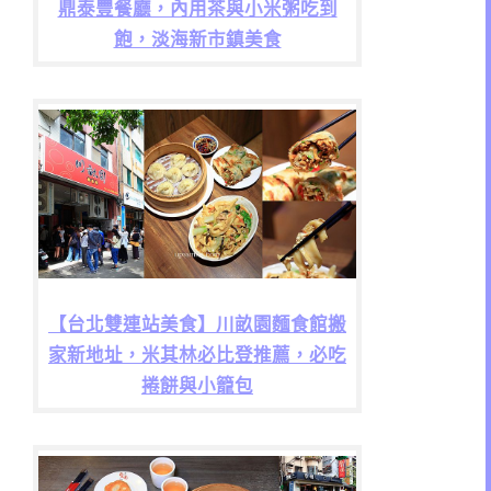
鼎泰豐餐廳，內用茶與小米粥吃到
飽，淡海新市鎮美食
【台北雙連站美食】川畝園麵食館搬
家新地址，米其林必比登推薦，必吃
捲餅與小籠包