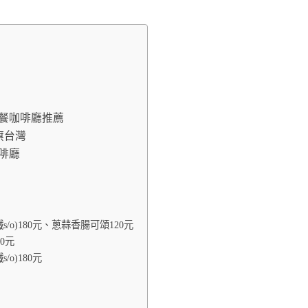
站早午餐咖啡廳推薦
插旗台灣
咖啡廳
拿鐵s/o)180元、蔥蒜香腸可頌120元
20元
s/o)180元