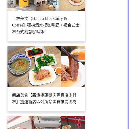
士林美食【Banana blue Curry &
Coffee】獨棟清水模咖啡廳，複合式士
林台式創意咖哩飯
新店美食【碧潭橋頭鵝肉專賣店米其
林】捷運新店區公所站美食推薦鵝肉