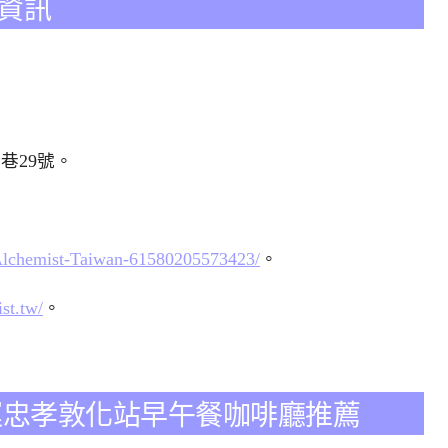
店家資訊
巷29號。
Alchemist-Taiwan-61580205573423/
。
st.tw/
。
ua 捷運忠孝敦化站早午餐咖啡廳推薦