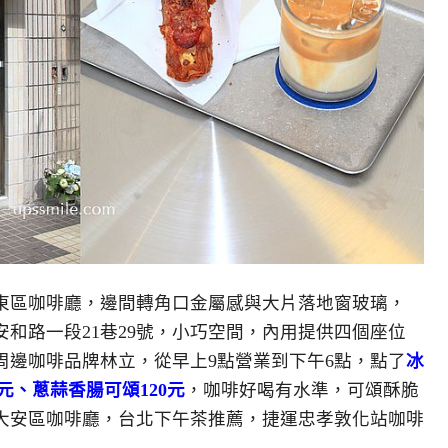
東區咖啡廳，邊間轉角口金屬感與大片落地窗玻璃，
安和路一段21巷29號，小巧空間，內用提供四個座位
周邊咖啡品牌林立，從早上9點營業到下午6點，點了
冰
)180元、蔥蒜香腸可頌120元
，咖啡好喝有水準，可頌酥脆
大安區咖啡廳，台北下午茶推薦，捷運忠孝敦化站咖啡