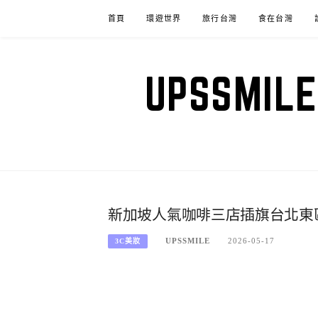
Skip
首頁
環遊世界
旅行台灣
食在台灣
to
content
UPSSM
新加坡人氣咖啡三店插旗台北東區【Alch
UPSSMILE
2026-05-17
3C美妝