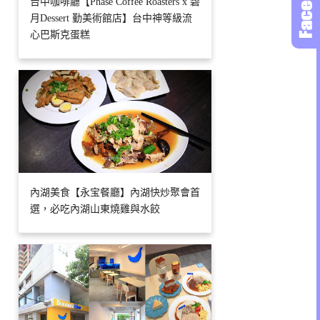
台中咖啡廳【Phase Coffee Roasters x 碧
月Dessert 勤美術館店】台中神等級流
心巴斯克蛋糕
內湖美食【永宝餐廳】內湖快炒聚會首
選，必吃內湖山東燒雞與水餃