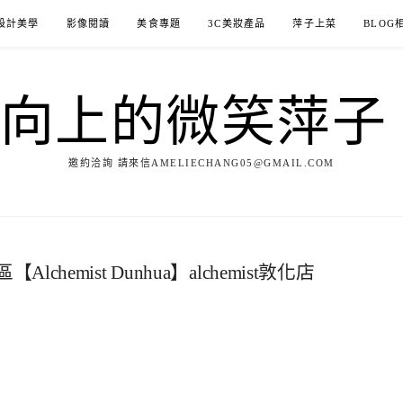
設計美學
影像閱讀
美食專題
3C美妝產品
萍子上菜
BLOG
ILE向上的微笑萍
邀約洽詢 請來信AMELIECHANG05@GMAIL.COM
emist Dunhua】alchemist敦化店