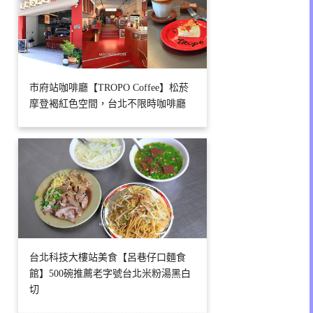
市府站咖啡廳【TROPO Coffee】松菸
摩登褐紅色空間，台北不限時咖啡廳
台北科技大樓站美食【呂巷仔口麵食
館】500碗推薦老字號台北米粉湯黑白
切