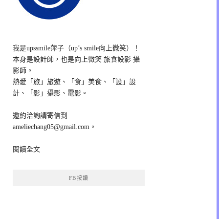
我是upssmile萍子（up’s smile向上微笑）！
本身是設計師，也是向上微笑 旅食設影 攝
影師。
熱愛「旅」旅遊、「食」美食、「設」設
計、「影」攝影、電影。
邀約洽詢請寄信到
ameliechang05@gmail.com。
閱讀全文
FB按讚