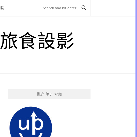
相關
子 旅食設影
關於 萍子 介紹