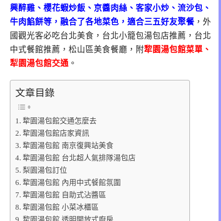
興醉雞、櫻花蝦炒飯、京醬肉絲、客家小炒、流沙包、
牛肉餡餅等，融合了各地菜色，適合三五好友聚餐
，外
國觀光客必吃台北美食，台北小籠包湯包店推薦，台北
中式餐館推薦，松山區美食餐廳，附
犂園湯包館菜單、
犁園湯包館交通
。
文章目錄
犂園湯包館交通怎麼去
犂園湯包館店家資訊
犂園湯包館 南京復興站美食
犂園湯包館 台北超人氣排隊湯包店
梨園湯包訂位
犂園湯包館 內用中式餐館氛圍
犂園湯包館 自助式沾醬區
犂園湯包館 小菜冰櫃區
犂園湯包館 透明開放式廚房