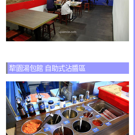
犂園湯包館 自助式沾醬區