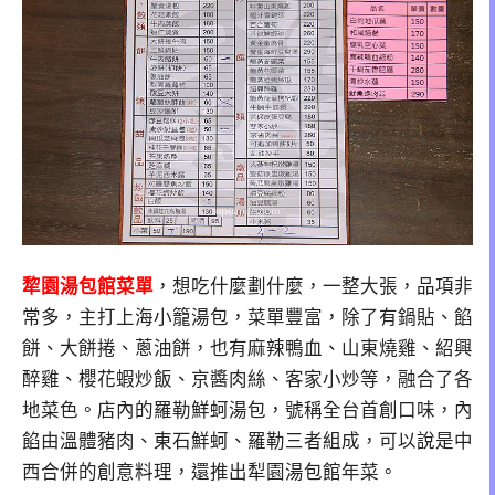
犂園湯包館菜單
，想吃什麼劃什麼，一整大張，品項非
常多，主打上海小籠湯包，菜單豐富，除了有鍋貼、餡
餅、大餅捲、蔥油餅，也有麻辣鴨血、山東燒雞、紹興
醉雞、櫻花蝦炒飯、京醬肉絲、客家小炒等，融合了各
地菜色。店內的羅勒鮮蚵湯包，號稱全台首創口味，內
餡由溫體豬肉、東石鮮蚵、羅勒三者組成，可以說是中
西合併的創意料理，還推出犁園湯包館年菜。