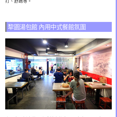
打、舒跑等。
犂園湯包館 內用中式餐館氛圍