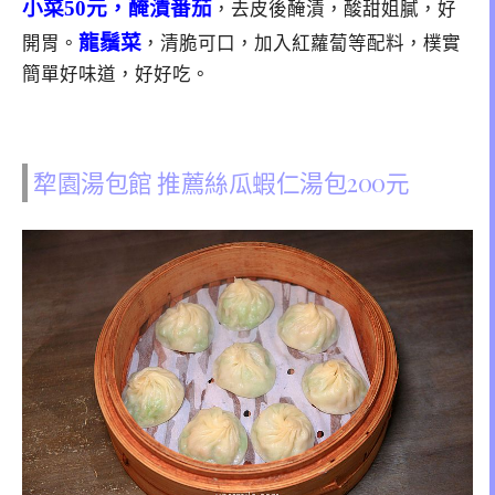
小菜50元，醃漬番茄
，去皮後醃漬，酸甜姐膩，好
龍鬚菜
開胃。
，清脆可口，加入紅蘿蔔等配料，樸實
簡單好味道，好好吃。
犂園湯包館 推薦絲瓜蝦仁湯包200元