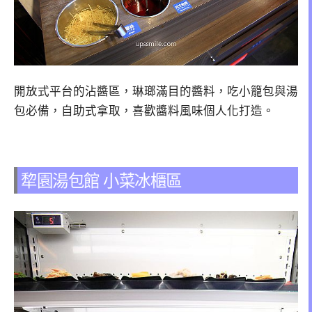
開放式平台的沾醬區，琳瑯滿目的醬料，吃小籠包與湯
包必備，自助式拿取，喜歡醬料風味個人化打造。
犂園湯包館 小菜冰櫃區