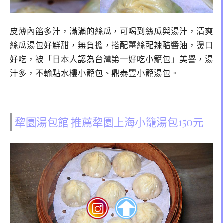
皮薄內餡多汁，滿滿的絲瓜，可喝到絲瓜與湯汁，清爽
絲瓜湯包好鮮甜，無負擔，搭配薑絲配辣醋醬油，燙口
好吃，被「日本人認為台灣第一好吃小籠包」美譽，湯
汁多，不輸點水樓小籠包、鼎泰豐小籠湯包。
犂園湯包館 推薦犂園上海小籠湯包150元