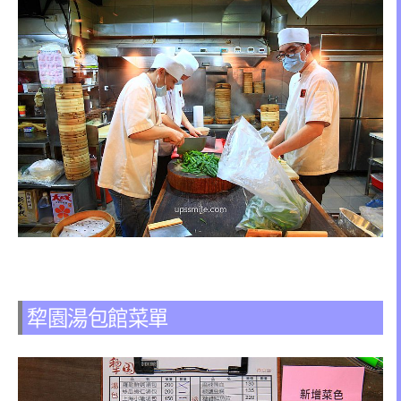
犂園湯包館菜單