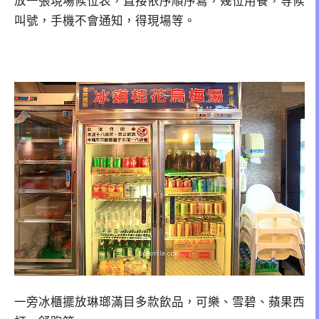
放一張現場候位表，直接依序順序寫，幾位用餐，等候
叫號，手機不會通知，得現場等。
一旁冰櫃擺放琳瑯滿目多款飲品，可樂、雪碧、蘋果西