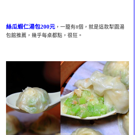
絲瓜蝦仁湯包200元
，一籠有8個，就是這款犁園湯
包館推薦，幾乎每桌都點，很狂。