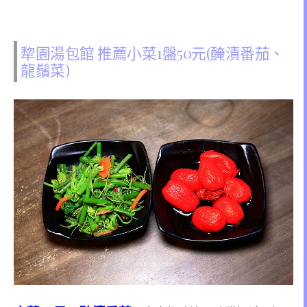
犂園湯包館 推薦小菜1盤50元(醃漬番茄、
龍鬚菜)