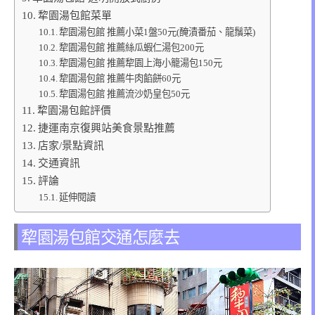
犂園湯包館菜單
犂園湯包館 推薦小菜1盤50元(醃漬番茄、龍鬚菜)
犂園湯包館 推薦絲瓜蝦仁湯包200元
犂園湯包館 推薦犂園上海小籠湯包150元
犂園湯包館 推薦牛肉餡餅60元
犂園湯包館 推薦流沙奶皇包50元
犂園湯包館評價
捷運南京復興站美食景點推薦
店家/景點資訊
交通資訊
評論
延伸閱讀
犂園湯包館交通怎麼去