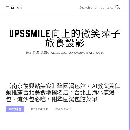
Skip
MENU
to
content
UPSSMILE向上的微笑萍子
旅食設影
邀約洽詢 請來信AMELIECHANG05@GMAIL.COM
【南京復興站美食】犂園湯包館，AI教父黃仁
勳推薦台北美食地圖名店，台北上海小籠湯
包、流沙包必吃，附犂園湯包館菜單
中式料理
UPSSMILE
2025-03-11