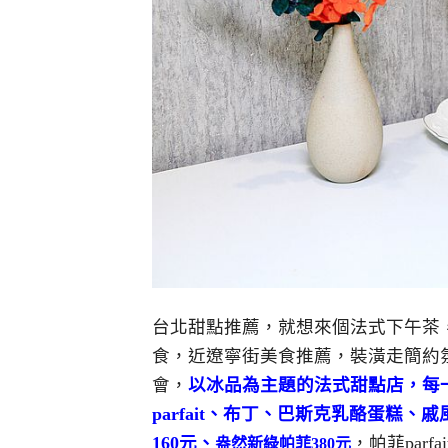
台北甜點推薦，就想來個法式下午茶
食，近遼寧街美食推薦，裝潢走簡約
會，
以冰品為主題的法式甜點店，每
parfait、布丁、巴斯克乳酪蛋糕
160元、
，帕菲par
盎然新綠帕菲380元