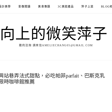
設計美學
影像閱讀
美食專題
3C美妝產品
萍子上菜
BLOG
ILE向上的微笑萍
邀約洽詢 請來信AMELIECHANG05@GMAIL.COM
巷弄法式甜點，必吃帕菲parfait、巴斯克乳
限時咖啡館推薦