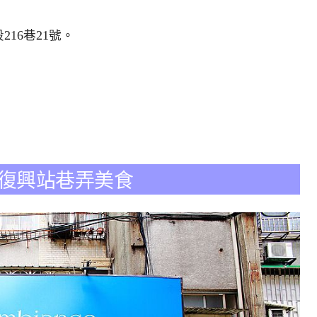
16巷21號
。
京復興站巷弄美食