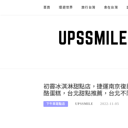
Skip
首頁
環遊世界
旅行台灣
食在台灣
to
content
UPSSM
初霽冰淇淋甜點店，捷運南京復興站
酪蛋糕，台北甜點推薦，台北不
UPSSMILE
2022-11-05
下午茶甜點店