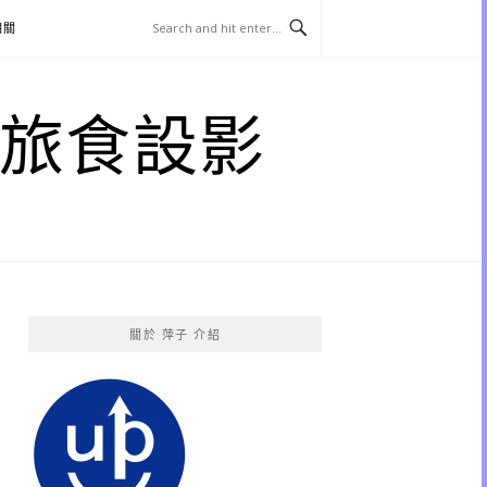
相關
子 旅食設影
關於 萍子 介紹