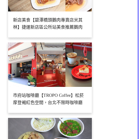
新店美食【碧潭橋頭鵝肉專賣店米其
林】捷運新店區公所站美食推薦鵝肉
市府站咖啡廳【TROPO Coffee】松菸
摩登褐紅色空間，台北不限時咖啡廳