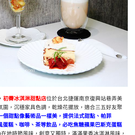
，
初霽冰淇淋甜點店
位於台北捷運南京復興站巷弄美
氛圍，沉穩家具色調，乾燥花擺放，適合三五好友聚
一個甜點像藝術品一樣美，提供法式甜點、帕菲
、戚風蛋糕、咖啡、茶等飲品，必吃焦糖蘋果巴斯克蛋糕
fait在地時節風味，創意又獨特，滿滿果香冰淇淋風味，