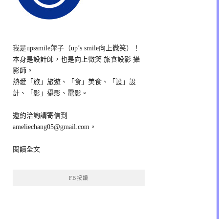
我是upssmile萍子（up’s smile向上微笑）！
本身是設計師，也是向上微笑 旅食設影 攝
影師。
熱愛「旅」旅遊、「食」美食、「設」設
計、「影」攝影、電影。
邀約洽詢請寄信到
ameliechang05@gmail.com。
閱讀全文
FB按讚