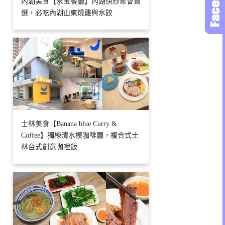
內湖美食【永宝餐廳】內湖快炒聚會首
選，必吃內湖山東燒雞與水餃
士林美食【Banana blue Curry &
Coffee】獨棟清水模咖啡廳，複合式士
林台式創意咖哩飯