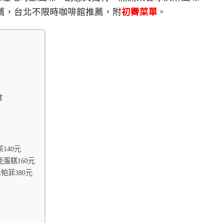
薦，台北不限時咖啡館推薦，附
初霽菜單
。
食
140元
蛋糕160元
t帕菲380元