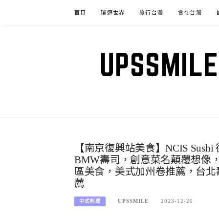
Skip
首頁
環遊世界
旅行台灣
食在台灣
to
content
UPSSM
【南京復興站美食】NCIS Su
BMW壽司，創意菜名顛覆想像
區美食，美式加州卷推薦，台北
薦
UPSSMILE
2023-12-20
中式料理