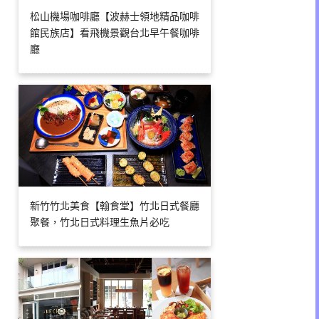
松山機場咖啡廳【波赫士領地精品咖啡
館民族店】看飛機景觀台北早午餐咖啡
廳
新竹竹北美食【翰食堂】竹北日式餐廳
聚餐，竹北日式料理生魚片必吃