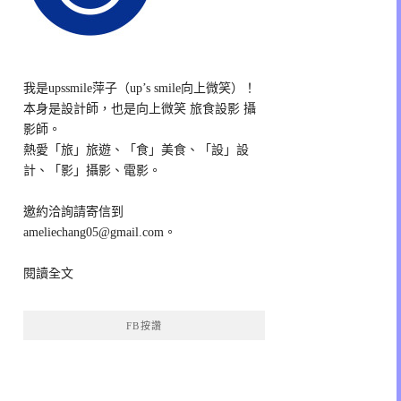
我是upssmile萍子（up’s smile向上微笑）！
本身是設計師，也是向上微笑 旅食設影 攝
影師。
熱愛「旅」旅遊、「食」美食、「設」設
計、「影」攝影、電影。
邀約洽詢請寄信到
ameliechang05@gmail.com。
閱讀全文
FB按讚