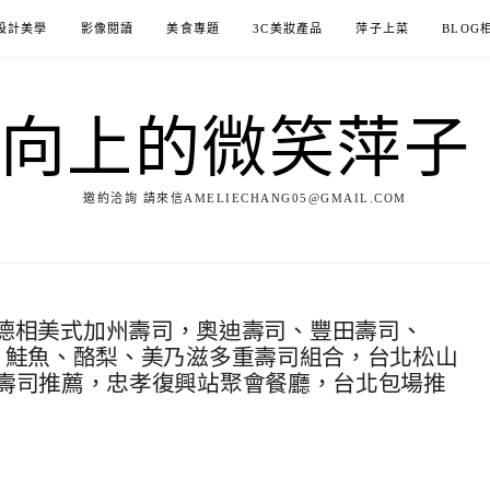
設計美學
影像閱讀
美食專題
3C美妝產品
萍子上菜
BLOG
ILE向上的微笑萍
邀約洽詢 請來信AMELIECHANG05@GMAIL.COM
shi 德相美式加州壽司，奧迪壽司、豐田壽司、
，鮭魚、酪梨、美乃滋多重壽司組合，台北松山
壽司推薦，忠孝復興站聚會餐廳，台北包場推