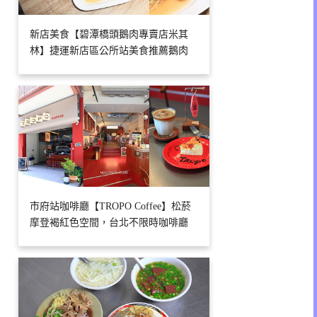
新店美食【碧潭橋頭鵝肉專賣店米其
林】捷運新店區公所站美食推薦鵝肉
市府站咖啡廳【TROPO Coffee】松菸
摩登褐紅色空間，台北不限時咖啡廳