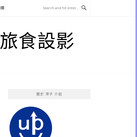
相關
子 旅食設影
關於 萍子 介紹