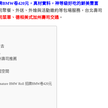
oll 招牌BMW卷420元，真材實料，神等級好吃的鮮美豐富
司聚餐、外送、外燴與活動邀約等包場服務，台北壽司
加州壽司菜單、德相美式加州壽司交通
。
麼去
訊
加州壽司推薦
氛圍空間
ature BMW Roll 招牌BMW卷420元