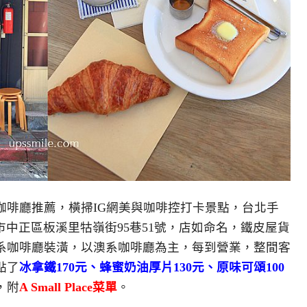
咖啡廳推薦，橫掃IG網美與咖啡控打卡景點，台北手
市中正區板溪里牯嶺街95巷51號，店如命名，鐵皮屋貨
系咖啡廳裝潢，以澳系咖啡廳為主，每到營業，整間客
點了
冰拿鐵170元、蜂蜜奶油厚片130元、原味可頌100
，附
A Small Place菜單
。