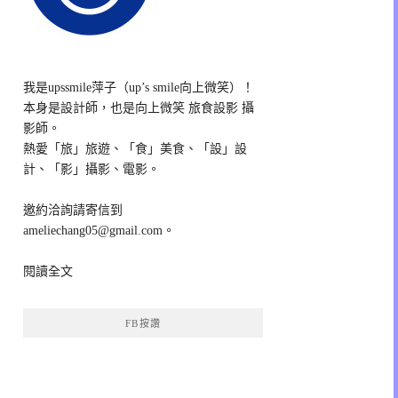
我是upssmile萍子（up’s smile向上微笑）！
本身是設計師，也是向上微笑 旅食設影 攝
影師。
熱愛「旅」旅遊、「食」美食、「設」設
計、「影」攝影、電影。
邀約洽詢請寄信到
ameliechang05@gmail.com。
閱讀全文
FB按讚