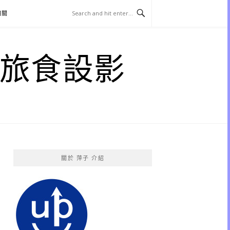
相關
子 旅食設影
關於 萍子 介紹