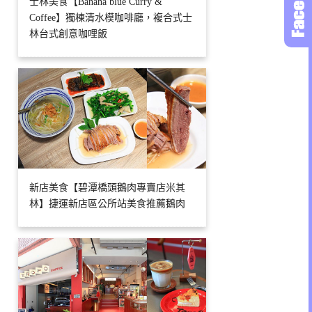
士林美食【Banana blue Curry &
Coffee】獨棟清水模咖啡廳，複合式士
林台式創意咖哩飯
新店美食【碧潭橋頭鵝肉專賣店米其
林】捷運新店區公所站美食推薦鵝肉