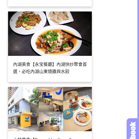
內湖美食【永宝餐廳】內湖快炒聚會首
選，必吃內湖山東燒雞與水餃