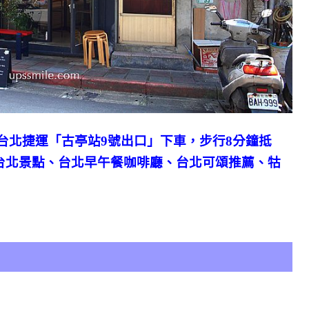
台北捷運「古亭站9號出口」下車，步行8分鐘抵
台北景點、台北早午餐咖啡廳、台北可頌推薦、牯