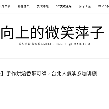
設計美學
影像閱讀
美食專題
3C美妝產品
萍子上菜
BLOG
ILE向上的微笑萍
邀約洽詢 請來信AMELIECHANG05@GMAIL.COM
Place】手作烘焙香酥可頌，台北人氣澳系咖啡廳