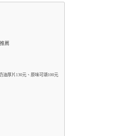
廳推薦
、蜂蜜奶油厚片130元、原味可頌100元