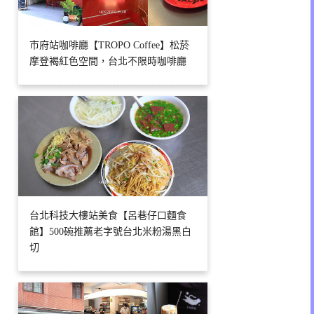
市府站咖啡廳【TROPO Coffee】松菸
摩登褐紅色空間，台北不限時咖啡廳
台北科技大樓站美食【呂巷仔口麵食
館】500碗推薦老字號台北米粉湯黑白
切