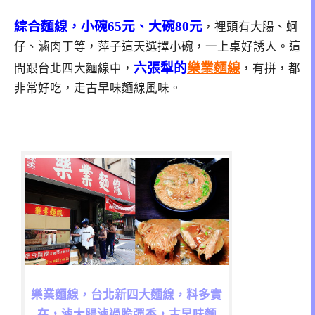
綜合麵線，小碗65元、大碗80元
，裡頭有大腸、蚵
仔、滷肉丁等，萍子這天選擇小碗，一上桌好誘人。這
六張犁的
樂業麵線
間跟台北四大麵線中，
，有拼，都
非常好吃，走古早味麵線風味。
樂業麵線，台北新四大麵線，料多實
在，滷大腸滷過脆彈香，古早味麵