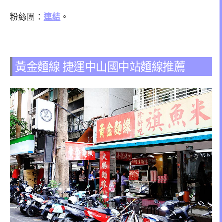
粉絲團：
連結
。
黃金麵線 捷運中山國中站麵線推薦