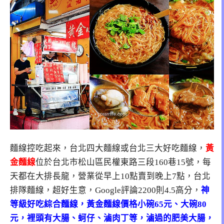
麵線控吃起來，台北四大麵線或台北三大好吃麵線，
黃
金麵線
位於
台北市松山區民權東路三段160巷15號
，每
天都在大排長龍，營業從早上10點賣到晚上7點，台北
排隊麵線，超好生意，Google評論2200則4.5高分，
神
等級好吃綜合麵線，黃金麵線價格小碗65元、大碗80
元，裡頭有大腸、蚵仔、滷肉丁等，滷過的肥美大腸，