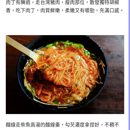
肉丁有醃過，走台灣豬肉，瘦肉部位，散發獨特胡椒
香，吃下肉丁，肉質鮮嫩，柔嫩又有嚼勁，充滿口感。
麵線走柴魚高湯的麵線羹，勾芡濃度拿捏好，不稠不