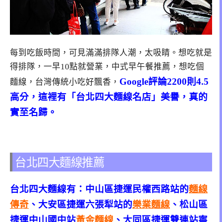
每到吃飯時間，可見滿滿排隊人潮，太吸睛。想吃就是
得排隊，一早10點就營業，中式早午餐推薦，想吃個
Google評論2200則4.5
麵線，台灣傳統小吃好飄香，
高分，
這裡有「台北四大麵線名店」美譽，真的
實至名歸。
台北四大麵線推薦
台北四大麵線有：中山區捷運民權西路站的
麵線
傳奇
、大安區捷運六張犁站的
樂業麵線
、松山區
捷運中山國中站
黃金麵線
、大同區捷運雙連站寧