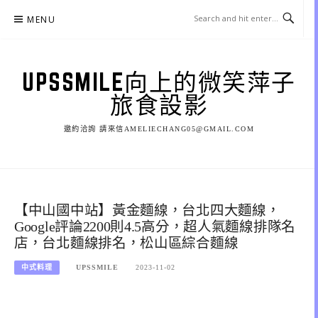
Skip
MENU
to
content
UPSSMILE向上的微笑萍子
旅食設影
邀約洽詢 請來信AMELIECHANG05@GMAIL.COM
【中山國中站】黃金麵線，台北四大麵線，
Google評論2200則4.5高分，超人氣麵線排隊名
店，台北麵線排名，松山區綜合麵線
中式料理
UPSSMILE
2023-11-02