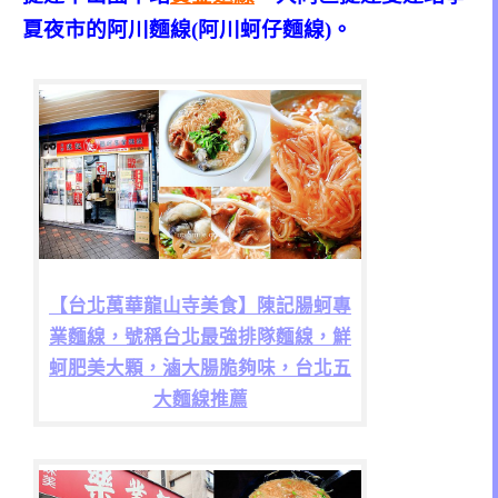
夏夜市的阿川麵線(阿川蚵仔麵線)。
【台北萬華龍山寺美食】陳記腸蚵專
業麵線，號稱台北最強排隊麵線，鮮
蚵肥美大顆，滷大腸脆夠味，台北五
大麵線推薦