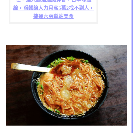
線，舀麵線人力月薪5萬2找不到人，
捷運六張犁站美食