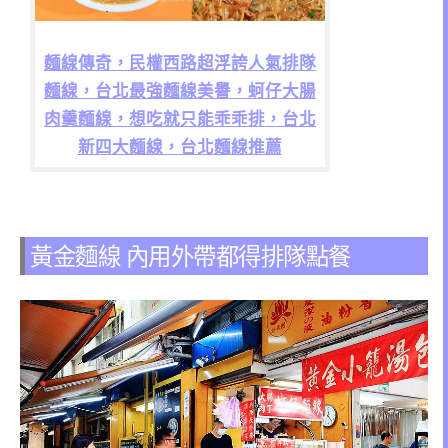
麵線傳奇，民權西路超浮誇人氣排隊
麵線，台北最強麵線美譽，蚵仔大腸
肉羹麵線，想吃就只能乖乖排，台北
新四大麵線，台北麵線推薦
黃金麵線 內用外帶都得排隊點餐