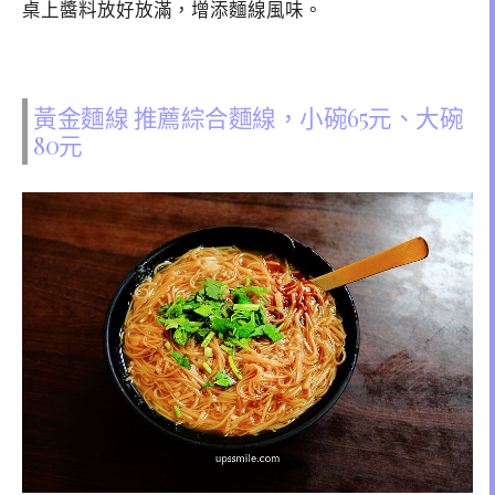
桌上醬料放好放滿，增添麵線風味。
黃金麵線 推薦綜合麵線，小碗65元、大碗
80元