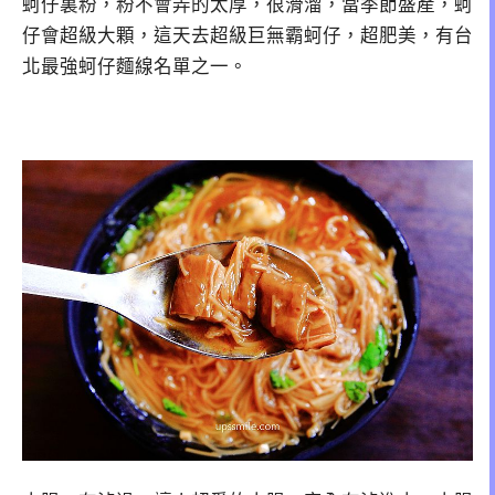
蚵仔裏粉，粉不會弄的太厚，很滑溜，當季節盛產，蚵
仔會超級大顆，這天去超級巨無霸蚵仔，超肥美，有台
北最強蚵仔麵線名單之一。