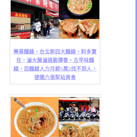
樂業麵線，台北新四大麵線，料多實
在，滷大腸滷過脆彈香，古早味麵
線，舀麵線人力月薪5萬2找不到人，
捷運六張犁站美食